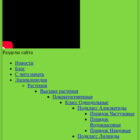
Разделы сайта
Новости
Блог
С чего начать
Энциклопедия
Растения
Высшие растения
Покрытосеменные
Класс Однодольные
Подкласс Алисматиды
Порядок Частуховые
Порядок
Водокрасовые
Порядок Наядовые
Подкласс Лилииды