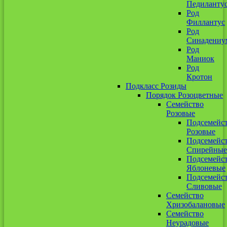
Педиланту
Род
Филлантус
Род
Синадениу
Род
Маниок
Род
Кротон
Подкласс Розиды
Порядок Розоцветные
Семейство
Розовые
Подсемейс
Розовые
Подсемейс
Спирейные
Подсемейс
Яблоневые
Подсемейс
Сливовые
Семейство
Хризобалановые
Семейство
Неурадовые