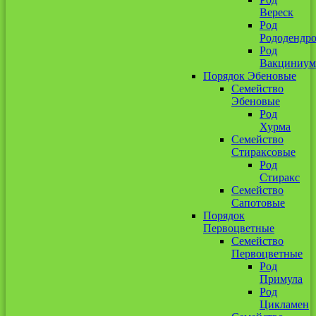
Вереск
Род
Рододендр
Род
Вакциниум
Порядок Эбеновые
Семейство
Эбеновые
Род
Хурма
Семейство
Стираксовые
Род
Стиракс
Семейство
Сапотовые
Порядок
Первоцветные
Семейство
Первоцветные
Род
Примула
Род
Цикламен