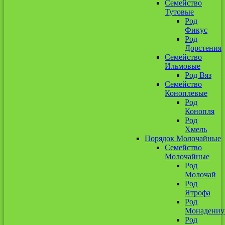
Семейство
Тутовые
Род
Фикус
Род
Дорстения
Семейство
Ильмовые
Род Вяз
Семейство
Коноплевые
Род
Конопля
Род
Хмель
Порядок Молочайные
Семейство
Молочайные
Род
Молочай
Род
Ятрофа
Род
Монадени
Род