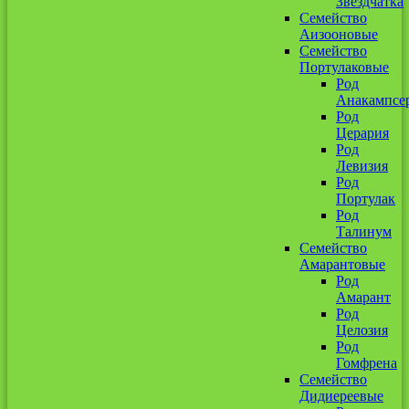
Звездчатка
Семейство
Аизооновые
Семейство
Портулаковые
Род
Анакампсе
Род
Церария
Род
Левизия
Род
Портулак
Род
Талинум
Семейство
Амарантовые
Род
Амарант
Род
Целозия
Род
Гомфрена
Семейство
Дидиереевые