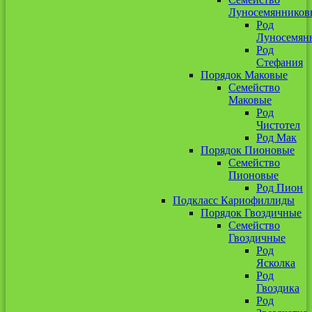
Луносемянников
Род
Луносемян
Род
Стефания
Порядок Маковые
Семейство
Маковые
Род
Чистотел
Род Мак
Порядок Пионовые
Семейство
Пионовые
Род Пион
Подкласс Кариофиллиды
Порядок Гвоздичные
Семейство
Гвоздичные
Род
Ясколка
Род
Гвоздика
Род