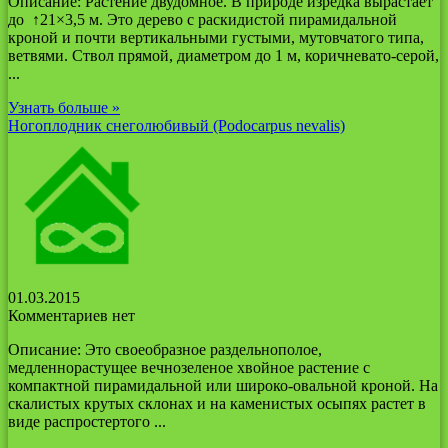
Описание: Растение двудомное. В природе изредка вырастает
до ↑21×3,5 м. Это дерево с раскидистой пирамидальной
кроной и почти вертикальными густыми, мутовчатого типа,
ветвями. Ствол прямой, диаметром до 1 м, коричневато-серой,
...
Узнать больше »
Ногоплодник снеголюбивый (Podocarpus nevalis)
01.03.2015
Комментариев нет
Описание: Это своеобразное раздельнополое,
медленнорастущее вечнозеленое хвойное растение с
компактной пирамидальной или широко-овальной кроной. На
скалистых крутых склонах и на каменистых осыпях растет в
виде распростертого ...