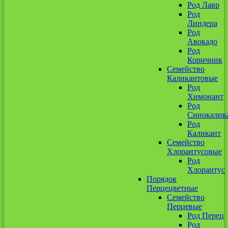
Род Лавр
Род
Линдера
Род
Авокадо
Род
Коричник
Семейство
Каликантовые
Род
Химонант
Род
Синокалик
Род
Каликант
Семейство
Хлорантусовые
Род
Хлорантус
Порядок
Перцецветные
Семейство
Перцевые
Род Перец
Род