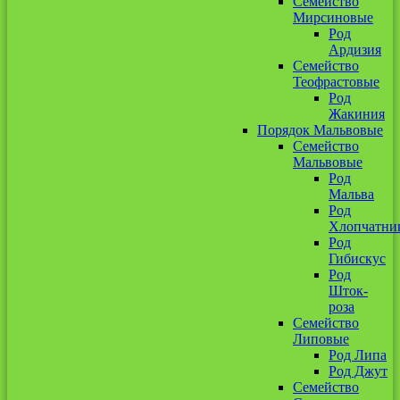
Семейство
Мирсиновые
Род
Ардизия
Семейство
Теофрастовые
Род
Жакиния
Порядок Мальвовые
Семейство
Мальвовые
Род
Мальва
Род
Хлопчатни
Род
Гибискус
Род
Шток-
роза
Семейство
Липовые
Род Липа
Род Джут
Семейство