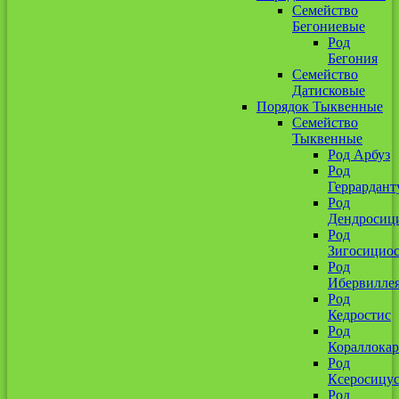
Семейство
Бегониевые
Род
Бегония
Семейство
Датисковые
Порядок Тыквенные
Семейство
Тыквенные
Род Арбуз
Род
Геррардант
Род
Дендросиц
Род
Зигосицио
Род
Ибервилле
Род
Кедростис
Род
Кораллокар
Род
Ксеросицу
Род