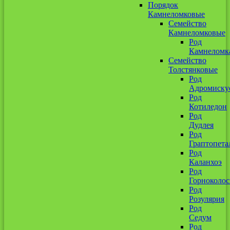
Порядок
Камнеломковые
Семейство
Камнеломковые
Род
Камнеломк
Семейство
Толстянковые
Род
Адромиску
Род
Котиледон
Род
Дудлея
Род
Граптопета
Род
Каланхоэ
Род
Горноколо
Род
Розулярия
Род
Седум
Род