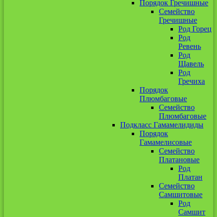
Порядок Гречишные
Семейство
Гречишные
Род Горец
Род
Ревень
Род
Щавель
Род
Гречиха
Порядок
Плюмбаговые
Семейство
Плюмбаговые
Подкласс Гамамелидиды
Порядок
Гамамелисовые
Семейство
Платановые
Род
Платан
Семейство
Самшитовые
Род
Самшит