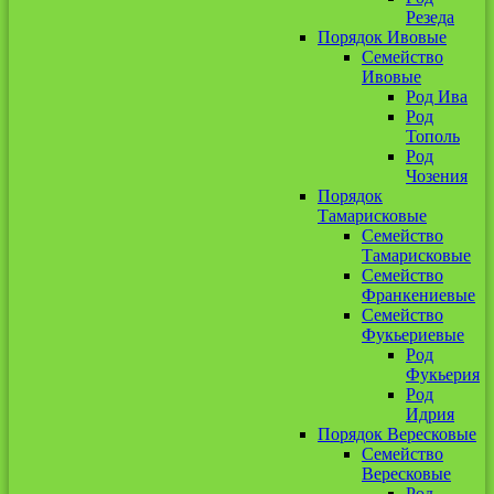
Резеда
Порядок Ивовые
Семейство
Ивовые
Род Ива
Род
Тополь
Род
Чозения
Порядок
Тамарисковые
Семейство
Тамарисковые
Семейство
Франкениевые
Семейство
Фукьериевые
Род
Фукьерия
Род
Идрия
Порядок Вересковые
Семейство
Вересковые
Род