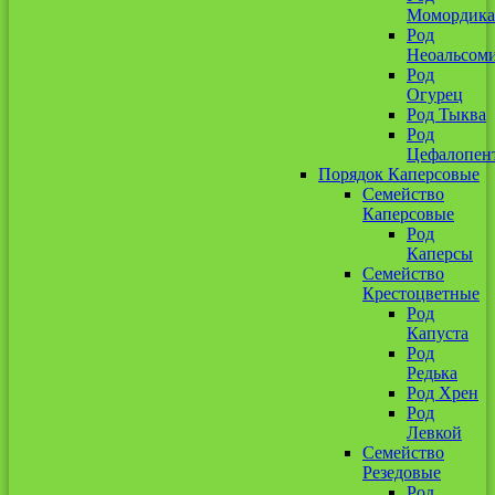
Момордика
Род
Неоальсом
Род
Огурец
Род Тыква
Род
Цефалопен
Порядок Каперсовые
Семейство
Каперсовые
Род
Каперсы
Семейство
Крестоцветные
Род
Капуста
Род
Редька
Род Хрен
Род
Левкой
Семейство
Резедовые
Род