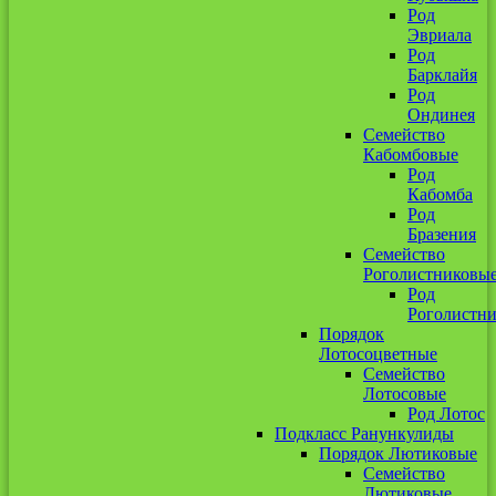
Род
Эвриала
Род
Барклайя
Род
Ондинея
Семейство
Кабомбовые
Род
Кабомба
Род
Бразения
Семейство
Роголистниковы
Род
Роголистн
Порядок
Лотосоцветные
Семейство
Лотосовые
Род Лотос
Подкласс Ранункулиды
Порядок Лютиковые
Семейство
Лютиковые