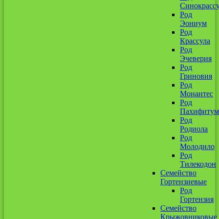
Синокрассу
Род
Эониум
Род
Крассула
Род
Эчеверия
Род
Гриновия
Род
Монантес
Род
Пахифитум
Род
Родиола
Род
Молодило
Род
Тилекодон
Семейство
Гортензиевые
Род
Гортензия
Семейство
Крыжовниковые