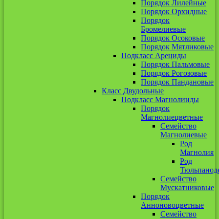
Порядок Лилейные
Порядок Орхидные
Порядок
Бромелиевые
Порядок Осоковые
Порядок Мятликовые
Подкласс Арециды
Порядок Пальмовые
Порядок Рогозовые
Порядок Пандановые
Класс Двудольные
Подкласс Магнолииды
Порядок
Магнолиецветные
Семейство
Магнолиевые
Род
Магнолия
Род
Тюльпанод
Семейство
Мускатниковые
Порядок
Анноновоцветные
Семейство