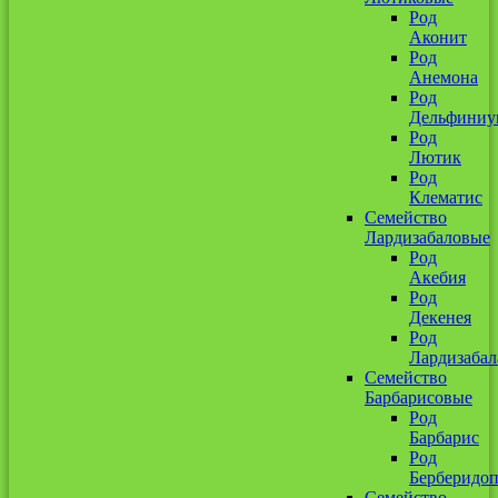
Род
Аконит
Род
Анемона
Род
Дельфиниу
Род
Лютик
Род
Клематис
Семейство
Лардизабаловые
Род
Акебия
Род
Декенея
Род
Лардизабал
Семейство
Барбарисовые
Род
Барбарис
Род
Берберидоп
Семейство