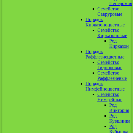
Пеперомия
Семейство
Савруровые
Порядок
Кирказоноцветные
Семейство
Кирказоновые
Род
Кирказон
Порядок
Раффлезиецветные
Семейство
Гидноровые
Семейство
Раффлезиевые
Порядок
Нимфейноцветные
Семейство
Нимфейные
Род
Виктория
Род
Кувшинка
Род
Кубышка