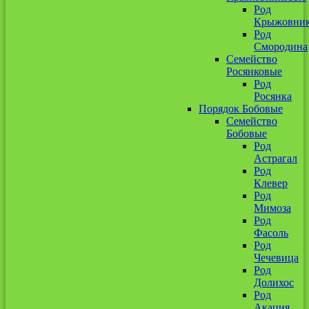
Род
Крыжовни
Род
Смородина
Семейство
Росянковые
Род
Росянка
Порядок Бобовые
Семейство
Бобовые
Род
Астрагал
Род
Клевер
Род
Мимоза
Род
Фасоль
Род
Чечевица
Род
Долихос
Род
Акация