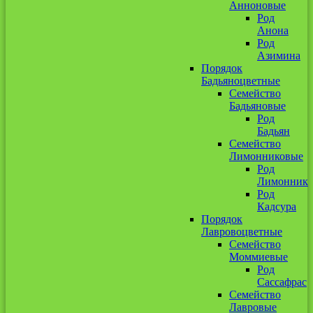
Анноновые
Род
Анона
Род
Азимина
Порядок
Бадьяноцветные
Семейство
Бадьяновые
Род
Бадьян
Семейство
Лимонниковые
Род
Лимонник
Род
Кадсура
Порядок
Лавровоцветные
Семейство
Моммиевые
Род
Сассафрас
Семейство
Лавровые