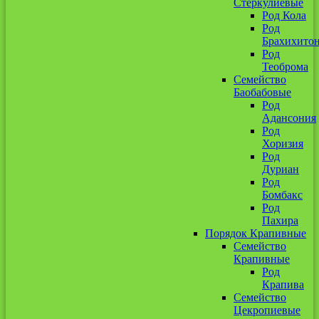
Стеркулиевые
Род Кола
Род
Брахихито
Род
Теоброма
Семейство
Баобабовые
Род
Адансония
Род
Хоризия
Род
Дуриан
Род
Бомбакс
Род
Пахира
Порядок Крапивные
Семейство
Крапивные
Род
Крапива
Семейство
Цекропиевые