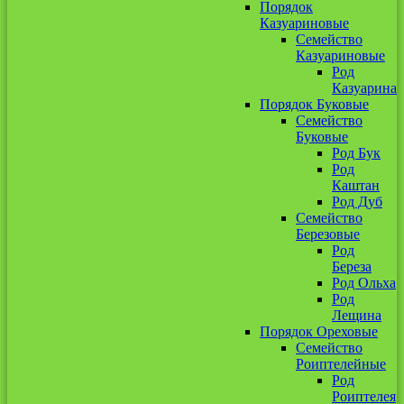
Порядок
Казуариновые
Семейство
Казуариновые
Род
Казуарина
Порядок Буковые
Семейство
Буковые
Род Бук
Род
Каштан
Род Дуб
Семейство
Березовые
Род
Береза
Род Ольха
Род
Лещина
Порядок Ореховые
Семейство
Роиптелейные
Род
Роиптелея