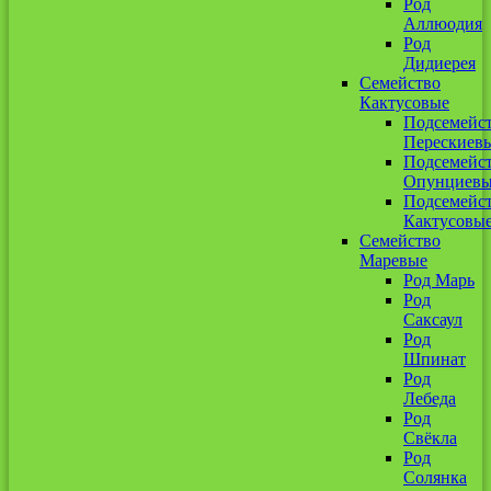
Род
Аллюодия
Род
Дидиерея
Семейство
Кактусовые
Подсемейс
Перескиев
Подсемейс
Опунциев
Подсемейс
Кактусовы
Семейство
Маревые
Род Марь
Род
Саксаул
Род
Шпинат
Род
Лебеда
Род
Свёкла
Род
Солянка