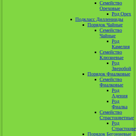
Семейство
Ореховые
Род Орех
Подкласс Дилленииды
Порядок Чайные
Семейство
Чайные
Род
Камелия
Семейство
Клюзиевые
Род
Зверобой
Порядок Фиалковые
Семейство
Фиалковые
Род
Адения
Род
Фиалка
Семейство
Страстоцветные
Род
Страстоцве
Порядок Бегониевые