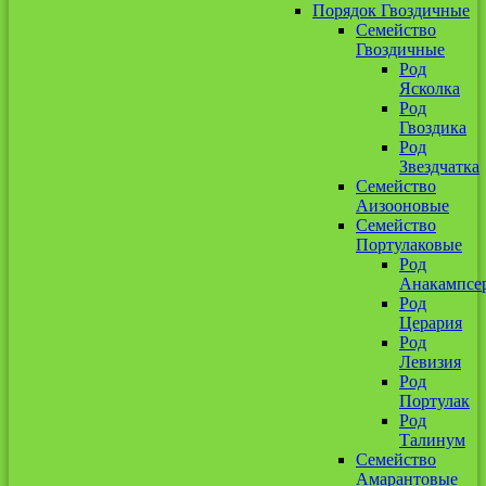
Порядок Гвоздичные
Семейство
Гвоздичные
Род
Ясколка
Род
Гвоздика
Род
Звездчатка
Семейство
Аизооновые
Семейство
Портулаковые
Род
Анакампсе
Род
Церария
Род
Левизия
Род
Портулак
Род
Талинум
Семейство
Амарантовые