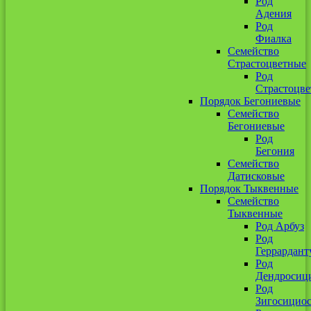
Род
Адения
Род
Фиалка
Семейство
Страстоцветные
Род
Страстоцве
Порядок Бегониевые
Семейство
Бегониевые
Род
Бегония
Семейство
Датисковые
Порядок Тыквенные
Семейство
Тыквенные
Род Арбуз
Род
Геррардант
Род
Дендросиц
Род
Зигосицио