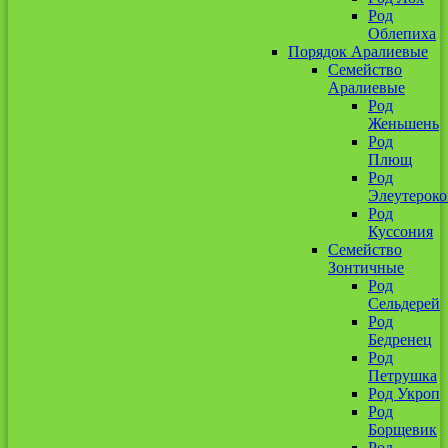
Род
Облепиха
Порядок Аралиевые
Семейство
Аралиевые
Род
Женьшень
Род
Плющ
Род
Элеутероко
Род
Куссония
Семейство
Зонтичные
Род
Сельдерей
Род
Бедренец
Род
Петрушка
Род Укроп
Род
Борщевик
Род