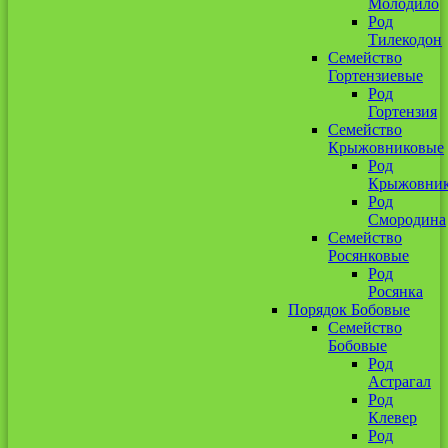
Молодило
Род
Тилекодон
Семейство
Гортензиевые
Род
Гортензия
Семейство
Крыжовниковые
Род
Крыжовни
Род
Смородина
Семейство
Росянковые
Род
Росянка
Порядок Бобовые
Семейство
Бобовые
Род
Астрагал
Род
Клевер
Род