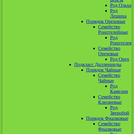
Род Ольха
Род
Лещина
Порядок Ореховые
Семейство
Роиптелейные
Род
Роиптелея
Семейство
Ореховые
Род Орех
Подкласс Дилленииды
Порядок Чайные
Семейство
Чайные
Род
Камелия
Семейство
Клюзиевые
Род
Зверобой
Порядок Фиалковые
Семейство
Фиалковые