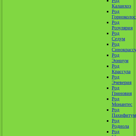
Род
Каланхоэ
Род
Горноколо
Род
Розулярия
Род
Седум
Род
Синокрассу
Род
Эониум
Род
Крассула
Род
Эчеверия
Род
Гриновия
Род
Монантес
Род
Пахифитум
Род
Родиола
Род