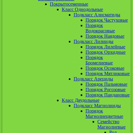
Покрытосеменные
Класс Однодольные
Подкласс Алисматиды
Порядок Частуховые
Порядок
Водокрасовые
Порядок Наядовые
Подкласс Лилииды
Порядок Лилейные
Порядок Орхидные
Порядок
Бромелиевые
Порядок Осоковые
Порядок Мятликовые
Подкласс Арециды
Порядок Пальмовые
Порядок Рогозовые
Порядок Пандановые
Класс Двудольные
Подкласс Магнолииды
Порядок
Магнолиецветные
Семейство
Магнолиевые
Род