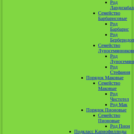
Род
Лардизабал
Семейство
Барбарисовые
Род
Барбарис
Род
Берберидоп
Семейство
Луносемянников
Род
Луносемян
Род
Стефания
Порядок Маковые
Семейство
Маковые
Род
Чистотел
Род Мак
Порядок Пионовые
Семейство
Пионовые
Род Пион
Подкласс Кариофиллиды