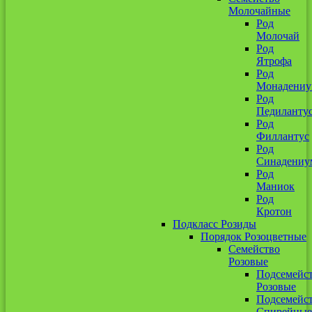
Молочайные
Род
Молочай
Род
Ятрофа
Род
Монадени
Род
Педиланту
Род
Филлантус
Род
Синадениу
Род
Маниок
Род
Кротон
Подкласс Розиды
Порядок Розоцветные
Семейство
Розовые
Подсемейс
Розовые
Подсемейс
Спирейные