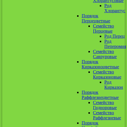
Хлорантусовые
Род
Хлорантус
Порядок
Перцецветные
Семейство
Перцевые
Род Перец
Род
Пеперомия
Семейство
Савруровые
Порядок
Кирказоноцветные
Семейство
Кирказоновые
Род
Кирказон
Порядок
Раффлезиецветные
Семейство
Гидноровые
Семейство
Раффлезиевые
Порядок