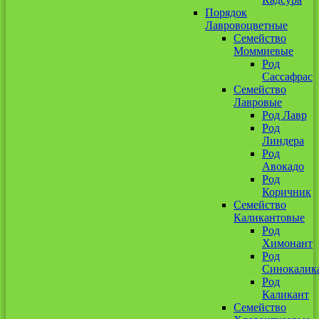
Порядок
Лавровоцветные
Семейство
Моммиевые
Род
Сассафрас
Семейство
Лавровые
Род Лавр
Род
Линдера
Род
Авокадо
Род
Коричник
Семейство
Каликантовые
Род
Химонант
Род
Синокалик
Род
Каликант
Семейство