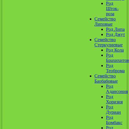
Род
Шток-
роза
Семейство
Липовые
Род Липа
Род Джут
Семейство
Стеркулиевые
Род Кола
Род
Брахихито
Род
Теоброма
Семейство
Баобабовые
Род
Адансония
Род
Хоризия
Род
Дуриан
Род
Бомбакс
Род