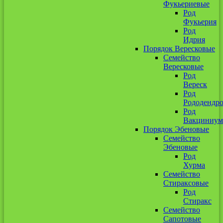
Фукьериевые
Род
Фукьерия
Род
Идрия
Порядок Вересковые
Семейство
Вересковые
Род
Вереск
Род
Рододендр
Род
Вакциниум
Порядок Эбеновые
Семейство
Эбеновые
Род
Хурма
Семейство
Стираксовые
Род
Стиракс
Семейство
Сапотовые