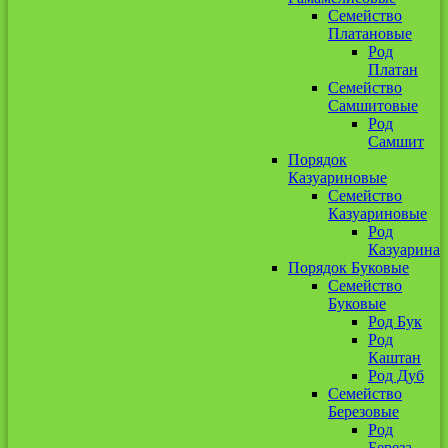
Семейство
Платановые
Род
Платан
Семейство
Самшитовые
Род
Самшит
Порядок
Казуариновые
Семейство
Казуариновые
Род
Казуарина
Порядок Буковые
Семейство
Буковые
Род Бук
Род
Каштан
Род Дуб
Семейство
Березовые
Род
Береза