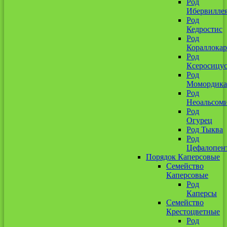
Род
Ибервилле
Род
Кедростис
Род
Кораллокар
Род
Ксеросицу
Род
Момордика
Род
Неоальсом
Род
Огурец
Род Тыква
Род
Цефалопен
Порядок Каперсовые
Семейство
Каперсовые
Род
Каперсы
Семейство
Крестоцветные
Род