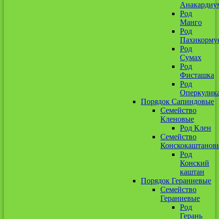
Анакардиу
Род
Манго
Род
Пахикорму
Род
Сумах
Род
Фисташка
Род
Оперкулик
Порядок Сапиндовые
Семейство
Кленовые
Род Клен
Семейство
Конскокаштанов
Род
Конский
каштан
Порядок Гераниевые
Семейство
Гераниевые
Род
Герань