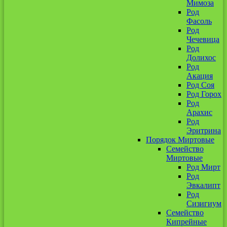
Мимоза
Род
Фасоль
Род
Чечевица
Род
Долихос
Род
Акация
Род Соя
Род Горох
Род
Арахис
Род
Эритрина
Порядок Миртовые
Семейство
Миртовые
Род Мирт
Род
Эвкалипт
Род
Сизигиум
Семейство
Кипрейные