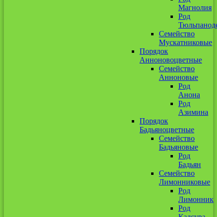
Магнолия
Род
Тюльпанод
Семейство
Мускатниковые
Порядок
Анноновоцветные
Семейство
Анноновые
Род
Анона
Род
Азимина
Порядок
Бадьяноцветные
Семейство
Бадьяновые
Род
Бадьян
Семейство
Лимонниковые
Род
Лимонник
Род
Кадсура