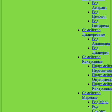
Род
Амарант
Род
Целозия
Род
Гомфрена
Семейство
Дидиереевые
Род
Аллюодия
Род
Дидиерея
Семейство
Кактусовые
Подсемейс
Перескиев
Подсемейс
Опунциев
Подсемейс
Кактусовы
Семейство
Маревые
Род Марь
Род
Саксаул