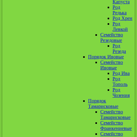
Капуста
Род
Редька
Род Хрен
Род
Левкой
Семейство
Резедовые
Род
Резеда
Порядок Ивовые
Семейство
Ивовые
Род Ива
Род
Тополь
Род
Чозения
Порядок
Тамарисковые
Семейство
Тамарисковые
Семейство
Франкениевые
Семейство