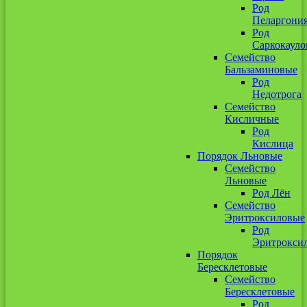
Род
Пеларгони
Род
Саркокауло
Семейство
Бальзаминовые
Род
Недотрога
Семейство
Кисличные
Род
Кислица
Порядок Льновые
Семейство
Льновые
Род Лён
Семейство
Эритроксиловые
Род
Эритрокси
Порядок
Бересклетовые
Семейство
Бересклетовые
Род