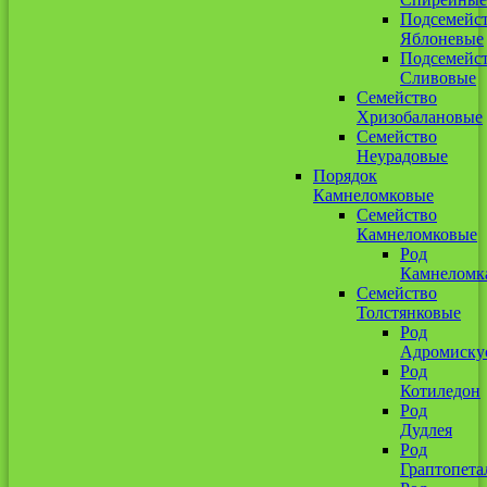
Подсемейс
Яблоневые
Подсемейс
Сливовые
Семейство
Хризобалановые
Семейство
Неурадовые
Порядок
Камнеломковые
Семейство
Камнеломковые
Род
Камнеломк
Семейство
Толстянковые
Род
Адромиску
Род
Котиледон
Род
Дудлея
Род
Граптопета