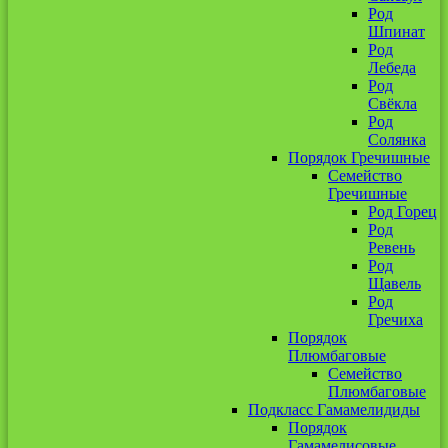
Род
Шпинат
Род
Лебеда
Род
Свёкла
Род
Солянка
Порядок Гречишные
Семейство
Гречишные
Род Горец
Род
Ревень
Род
Щавель
Род
Гречиха
Порядок
Плюмбаговые
Семейство
Плюмбаговые
Подкласс Гамамелидиды
Порядок
Гамамелисовые