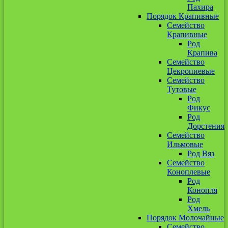
Пахира
Порядок Крапивные
Семейство
Крапивные
Род
Крапива
Семейство
Цекропиевые
Семейство
Тутовые
Род
Фикус
Род
Дорстения
Семейство
Ильмовые
Род Вяз
Семейство
Коноплевые
Род
Конопля
Род
Хмель
Порядок Молочайные
Семейство