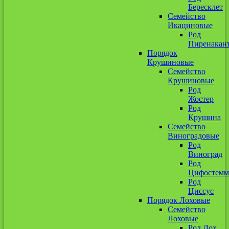
Бересклет
Семейство
Икациновые
Род
Пиренакан
Порядок
Крушиновые
Семейство
Крушиновые
Род
Жостер
Род
Крушина
Семейство
Виноградовые
Род
Виноград
Род
Цифостемм
Род
Циссус
Порядок Лоховые
Семейство
Лоховые
Род Лох