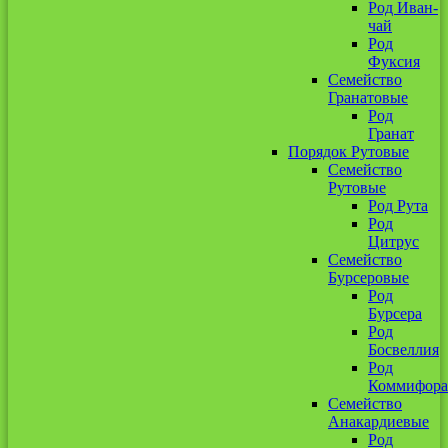
Род Иван-
чай
Род
Фуксия
Семейство
Гранатовые
Род
Гранат
Порядок Рутовые
Семейство
Рутовые
Род Рута
Род
Цитрус
Семейство
Бурсеровые
Род
Бурсера
Род
Босвеллия
Род
Коммифора
Семейство
Анакардиевые
Род