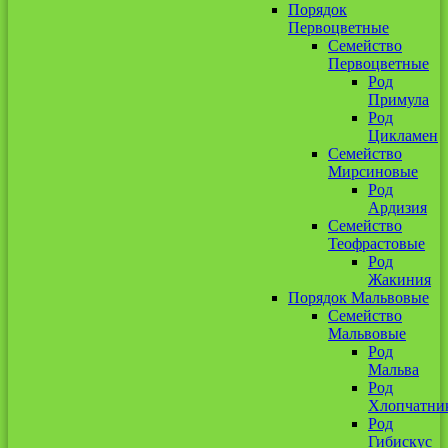
Порядок
Первоцветные
Семейство
Первоцветные
Род
Примула
Род
Цикламен
Семейство
Мирсиновые
Род
Ардизия
Семейство
Теофрастовые
Род
Жакиния
Порядок Мальвовые
Семейство
Мальвовые
Род
Мальва
Род
Хлопчатни
Род
Гибискус