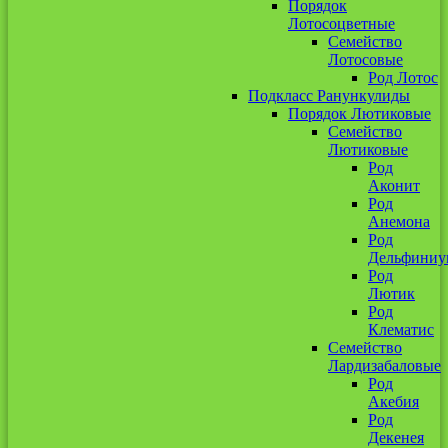
Порядок
Лотосоцветные
Семейство
Лотосовые
Род Лотос
Подкласс Ранункулиды
Порядок Лютиковые
Семейство
Лютиковые
Род
Аконит
Род
Анемона
Род
Дельфиниу
Род
Лютик
Род
Клематис
Семейство
Лардизабаловые
Род
Акебия
Род
Декенея