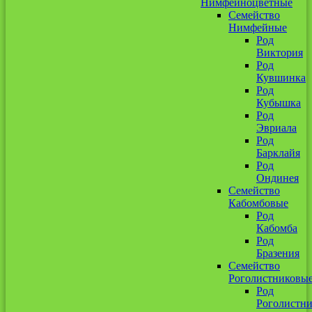
Нимфейноцветные
Семейство
Нимфейные
Род
Виктория
Род
Кувшинка
Род
Кубышка
Род
Эвриала
Род
Барклайя
Род
Ондинея
Семейство
Кабомбовые
Род
Кабомба
Род
Бразения
Семейство
Роголистниковы
Род
Роголистн