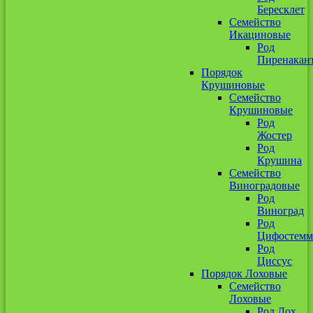
Бересклет
Семейство
Икациновые
Род
Пиренакан
Порядок
Крушиновые
Семейство
Крушиновые
Род
Жостер
Род
Крушина
Семейство
Виноградовые
Род
Виноград
Род
Цифостемм
Род
Циссус
Порядок Лоховые
Семейство
Лоховые
Род Лох