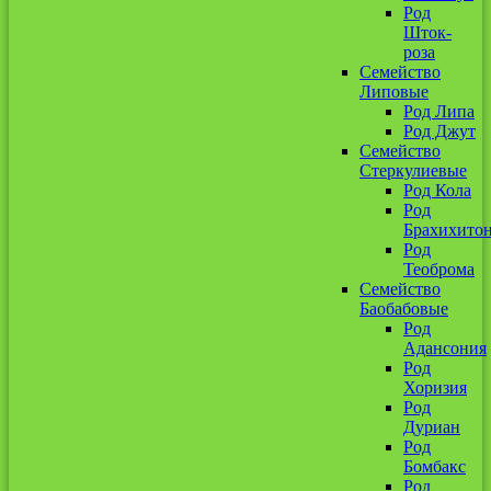
Род
Шток-
роза
Семейство
Липовые
Род Липа
Род Джут
Семейство
Стеркулиевые
Род Кола
Род
Брахихито
Род
Теоброма
Семейство
Баобабовые
Род
Адансония
Род
Хоризия
Род
Дуриан
Род
Бомбакс
Род