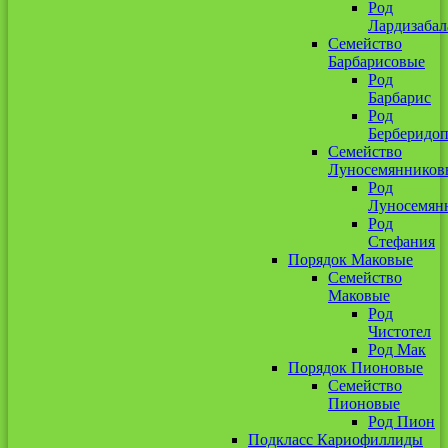
Род
Лардизабал
Семейство
Барбарисовые
Род
Барбарис
Род
Берберидоп
Семейство
Луносемянников
Род
Луносемян
Род
Стефания
Порядок Маковые
Семейство
Маковые
Род
Чистотел
Род Мак
Порядок Пионовые
Семейство
Пионовые
Род Пион
Подкласс Кариофиллиды