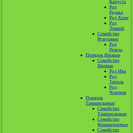
Капуста
Род
Редька
Род Хрен
Род
Левкой
Семейство
Резедовые
Род
Резеда
Порядок Ивовые
Семейство
Ивовые
Род Ива
Род
Тополь
Род
Чозения
Порядок
Тамарисковые
Семейство
Тамарисковые
Семейство
Франкениевые
Семейство