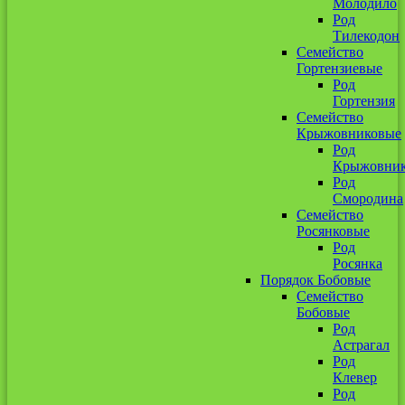
Молодило
Род
Тилекодон
Семейство
Гортензиевые
Род
Гортензия
Семейство
Крыжовниковые
Род
Крыжовни
Род
Смородина
Семейство
Росянковые
Род
Росянка
Порядок Бобовые
Семейство
Бобовые
Род
Астрагал
Род
Клевер
Род