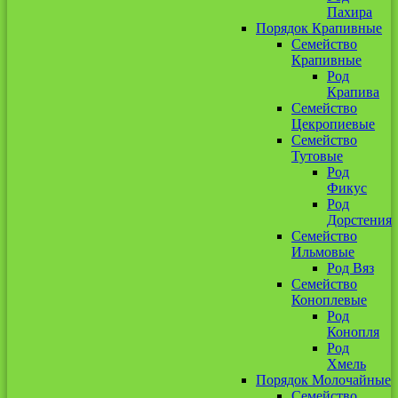
Пахира
Порядок Крапивные
Семейство
Крапивные
Род
Крапива
Семейство
Цекропиевые
Семейство
Тутовые
Род
Фикус
Род
Дорстения
Семейство
Ильмовые
Род Вяз
Семейство
Коноплевые
Род
Конопля
Род
Хмель
Порядок Молочайные
Семейство