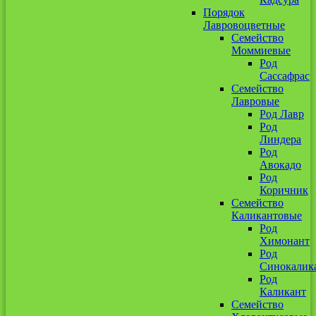
Порядок
Лавровоцветные
Семейство
Моммиевые
Род
Сассафрас
Семейство
Лавровые
Род Лавр
Род
Линдера
Род
Авокадо
Род
Коричник
Семейство
Каликантовые
Род
Химонант
Род
Синокалик
Род
Каликант
Семейство