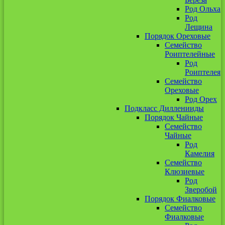
Род Ольха
Род
Лещина
Порядок Ореховые
Семейство
Роиптелейные
Род
Роиптелея
Семейство
Ореховые
Род Орех
Подкласс Дилленииды
Порядок Чайные
Семейство
Чайные
Род
Камелия
Семейство
Клюзиевые
Род
Зверобой
Порядок Фиалковые
Семейство
Фиалковые