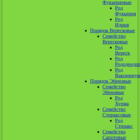
Фукьериевые
Род
Фукьерия
Род
Идрия
Порядок Вересковые
Семейство
Вересковые
Род
Вереск
Род
Рододендр
Род
Вакциниум
Порядок Эбеновые
Семейство
Эбеновые
Род
Хурма
Семейство
Стираксовые
Род
Стиракс
Семейство
Сапотовые