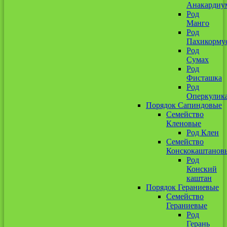
Анакардиу
Род
Манго
Род
Пахикорму
Род
Сумах
Род
Фисташка
Род
Оперкулик
Порядок Сапиндовые
Семейство
Кленовые
Род Клен
Семейство
Конскокаштанов
Род
Конский
каштан
Порядок Гераниевые
Семейство
Гераниевые
Род
Герань