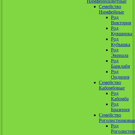
Нимфейноцветные
Семейство
Нимфейные
Род
Виктория
Род
Кувшинка
Род
Кубышка
Род
Эвриала
Род
Барклайя
Род
Ондинея
Семейство
Кабомбовые
Род
Кабомба
Род
Бразения
Семейство
Роголистниковы
Род
Роголистн