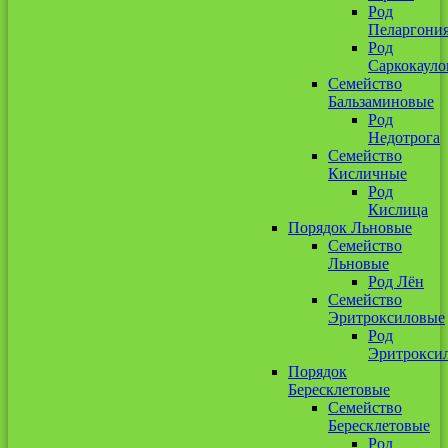
Род
Пеларгони
Род
Саркокауло
Семейство
Бальзаминовые
Род
Недотрога
Семейство
Кисличные
Род
Кислица
Порядок Льновые
Семейство
Льновые
Род Лён
Семейство
Эритроксиловые
Род
Эритрокси
Порядок
Бересклетовые
Семейство
Бересклетовые
Род