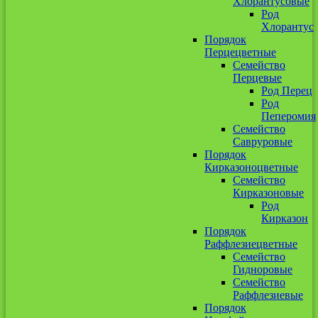
Хлорантусовые
Род
Хлорантус
Порядок
Перцецветные
Семейство
Перцевые
Род Перец
Род
Пеперомия
Семейство
Савруровые
Порядок
Кирказоноцветные
Семейство
Кирказоновые
Род
Кирказон
Порядок
Раффлезиецветные
Семейство
Гидноровые
Семейство
Раффлезиевые
Порядок