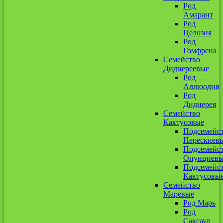
Род
Амарант
Род
Целозия
Род
Гомфрена
Семейство
Дидиереевые
Род
Аллюодия
Род
Дидиерея
Семейство
Кактусовые
Подсемейс
Перескиев
Подсемейс
Опунциев
Подсемейс
Кактусовы
Семейство
Маревые
Род Марь
Род
Саксаул