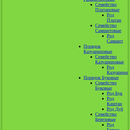
Семейство
Платановые
Род
Платан
Семейство
Самшитовые
Род
Самшит
Порядок
Казуариновые
Семейство
Казуариновые
Род
Казуарина
Порядок Буковые
Семейство
Буковые
Род Бук
Род
Каштан
Род Дуб
Семейство
Березовые
Род
Береза