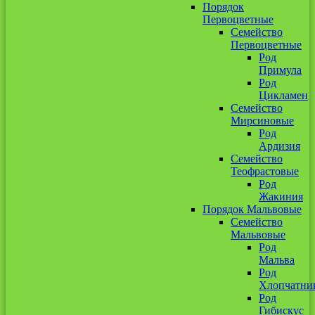
Порядок
Первоцветные
Семейство
Первоцветные
Род
Примула
Род
Цикламен
Семейство
Мирсиновые
Род
Ардизия
Семейство
Теофрастовые
Род
Жакиния
Порядок Мальвовые
Семейство
Мальвовые
Род
Мальва
Род
Хлопчатни
Род
Гибискус