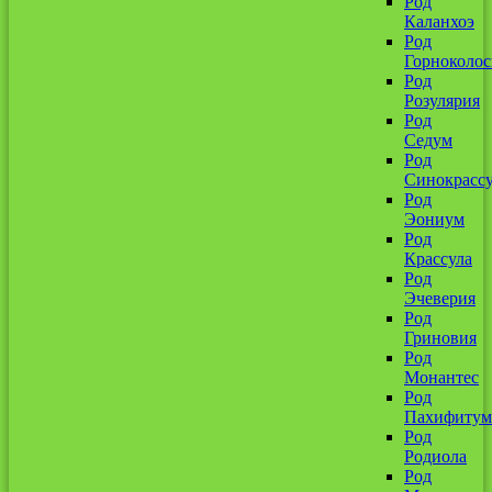
Род
Каланхоэ
Род
Горноколо
Род
Розулярия
Род
Седум
Род
Синокрассу
Род
Эониум
Род
Крассула
Род
Эчеверия
Род
Гриновия
Род
Монантес
Род
Пахифитум
Род
Родиола
Род