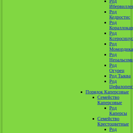
Род
Ибервилле
Род
Кедростис
Род
Кораллокар
Род
Ксеросицу
Род
Момордика
Род
Неоальсом
Род
Огурец
Род Тыква
Род
Цефалопен
Порядок Каперсовые
Семейство
Каперсовые
Род
Каперсы
Семейство
Крестоцветные
Род