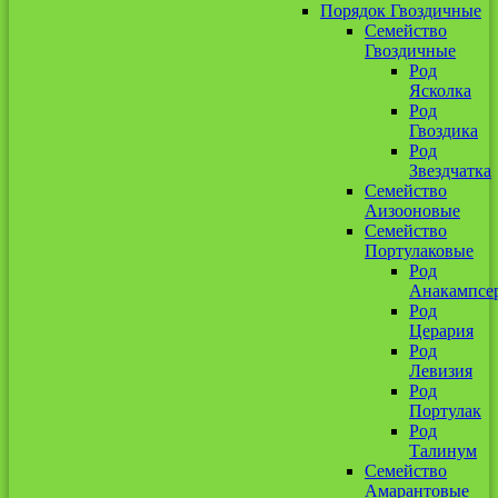
Порядок Гвоздичные
Семейство
Гвоздичные
Род
Ясколка
Род
Гвоздика
Род
Звездчатка
Семейство
Аизооновые
Семейство
Портулаковые
Род
Анакампсе
Род
Церария
Род
Левизия
Род
Портулак
Род
Талинум
Семейство
Амарантовые