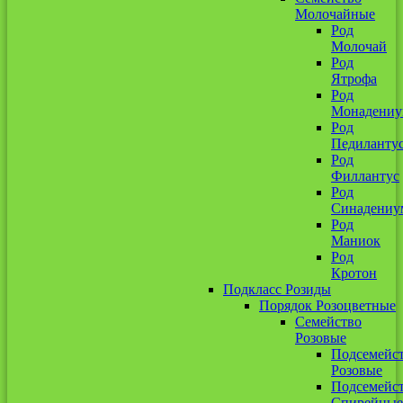
Молочайные
Род
Молочай
Род
Ятрофа
Род
Монадени
Род
Педиланту
Род
Филлантус
Род
Синадениу
Род
Маниок
Род
Кротон
Подкласс Розиды
Порядок Розоцветные
Семейство
Розовые
Подсемейс
Розовые
Подсемейс
Спирейные