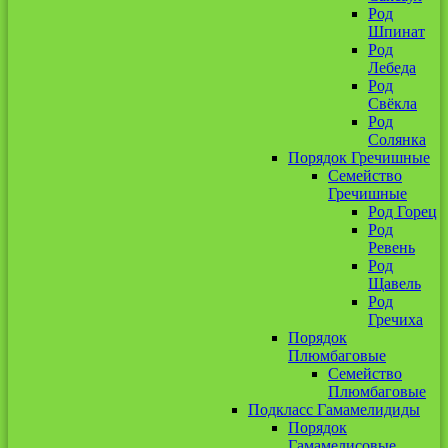
Род
Шпинат
Род
Лебеда
Род
Свёкла
Род
Солянка
Порядок Гречишные
Семейство
Гречишные
Род Горец
Род
Ревень
Род
Щавель
Род
Гречиха
Порядок
Плюмбаговые
Семейство
Плюмбаговые
Подкласс Гамамелидиды
Порядок
Гамамелисовые