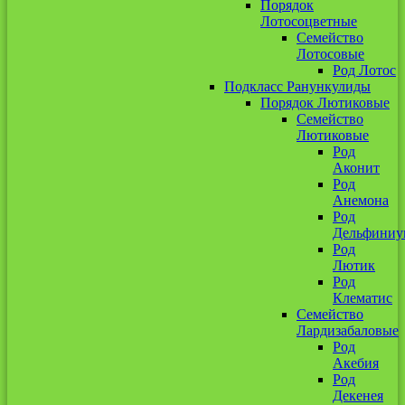
Порядок
Лотосоцветные
Семейство
Лотосовые
Род Лотос
Подкласс Ранункулиды
Порядок Лютиковые
Семейство
Лютиковые
Род
Аконит
Род
Анемона
Род
Дельфиниу
Род
Лютик
Род
Клематис
Семейство
Лардизабаловые
Род
Акебия
Род
Декенея