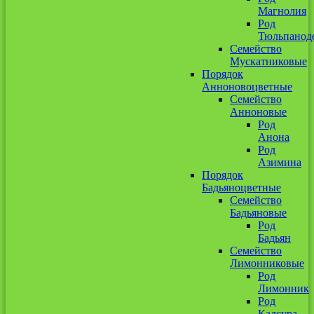
Магнолия
Род
Тюльпанод
Семейство
Мускатниковые
Порядок
Анноновоцветные
Семейство
Анноновые
Род
Анона
Род
Азимина
Порядок
Бадьяноцветные
Семейство
Бадьяновые
Род
Бадьян
Семейство
Лимонниковые
Род
Лимонник
Род
Кадсура