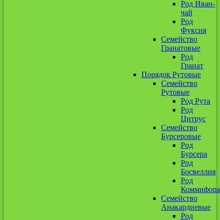
Род Иван-
чай
Род
Фуксия
Семейство
Гранатовые
Род
Гранат
Порядок Рутовые
Семейство
Рутовые
Род Рута
Род
Цитрус
Семейство
Бурсеровые
Род
Бурсера
Род
Босвеллия
Род
Коммифора
Семейство
Анакардиевые
Род