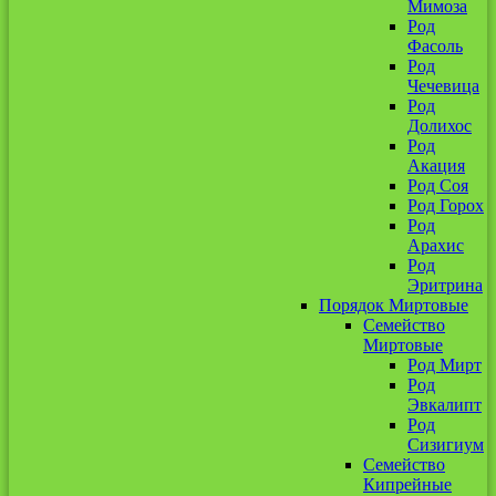
Мимоза
Род
Фасоль
Род
Чечевица
Род
Долихос
Род
Акация
Род Соя
Род Горох
Род
Арахис
Род
Эритрина
Порядок Миртовые
Семейство
Миртовые
Род Мирт
Род
Эвкалипт
Род
Сизигиум
Семейство
Кипрейные