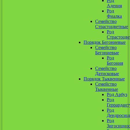
Род
Адения
Род
Фиалка
Семейство
Страстоцветные
Род
Страстоцве
Порядок Бегониевые
Семейство
Бегониевые
Род
Бегония
Семейство
Датисковые
Порядок Тыквенные
Семейство
Тыквенные
Род Арбуз
Род
Геррардант
Род
Дендросиц
Род
Зигосицио