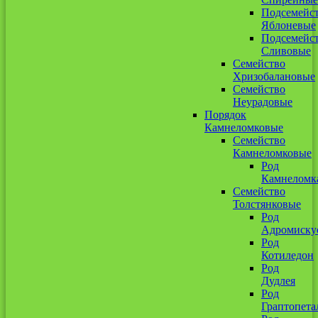
Подсемейс
Яблоневые
Подсемейс
Сливовые
Семейство
Хризобалановые
Семейство
Неурадовые
Порядок
Камнеломковые
Семейство
Камнеломковые
Род
Камнеломк
Семейство
Толстянковые
Род
Адромиску
Род
Котиледон
Род
Дудлея
Род
Граптопета