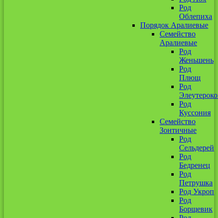
Род
Облепиха
Порядок Аралиевые
Семейство
Аралиевые
Род
Женьшень
Род
Плющ
Род
Элеутероко
Род
Куссония
Семейство
Зонтичные
Род
Сельдерей
Род
Бедренец
Род
Петрушка
Род Укроп
Род
Борщевик
Род