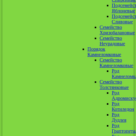
Подсемейс
Яблоневые
Подсемейс
Сливовые
Семейство
Хризобалановые
Семейство
Неурадовые
Порядок
Камнеломковые
Семейство
Камнеломковые
Род
Камнеломк
Семейство
Толстянковые
Род
Адромиску
Род
Котиледон
Род
Дудлея
Род
Граптопета