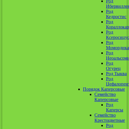
Род
Ибервилле
Род
Кедростис
Род
Кораллокар
Род
Ксеросицу
Род
Момордика
Род
Неоальсом
Род
Огурец
Род Тыква
Род
Цефалопен
Порядок Каперсовые
Семейство
Каперсовые
Род
Каперсы
Семейство
Крестоцветные
Род