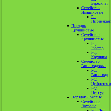
Бересклет
Семейство
Икациновые
Род
Пиренакан
Порядок
Крушиновые
Семейство
Крушиновые
Род
Жостер
Род
Крушина
Семейство
Виноградовые
Род
Виноград
Род
Цифостемм
Род
Циссус
Порядок Лоховые
Семейство
Лоховые
Род Лох