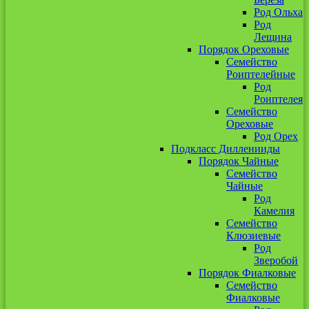
Род Ольха
Род
Лещина
Порядок Ореховые
Семейство
Роиптелейные
Род
Роиптелея
Семейство
Ореховые
Род Орех
Подкласс Дилленииды
Порядок Чайные
Семейство
Чайные
Род
Камелия
Семейство
Клюзиевые
Род
Зверобой
Порядок Фиалковые
Семейство
Фиалковые