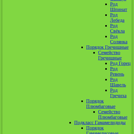
Род
Шпинат
Род
Лебеда
Род
Свёкла
Род
Солянка
Порядок Гречишные
Семейство
Гречишные
Род Горец
Род
Ревень
Род
Щавель
Род
Гречиха
Порядок
Плюмбаговые
Семейство
Плюмбаговые
Подкласс Гамамелидиды
Порядок
Гамамелисовые