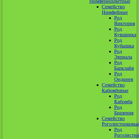
Нимфейноцветные
Семейство
Нимфейные
Род
Виктория
Род
Кувшинка
Род
Кубышка
Род
Эвриала
Род
Барклайя
Род
Ондинея
Семейство
Кабомбовые
Род
Кабомба
Род
Бразения
Семейство
Роголистниковы
Род
Роголистн