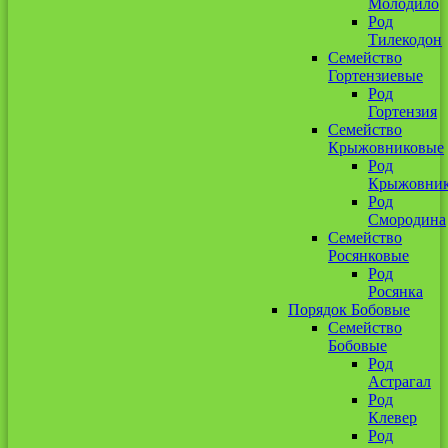
Молодило
Род
Тилекодон
Семейство
Гортензиевые
Род
Гортензия
Семейство
Крыжовниковые
Род
Крыжовни
Род
Смородина
Семейство
Росянковые
Род
Росянка
Порядок Бобовые
Семейство
Бобовые
Род
Астрагал
Род
Клевер
Род