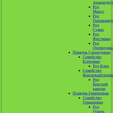
Анакардиу
Род
Манго
Род
Пахикорму
Род
Сумах
Род
Фисташка
Род
Оперкулик
Порядок Сапиндовые
Семейство
Кленовые
Род Клен
Семейство
Конскокаштанов
Род
Конский
каштан
Порядок Гераниевые
Семейство
Гераниевые
Род
Герань