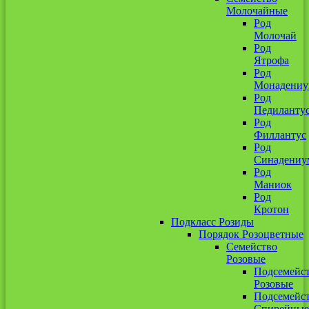
Молочайные
Род
Молочай
Род
Ятрофа
Род
Монадени
Род
Педиланту
Род
Филлантус
Род
Синадениу
Род
Маниок
Род
Кротон
Подкласс Розиды
Порядок Розоцветные
Семейство
Розовые
Подсемейс
Розовые
Подсемейс
Спирейные