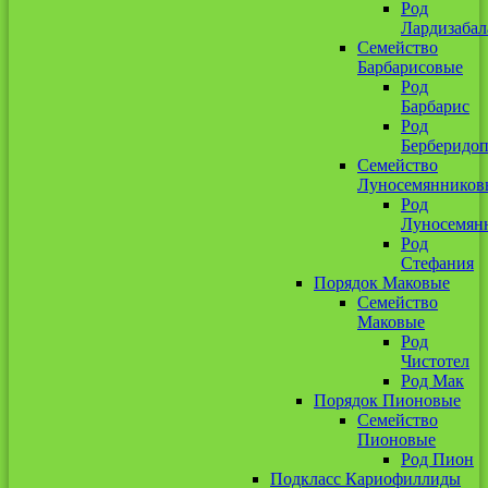
Род
Лардизабал
Семейство
Барбарисовые
Род
Барбарис
Род
Берберидоп
Семейство
Луносемянников
Род
Луносемян
Род
Стефания
Порядок Маковые
Семейство
Маковые
Род
Чистотел
Род Мак
Порядок Пионовые
Семейство
Пионовые
Род Пион
Подкласс Кариофиллиды