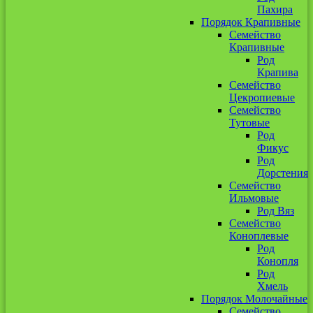
Пахира
Порядок Крапивные
Семейство
Крапивные
Род
Крапива
Семейство
Цекропиевые
Семейство
Тутовые
Род
Фикус
Род
Дорстения
Семейство
Ильмовые
Род Вяз
Семейство
Коноплевые
Род
Конопля
Род
Хмель
Порядок Молочайные
Семейство