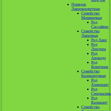
Порядок
Лавровоцветные
Семейство
Моммиевые
Род
Сассафрас
Семейство
Лавровые
Род Лавр
Род
Линдера
Род
Авокадо
Род
Коричник
Семейство
Каликантовые
Род
Химонант
Род
Синокалик
Род
Каликант
Семейство