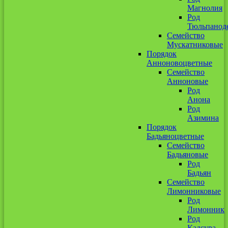
Магнолия
Род
Тюльпанод
Семейство
Мускатниковые
Порядок
Анноновоцветные
Семейство
Анноновые
Род
Анона
Род
Азимина
Порядок
Бадьяноцветные
Семейство
Бадьяновые
Род
Бадьян
Семейство
Лимонниковые
Род
Лимонник
Род
Кадсура