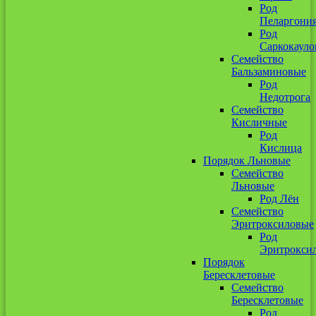
Род
Пеларгони
Род
Саркокауло
Семейство
Бальзаминовые
Род
Недотрога
Семейство
Кисличные
Род
Кислица
Порядок Льновые
Семейство
Льновые
Род Лён
Семейство
Эритроксиловые
Род
Эритрокси
Порядок
Бересклетовые
Семейство
Бересклетовые
Род