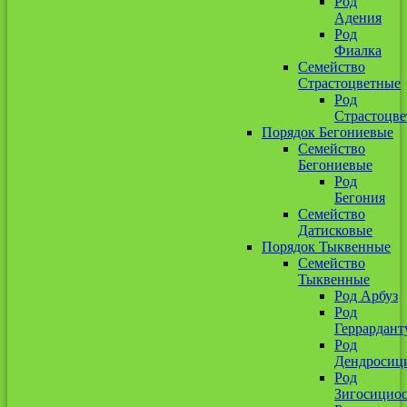
Род
Адения
Род
Фиалка
Семейство
Страстоцветные
Род
Страстоцве
Порядок Бегониевые
Семейство
Бегониевые
Род
Бегония
Семейство
Датисковые
Порядок Тыквенные
Семейство
Тыквенные
Род Арбуз
Род
Геррардант
Род
Дендросиц
Род
Зигосицио