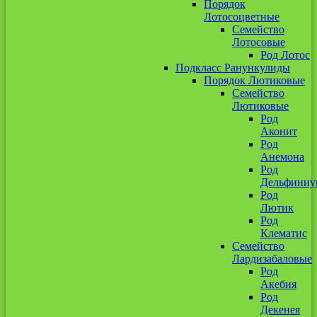
Порядок
Лотосоцветные
Семейство
Лотосовые
Род Лотос
Подкласс Ранункулиды
Порядок Лютиковые
Семейство
Лютиковые
Род
Аконит
Род
Анемона
Род
Дельфиниу
Род
Лютик
Род
Клематис
Семейство
Лардизабаловые
Род
Акебия
Род
Декенея