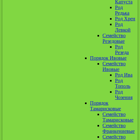
Капуста
Род
Редька
Род Хрен
Род
Левкой
Семейство
Резедовые
Род
Резеда
Порядок Ивовые
Семейство
Ивовые
Род Ива
Род
Тополь
Род
Чозения
Порядок
Тамарисковые
Семейство
Тамарисковые
Семейство
Франкениевые
Семейство