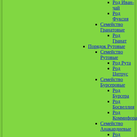
Род Иван-
чай
Род
Фуксия
Семейство
Гранатовые
Род
Гранат
Порядок Рутовые
Семейство
Рутовые
Род Рута
Род
Цитрус
Семейство
Бурсеровые
Род
Бурсера
Род
Босвеллия
Род
Коммифора
Семейство
Анакардиевые
Род