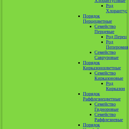
Хлорантусовые
Род
Хлорантус
Порядок
Перцецветные
Семейство
Перцевые
Род Перец
Род
Пеперомия
Семейство
Савруровые
Порядок
Кирказоноцветные
Семейство
Кирказоновые
Род
Кирказон
Порядок
Раффлезиецветные
Семейство
Гидноровые
Семейство
Раффлезиевые
Порядок