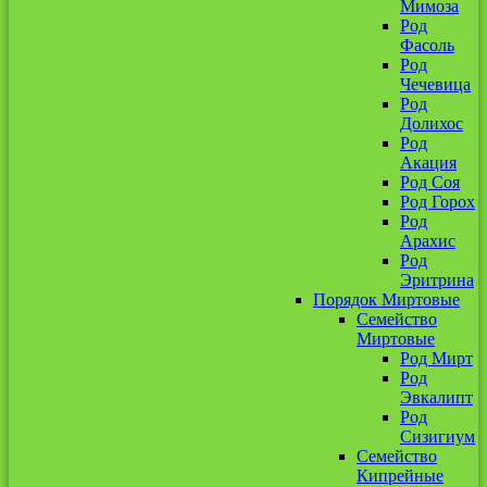
Мимоза
Род
Фасоль
Род
Чечевица
Род
Долихос
Род
Акация
Род Соя
Род Горох
Род
Арахис
Род
Эритрина
Порядок Миртовые
Семейство
Миртовые
Род Мирт
Род
Эвкалипт
Род
Сизигиум
Семейство
Кипрейные