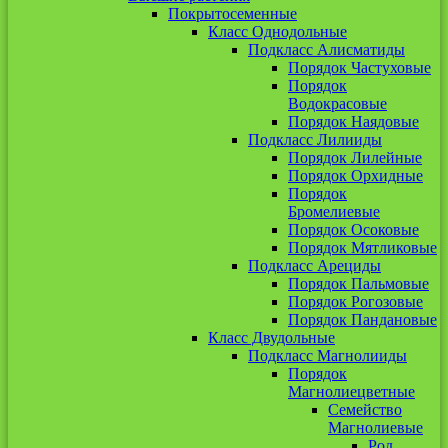
Покрытосеменные
Класс Однодольные
Подкласс Алисматиды
Порядок Частуховые
Порядок
Водокрасовые
Порядок Наядовые
Подкласс Лилииды
Порядок Лилейные
Порядок Орхидные
Порядок
Бромелиевые
Порядок Осоковые
Порядок Мятликовые
Подкласс Арециды
Порядок Пальмовые
Порядок Рогозовые
Порядок Пандановые
Класс Двудольные
Подкласс Магнолииды
Порядок
Магнолиецветные
Семейство
Магнолиевые
Род