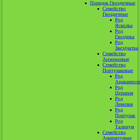
Порядок Гвоздичные
Семейство
Гвоздичные
Род
Ясколка
Род
Гвоздика
Род
Звездчатка
Семейство
Аизооновые
Семейство
Портулаковые
Род
Анакампсе
Род
Церария
Род
Левизия
Род
Портулак
Род
Талинум
Семейство
Амарантовые