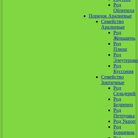
Род
Облепиха
Порядок Аралиевые
Семейство
Аралиевые
Род
Женьшень
Род
Плющ
Род
Элеутероко
Род
Куссония
Семейство
Зонтичные
Род
Сельдерей
Род
Бедренец
Род
Петрушка
Род Укроп
Род
Борщевик
Род