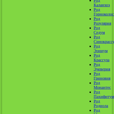
Род
Каланхоэ
Род
Горноколо
Род
Розулярия
Род
Седум
Род
Синокрассу
Род
Эониум
Род
Крассула
Род
Эчеверия
Род
Гриновия
Род
Монантес
Род
Пахифитум
Род
Родиола
Род