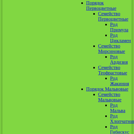
Порядок
Первоцветные
Семейство
Первоцветные
Род
Примула
Род
Цикламен
Семейство
Мирсиновые
Род
Ардизия
Семейство
Теофрастовые
Род
Жакиния
Порядок Мальвовые
Семейство
Мальвовые
Род
Мальва
Род
Хлопчатни
Род
Гибискус