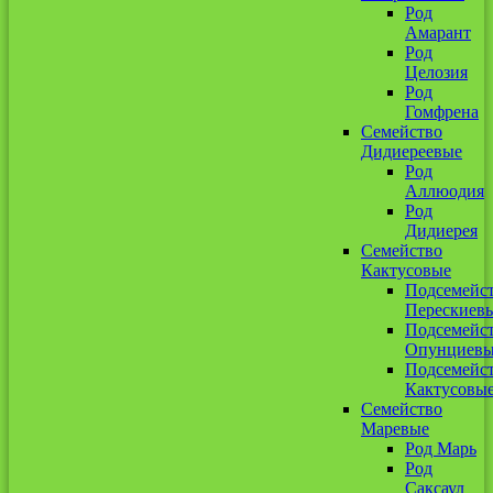
Род
Амарант
Род
Целозия
Род
Гомфрена
Семейство
Дидиереевые
Род
Аллюодия
Род
Дидиерея
Семейство
Кактусовые
Подсемейс
Перескиев
Подсемейс
Опунциев
Подсемейс
Кактусовы
Семейство
Маревые
Род Марь
Род
Саксаул