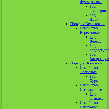
Фукьериевые
Род
Фукьерия
Род
Идрия
Порядок Вересковые
Семейство
Вересковые
Род
Вереск
Род
Рододендр
Род
Вакциниум
Порядок Эбеновые
Семейство
Эбеновые
Род
Хурма
Семейство
Стираксовые
Род
Стиракс
Семейство
Сапотовые