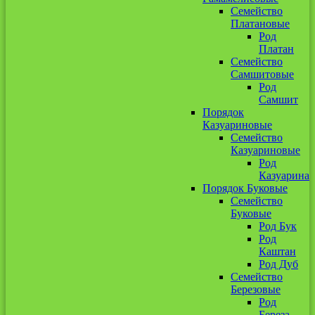
Семейство
Платановые
Род
Платан
Семейство
Самшитовые
Род
Самшит
Порядок
Казуариновые
Семейство
Казуариновые
Род
Казуарина
Порядок Буковые
Семейство
Буковые
Род Бук
Род
Каштан
Род Дуб
Семейство
Березовые
Род
Береза