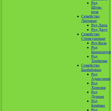
Род
Шток-
роза
Семейство
Липовые
Род Липа
Род Джут
Семейство
Стеркулиевые
Род Кола
Род
Брахихито
Род
Теоброма
Семейство
Баобабовые
Род
Адансония
Род
Хоризия
Род
Дуриан
Род
Бомбакс
Род