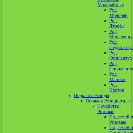
Молочайные
Род
Молочай
Род
Ятрофа
Род
Монадени
Род
Педиланту
Род
Филлантус
Род
Синадениу
Род
Маниок
Род
Кротон
Подкласс Розиды
Порядок Розоцветные
Семейство
Розовые
Подсемейс
Розовые
Подсемейс
Спирейные