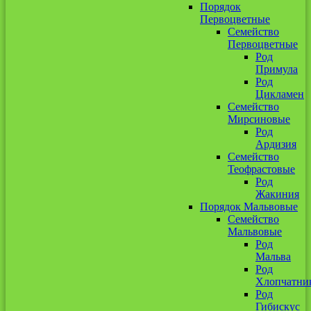
Порядок
Первоцветные
Семейство
Первоцветные
Род
Примула
Род
Цикламен
Семейство
Мирсиновые
Род
Ардизия
Семейство
Теофрастовые
Род
Жакиния
Порядок Мальвовые
Семейство
Мальвовые
Род
Мальва
Род
Хлопчатни
Род
Гибискус