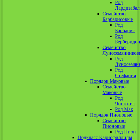
Род
Лардизабал
Семейство
Барбарисовые
Род
Барбарис
Род
Берберидоп
Семейство
Луносемянников
Род
Луносемян
Род
Стефания
Порядок Маковые
Семейство
Маковые
Род
Чистотел
Род Мак
Порядок Пионовые
Семейство
Пионовые
Род Пион
Подкласс Кариофиллиды