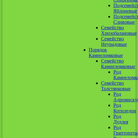
Подсемейс
Яблоневые
Подсемейс
Сливовые
Семейство
Хризобалановые
Семейство
Неурадовые
Порядок
Камнеломковые
Семейство
Камнеломковые
Род
Камнеломк
Семейство
Толстянковые
Род
Адромиску
Род
Котиледон
Род
Дудлея
Род
Граптопета