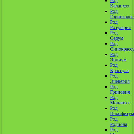
Род
Каланхоэ
Род
Горноколо
Род
Розулярия
Род
Седум
Род
Синокрассу
Род
Эониум
Род
Крассула
Род
Эчеверия
Род
Гриновия
Род
Монантес
Род
Пахифитум
Род
Родиола
Род