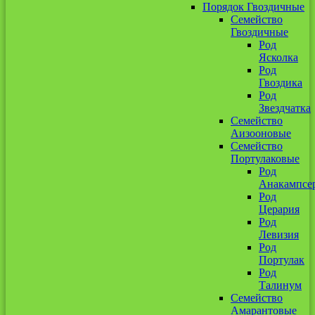
Порядок Гвоздичные
Семейство
Гвоздичные
Род
Ясколка
Род
Гвоздика
Род
Звездчатка
Семейство
Аизооновые
Семейство
Портулаковые
Род
Анакампсе
Род
Церария
Род
Левизия
Род
Портулак
Род
Талинум
Семейство
Амарантовые