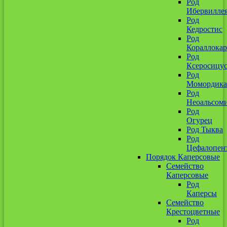
Род
Ибервилле
Род
Кедростис
Род
Кораллокар
Род
Ксеросицу
Род
Момордика
Род
Неоальсом
Род
Огурец
Род Тыква
Род
Цефалопен
Порядок Каперсовые
Семейство
Каперсовые
Род
Каперсы
Семейство
Крестоцветные
Род