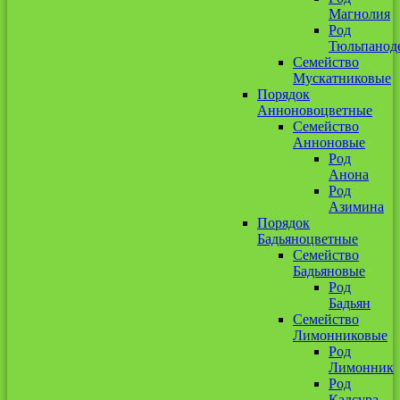
Магнолия
Род
Тюльпанод
Семейство
Мускатниковые
Порядок
Анноновоцветные
Семейство
Анноновые
Род
Анона
Род
Азимина
Порядок
Бадьяноцветные
Семейство
Бадьяновые
Род
Бадьян
Семейство
Лимонниковые
Род
Лимонник
Род
Кадсура