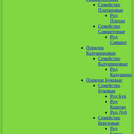
Семейство
Платановые
Род
Платан
Семейство
Самшитовые
Род
Самшит
Порядок
Казуариновые
Семейство
Казуариновые
Род
Казуарина
Порядок Буковые
Семейство
Буковые
Род Бук
Род
Каштан
Род Дуб
Семейство
Березовые
Род
Береза