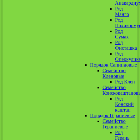
Анакардиу
Род
Манго
Род
Пахикорму
Род
Сумах
Род
Фисташка
Род
Оперкулик
Порядок Сапиндовые
Семейство
Кленовые
Род Клен
Семейство
Конскокаштанов
Род
Конский
каштан
Порядок Гераниевые
Семейство
Гераниевые
Род
Герань