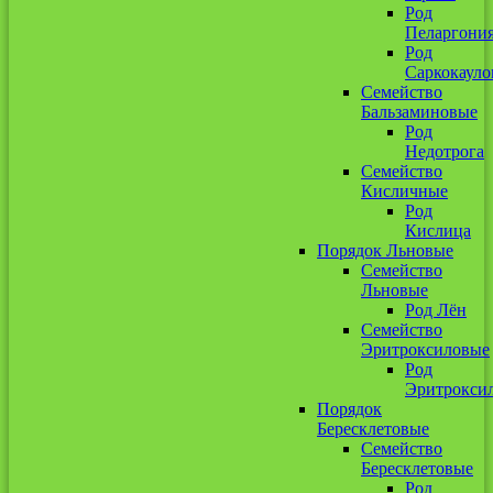
Род
Пеларгони
Род
Саркокауло
Семейство
Бальзаминовые
Род
Недотрога
Семейство
Кисличные
Род
Кислица
Порядок Льновые
Семейство
Льновые
Род Лён
Семейство
Эритроксиловые
Род
Эритрокси
Порядок
Бересклетовые
Семейство
Бересклетовые
Род