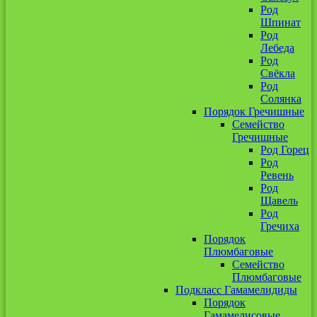
Род
Шпинат
Род
Лебеда
Род
Свёкла
Род
Солянка
Порядок Гречишные
Семейство
Гречишные
Род Горец
Род
Ревень
Род
Щавель
Род
Гречиха
Порядок
Плюмбаговые
Семейство
Плюмбаговые
Подкласс Гамамелидиды
Порядок
Гамамелисовые