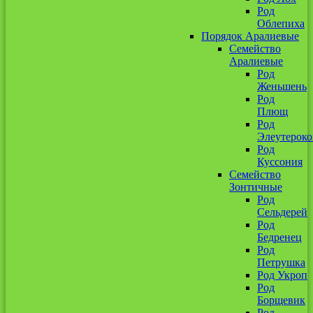
Род
Облепиха
Порядок Аралиевые
Семейство
Аралиевые
Род
Женьшень
Род
Плющ
Род
Элеутероко
Род
Куссония
Семейство
Зонтичные
Род
Сельдерей
Род
Бедренец
Род
Петрушка
Род Укроп
Род
Борщевик
Род