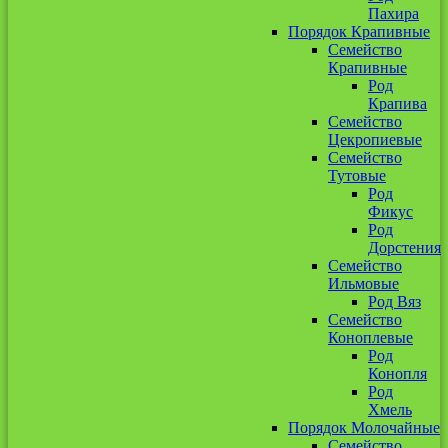
Пахира
Порядок Крапивные
Семейство
Крапивные
Род
Крапива
Семейство
Цекропиевые
Семейство
Тутовые
Род
Фикус
Род
Дорстения
Семейство
Ильмовые
Род Вяз
Семейство
Коноплевые
Род
Конопля
Род
Хмель
Порядок Молочайные
Семейство