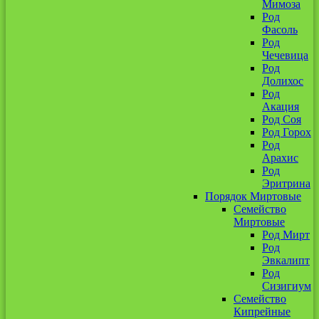
Мимоза
Род
Фасоль
Род
Чечевица
Род
Долихос
Род
Акация
Род Соя
Род Горох
Род
Арахис
Род
Эритрина
Порядок Миртовые
Семейство
Миртовые
Род Мирт
Род
Эвкалипт
Род
Сизигиум
Семейство
Кипрейные