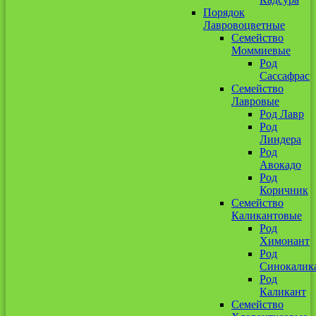
Порядок
Лавровоцветные
Семейство
Моммиевые
Род
Сассафрас
Семейство
Лавровые
Род Лавр
Род
Линдера
Род
Авокадо
Род
Коричник
Семейство
Каликантовые
Род
Химонант
Род
Синокалик
Род
Каликант
Семейство