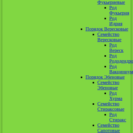
Фукьериевые
Род
Фукьерия
Род
Идрия
Порядок Вересковые
Семейство
Вересковые
Род
Вереск
Род
Рододендр
Род
Вакциниум
Порядок Эбеновые
Семейство
Эбеновые
Род
Хурма
Семейство
Стираксовые
Род
Стиракс
Семейство
Сапотовые