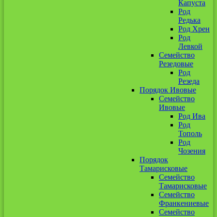
Капуста
Род
Редька
Род Хрен
Род
Левкой
Семейство
Резедовые
Род
Резеда
Порядок Ивовые
Семейство
Ивовые
Род Ива
Род
Тополь
Род
Чозения
Порядок
Тамарисковые
Семейство
Тамарисковые
Семейство
Франкениевые
Семейство