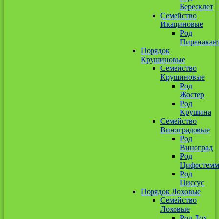
Бересклет
Семейство
Икациновые
Род
Пиренакан
Порядок
Крушиновые
Семейство
Крушиновые
Род
Жостер
Род
Крушина
Семейство
Виноградовые
Род
Виноград
Род
Цифостемм
Род
Циссус
Порядок Лоховые
Семейство
Лоховые
Род Лох