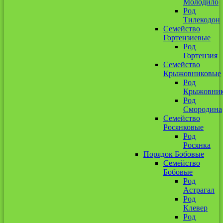
Молодило
Род
Тилекодон
Семейство
Гортензиевые
Род
Гортензия
Семейство
Крыжовниковые
Род
Крыжовни
Род
Смородина
Семейство
Росянковые
Род
Росянка
Порядок Бобовые
Семейство
Бобовые
Род
Астрагал
Род
Клевер
Род