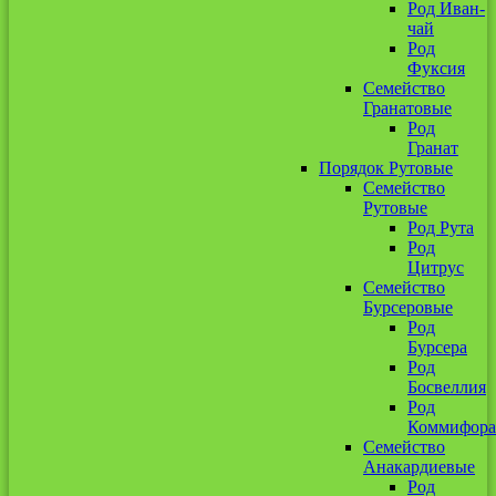
Род Иван-
чай
Род
Фуксия
Семейство
Гранатовые
Род
Гранат
Порядок Рутовые
Семейство
Рутовые
Род Рута
Род
Цитрус
Семейство
Бурсеровые
Род
Бурсера
Род
Босвеллия
Род
Коммифора
Семейство
Анакардиевые
Род