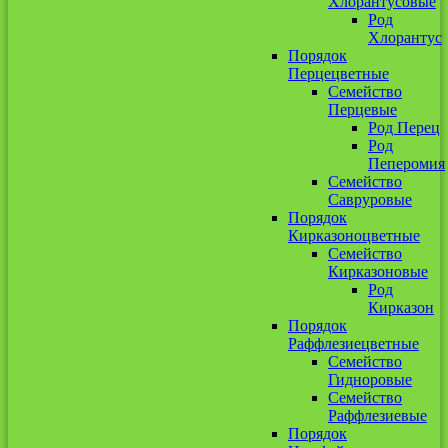
Хлорантусовые
Род
Хлорантус
Порядок
Перцецветные
Семейство
Перцевые
Род Перец
Род
Пеперомия
Семейство
Савруровые
Порядок
Кирказоноцветные
Семейство
Кирказоновые
Род
Кирказон
Порядок
Раффлезиецветные
Семейство
Гидноровые
Семейство
Раффлезиевые
Порядок