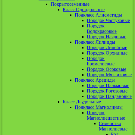
Покрытосеменные
Класс Однодольные
Подкласс Алисматиды
Порядок Частуховые
Порядок
Водокрасовые
Порядок Наядовые
Подкласс Лилииды
Порядок Лилейные
Порядок Орхидные
Порядок
Бромелиевые
Порядок Осоковые
Порядок Мятликовые
Подкласс Арециды
Порядок Пальмовые
Порядок Рогозовые
Порядок Пандановые
Класс Двудольные
Подкласс Магнолииды
Порядок
Магнолиецветные
Семейство
Магнолиевые
Род