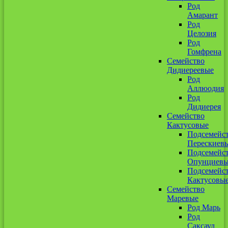
Род
Амарант
Род
Целозия
Род
Гомфрена
Семейство
Дидиереевые
Род
Аллюодия
Род
Дидиерея
Семейство
Кактусовые
Подсемейс
Перескиев
Подсемейс
Опунциев
Подсемейс
Кактусовы
Семейство
Маревые
Род Марь
Род
Саксаул