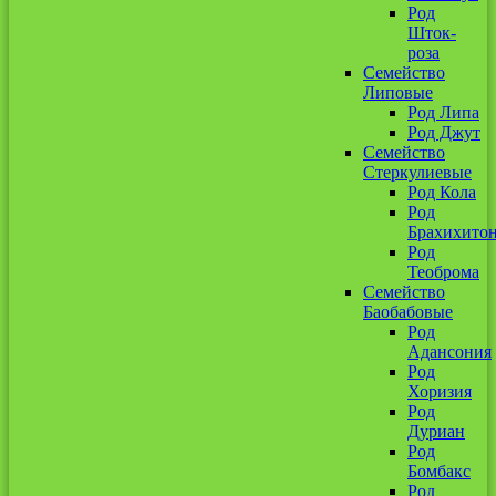
Род
Шток-
роза
Семейство
Липовые
Род Липа
Род Джут
Семейство
Стеркулиевые
Род Кола
Род
Брахихито
Род
Теоброма
Семейство
Баобабовые
Род
Адансония
Род
Хоризия
Род
Дуриан
Род
Бомбакс
Род