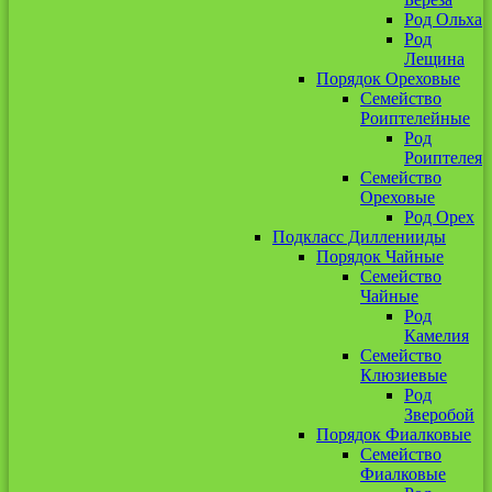
Род Ольха
Род
Лещина
Порядок Ореховые
Семейство
Роиптелейные
Род
Роиптелея
Семейство
Ореховые
Род Орех
Подкласс Дилленииды
Порядок Чайные
Семейство
Чайные
Род
Камелия
Семейство
Клюзиевые
Род
Зверобой
Порядок Фиалковые
Семейство
Фиалковые