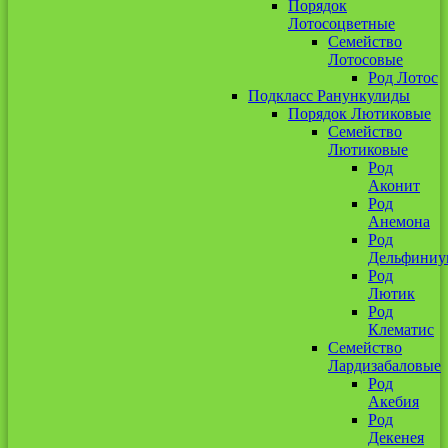
Порядок
Лотосоцветные
Семейство
Лотосовые
Род Лотос
Подкласс Ранункулиды
Порядок Лютиковые
Семейство
Лютиковые
Род
Аконит
Род
Анемона
Род
Дельфиниу
Род
Лютик
Род
Клематис
Семейство
Лардизабаловые
Род
Акебия
Род
Декенея