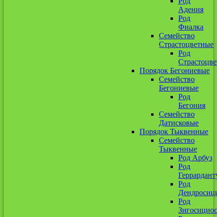
Род
Адения
Род
Фиалка
Семейство
Страстоцветные
Род
Страстоцве
Порядок Бегониевые
Семейство
Бегониевые
Род
Бегония
Семейство
Датисковые
Порядок Тыквенные
Семейство
Тыквенные
Род Арбуз
Род
Геррардант
Род
Дендросиц
Род
Зигосицио