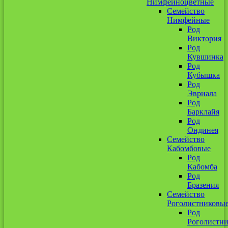
Нимфейноцветные
Семейство
Нимфейные
Род
Виктория
Род
Кувшинка
Род
Кубышка
Род
Эвриала
Род
Барклайя
Род
Ондинея
Семейство
Кабомбовые
Род
Кабомба
Род
Бразения
Семейство
Роголистниковы
Род
Роголистн