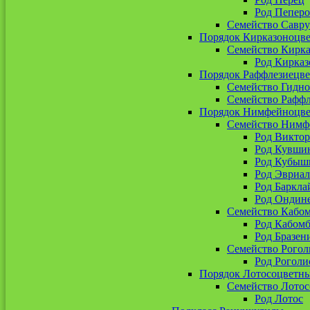
Род Пепер
Семейство Савр
Порядок Кирказоноцв
Семейство Кирк
Род Кирказ
Порядок Раффлезиецв
Семейство Гидн
Семейство Рафф
Порядок Нимфейноцв
Семейство Нимф
Род Виктор
Род Кувши
Род Кубыш
Род Эвриал
Род Баркла
Род Ондин
Семейство Кабо
Род Кабомб
Род Бразен
Семейство Рогол
Род Роголи
Порядок Лотосоцветн
Семейство Лото
Род Лотос