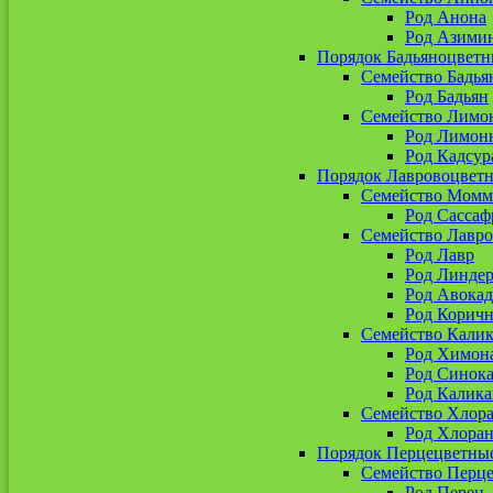
Род Анона
Род Азими
Порядок Бадьяноцветн
Семейство Бадья
Род Бадьян
Семейство Лимо
Род Лимон
Род Кадсур
Порядок Лавровоцвет
Семейство Момм
Род Сассаф
Семейство Лавр
Род Лавр
Род Линдер
Род Авокад
Род Корич
Семейство Кали
Род Химон
Род Синока
Род Калика
Семейство Хлор
Род Хлоран
Порядок Перцецветны
Семейство Перц
Род Перец