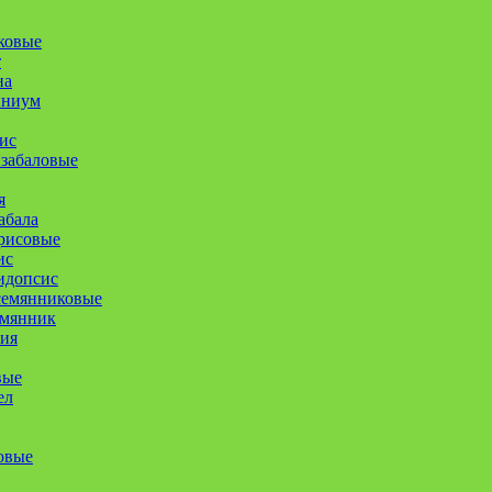
ковые
т
на
иниум
ис
забаловые
я
абала
рисовые
ис
идопсис
семянниковые
емянник
ия
вые
ел
овые