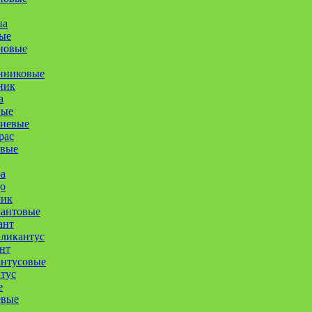
на
ые
новые
нниковые
ник
а
ные
иевые
рас
овые
а
о
ник
кантовые
ант
ликантус
нт
антусовые
тус
е
евые