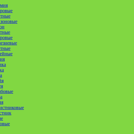
омия
уровые
етные
азоновые
он
етные
оровые
лезиевые
етные
ейные
ия
нка
ка
а
йя
ея
мбовые
а
ия
истниковые
стник
ые
совые