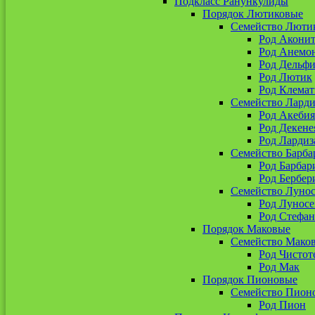
Подкласс Ранункулиды
Порядок Лютиковые
Семейство Люти
Род Акони
Род Анемо
Род Дельф
Род Лютик
Род Клемат
Семейство Ларди
Род Акебия
Род Декене
Род Лардиз
Семейство Барба
Род Барбар
Род Бербер
Семейство Луно
Род Лунос
Род Стефан
Порядок Маковые
Семейство Мако
Род Чистот
Род Мак
Порядок Пионовые
Семейство Пион
Род Пион