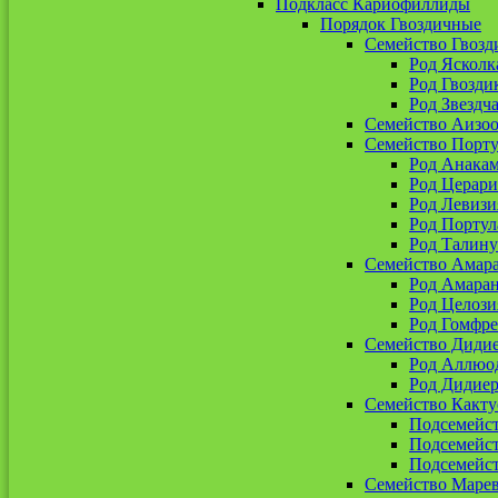
Подкласс Кариофиллиды
Порядок Гвоздичные
Семейство Гвозд
Род Ясколк
Род Гвозди
Род Звездч
Семейство Аизо
Семейство Порт
Род Анакам
Род Церари
Род Левизи
Род Портул
Род Талин
Семейство Амар
Род Амара
Род Целози
Род Гомфре
Семейство Диди
Род Аллюо
Род Дидиер
Семейство Какту
Подсемейс
Подсемейс
Подсемейст
Семейство Маре