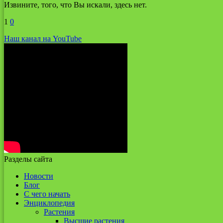
Извините, того, что Вы искали, здесь нет.
1
0
Наш канал на YouTube
Разделы сайта
Новости
Блог
С чего начать
Энциклопедия
Растения
Высшие растения