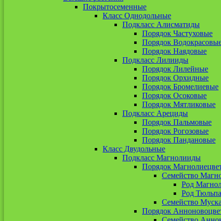
Покрытосеменные
Класс Однодольные
Подкласс Алисматиды
Порядок Частуховые
Порядок Водокрасовы
Порядок Наядовые
Подкласс Лилииды
Порядок Лилейные
Порядок Орхидные
Порядок Бромелиевые
Порядок Осоковые
Порядок Мятликовые
Подкласс Арециды
Порядок Пальмовые
Порядок Рогозовые
Порядок Пандановые
Класс Двудольные
Подкласс Магнолииды
Порядок Магнолиецве
Семейство Магн
Род Магно
Род Тюльп
Семейство Муск
Порядок Анноновоцве
Семейство Анно