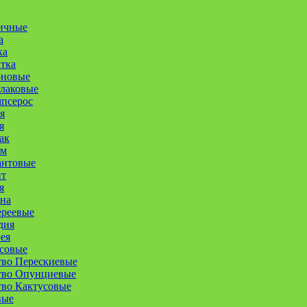
ичные
а
ка
атка
оновые
улаковые
псерос
я
я
ак
ум
антовые
нт
я
на
ереевые
дия
ея
совые
тво Перескиевые
тво Опунциевые
во Кактусовые
вые