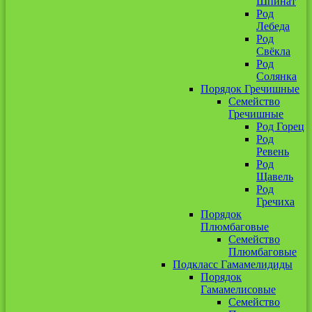
Шпинат
Род
Лебеда
Род
Свёкла
Род
Солянка
Порядок Гречишные
Семейство
Гречишные
Род Горец
Род
Ревень
Род
Щавель
Род
Гречиха
Порядок
Плюмбаговые
Семейство
Плюмбаговые
Подкласс Гамамелидиды
Порядок
Гамамелисовые
Семейство