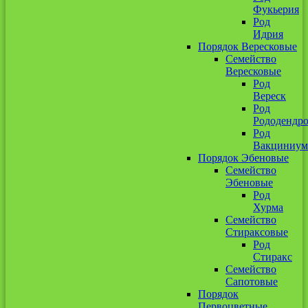
Фукьерия
Род
Идрия
Порядок Вересковые
Семейство
Вересковые
Род
Вереск
Род
Рододендр
Род
Вакциниум
Порядок Эбеновые
Семейство
Эбеновые
Род
Хурма
Семейство
Стираксовые
Род
Стиракс
Семейство
Сапотовые
Порядок
Первоцветные