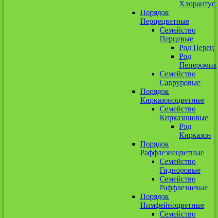
Хлорантус
Порядок
Перцецветные
Семейство
Перцевые
Род Перец
Род
Пеперомия
Семейство
Савруровые
Порядок
Кирказоноцветные
Семейство
Кирказоновые
Род
Кирказон
Порядок
Раффлезиецветные
Семейство
Гидноровые
Семейство
Раффлезиевые
Порядок
Нимфейноцветные
Семейство