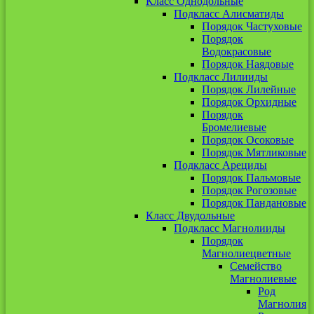
Класс Однодольные
Подкласс Алисматиды
Порядок Частуховые
Порядок
Водокрасовые
Порядок Наядовые
Подкласс Лилииды
Порядок Лилейные
Порядок Орхидные
Порядок
Бромелиевые
Порядок Осоковые
Порядок Мятликовые
Подкласс Арециды
Порядок Пальмовые
Порядок Рогозовые
Порядок Пандановые
Класс Двудольные
Подкласс Магнолииды
Порядок
Магнолиецветные
Семейство
Магнолиевые
Род
Магнолия