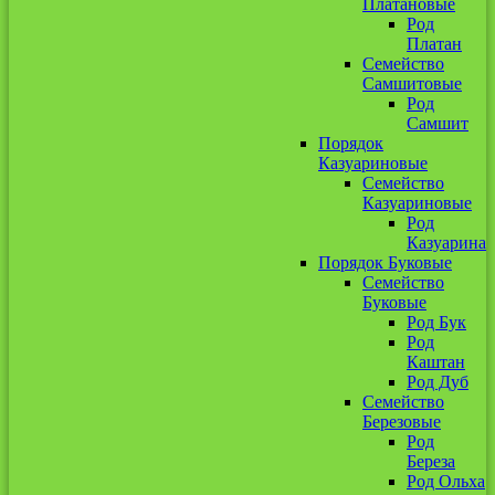
Платановые
Род
Платан
Семейство
Самшитовые
Род
Самшит
Порядок
Казуариновые
Семейство
Казуариновые
Род
Казуарина
Порядок Буковые
Семейство
Буковые
Род Бук
Род
Каштан
Род Дуб
Семейство
Березовые
Род
Береза
Род Ольха