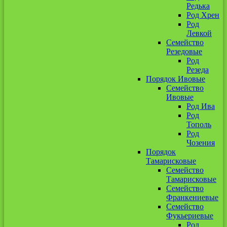
Редька
Род Хрен
Род
Левкой
Семейство
Резедовые
Род
Резеда
Порядок Ивовые
Семейство
Ивовые
Род Ива
Род
Тополь
Род
Чозения
Порядок
Тамарисковые
Семейство
Тамарисковые
Семейство
Франкениевые
Семейство
Фукьериевые
Род