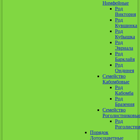
Нимфейные
Род
Виктория
Род
Кувшинка
Род
Кубышка
Род
Эвриала
Род
Барклайя
Род
Ондинея
Семейство
Кабомбовые
Род
Кабомба
Род
Бразения
Семейство
Роголистниковы
Род
Роголистн
Порядок
Лотосоцветные