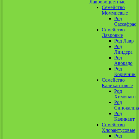
Лавровоцветные
Семейство
Моммиевые
Род
Сассафрас
Семейство
Лавровые
Род Лавр
Род
Линдера
Род
Авокадо
Род
Коричник
Семейство
Каликантовые
Род
Химонант
Род
Синокалик
Род
Каликант
Семейство
Хлорантусовые
Род