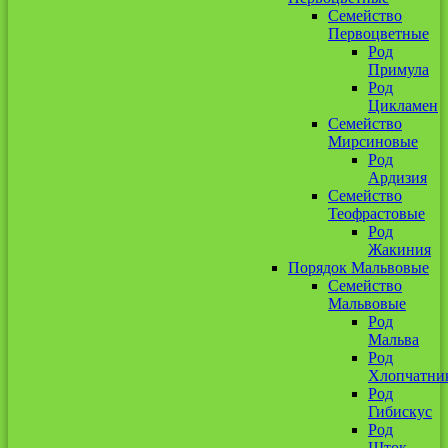
Семейство
Первоцветные
Род
Примула
Род
Цикламен
Семейство
Мирсиновые
Род
Ардизия
Семейство
Теофрастовые
Род
Жакиния
Порядок Мальвовые
Семейство
Мальвовые
Род
Мальва
Род
Хлопчатни
Род
Гибискус
Род
Шток-