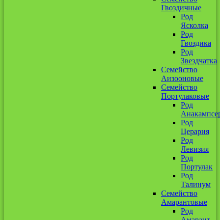
Гвоздичные
Род
Ясколка
Род
Гвоздика
Род
Звездчатка
Семейство
Аизооновые
Семейство
Портулаковые
Род
Анакампсе
Род
Церария
Род
Левизия
Род
Портулак
Род
Талинум
Семейство
Амарантовые
Род
Амарант