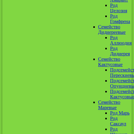
Род
Целозия
Род
Гомфрена
Семейство
Дидиереевые
Род
Аллюодия
Род
Дидиерея
Семейство
Кактусовые
Подсемейс
Перескиев
Подсемейс
Опунциев
Подсемейс
Кактусовы
Семейство
Маревые
Род Марь
Род
Саксаул
Род