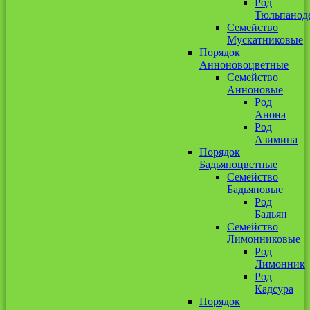
Род
Тюльпанод
Семейство
Мускатниковые
Порядок
Анноновоцветные
Семейство
Анноновые
Род
Анона
Род
Азимина
Порядок
Бадьяноцветные
Семейство
Бадьяновые
Род
Бадьян
Семейство
Лимонниковые
Род
Лимонник
Род
Кадсура
Порядок