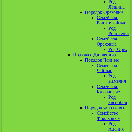
Род
Лещина
Порядок Ореховые
Семейство
Роиптелейные
Род
Роиптелея
Семейство
Ореховые
Род Орех
Подкласс Дилленииды
Порядок Чайные
Семейство
Чайные
Род
Камелия
Семейство
Клюзиевые
Род
Зверобой
Порядок Фиалковые
Семейство
Фиалковые
Род
Адения