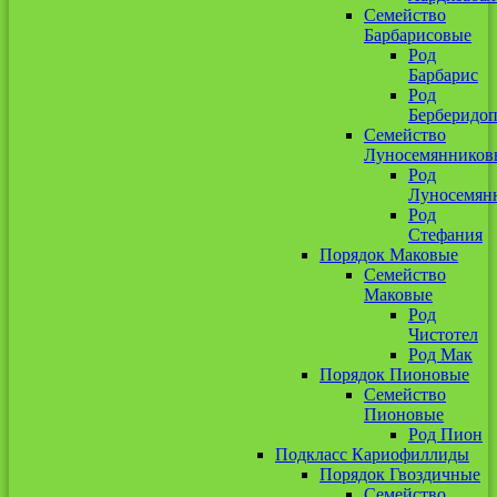
Семейство
Барбарисовые
Род
Барбарис
Род
Берберидоп
Семейство
Луносемянников
Род
Луносемян
Род
Стефания
Порядок Маковые
Семейство
Маковые
Род
Чистотел
Род Мак
Порядок Пионовые
Семейство
Пионовые
Род Пион
Подкласс Кариофиллиды
Порядок Гвоздичные
Семейство