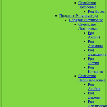
Семейство
Лотосовые
Род Лотос
Подкласс Ранункулиды
Порядок Лютиковые
Семейство
Лютиковые
Род
Аконит
Род
Анемона
Род
Дельфиниу
Род
Лютик
Род
Клематис
Семейство
Лардизабаловые
Род
Акебия
Род
Декенея
Род
Лардизабал