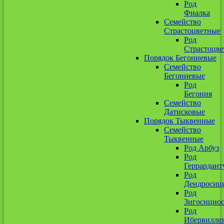
Род
Фиалка
Семейство
Страстоцветные
Род
Страстоцве
Порядок Бегониевые
Семейство
Бегониевые
Род
Бегония
Семейство
Датисковые
Порядок Тыквенные
Семейство
Тыквенные
Род Арбуз
Род
Геррардант
Род
Дендросиц
Род
Зигосицио
Род
Ибервилле