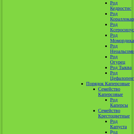
Род
Кедростис
Род
Кораллокар
Род
Ксеросицу
Род
Момордика
Род
Неоальсом
Род
Огурец
Род Тыква
Род
Цефалопен
Порядок Каперсовые
Семейство
Каперсовые
Род
Каперсы
Семейство
Крестоцветные
Род
Капуста
Род