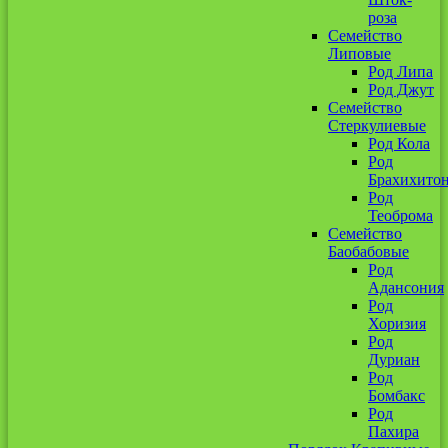
роза
Семейство
Липовые
Род Липа
Род Джут
Семейство
Стеркулиевые
Род Кола
Род
Брахихито
Род
Теоброма
Семейство
Баобабовые
Род
Адансония
Род
Хоризия
Род
Дуриан
Род
Бомбакс
Род
Пахира