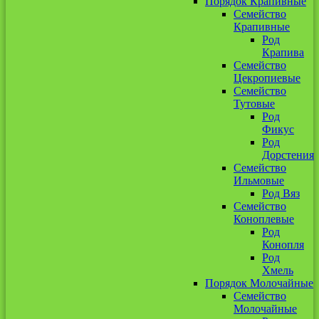
Порядок Крапивные
Семейство
Крапивные
Род
Крапива
Семейство
Цекропиевые
Семейство
Тутовые
Род
Фикус
Род
Дорстения
Семейство
Ильмовые
Род Вяз
Семейство
Коноплевые
Род
Конопля
Род
Хмель
Порядок Молочайные
Семейство
Молочайные