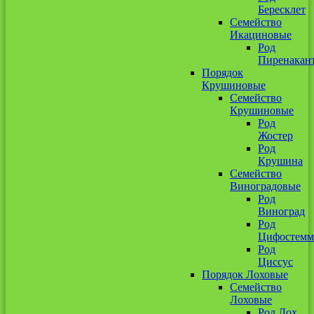
Бересклет
Семейство
Икациновые
Род
Пиренакан
Порядок
Крушиновые
Семейство
Крушиновые
Род
Жостер
Род
Крушина
Семейство
Виноградовые
Род
Виноград
Род
Цифостемм
Род
Циссус
Порядок Лоховые
Семейство
Лоховые
Род Лох