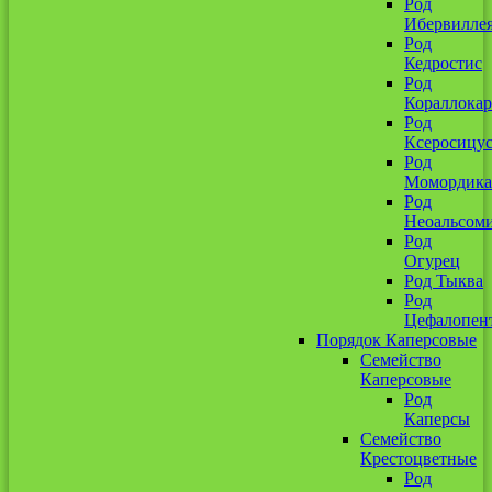
Род
Ибервилле
Род
Кедростис
Род
Кораллокар
Род
Ксеросицу
Род
Момордика
Род
Неоальсом
Род
Огурец
Род Тыква
Род
Цефалопен
Порядок Каперсовые
Семейство
Каперсовые
Род
Каперсы
Семейство
Крестоцветные
Род