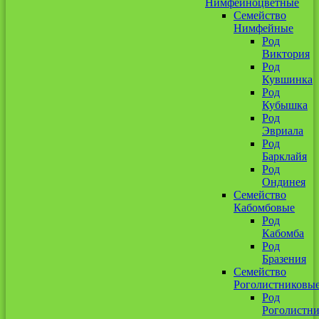
Нимфейноцветные
Семейство
Нимфейные
Род
Виктория
Род
Кувшинка
Род
Кубышка
Род
Эвриала
Род
Барклайя
Род
Ондинея
Семейство
Кабомбовые
Род
Кабомба
Род
Бразения
Семейство
Роголистниковы
Род
Роголистн