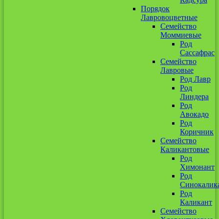
Порядок
Лавровоцветные
Семейство
Моммиевые
Род
Сассафрас
Семейство
Лавровые
Род Лавр
Род
Линдера
Род
Авокадо
Род
Коричник
Семейство
Каликантовые
Род
Химонант
Род
Синокалик
Род
Каликант
Семейство