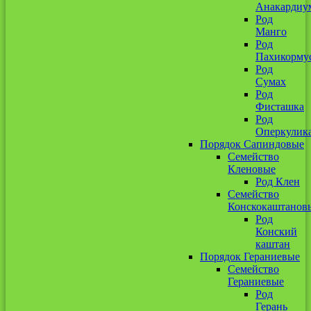
Анакардиу
Род
Манго
Род
Пахикорму
Род
Сумах
Род
Фисташка
Род
Оперкулик
Порядок Сапиндовые
Семейство
Кленовые
Род Клен
Семейство
Конскокаштанов
Род
Конский
каштан
Порядок Гераниевые
Семейство
Гераниевые
Род
Герань