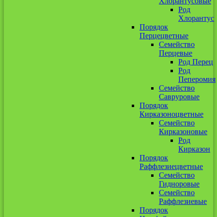
Хлорантусовые
Род
Хлорантус
Порядок
Перцецветные
Семейство
Перцевые
Род Перец
Род
Пеперомия
Семейство
Савруровые
Порядок
Кирказоноцветные
Семейство
Кирказоновые
Род
Кирказон
Порядок
Раффлезиецветные
Семейство
Гидноровые
Семейство
Раффлезиевые
Порядок