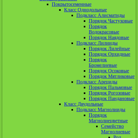
Покрытосеменные
Класс Однодольные
Подкласс Алисматиды
Порядок Частуховые
Порядок
Водокрасовые
Порядок Наядовые
Подкласс Лилииды
Порядок Лилейные
Порядок Орхидные
Порядок
Бромелиевые
Порядок Осоковые
Порядок Мятликовые
Подкласс Арециды
Порядок Пальмовые
Порядок Рогозовые
Порядок Пандановые
Класс Двудольные
Подкласс Магнолииды
Порядок
Магнолиецветные
Семейство
Магнолиевые
Род