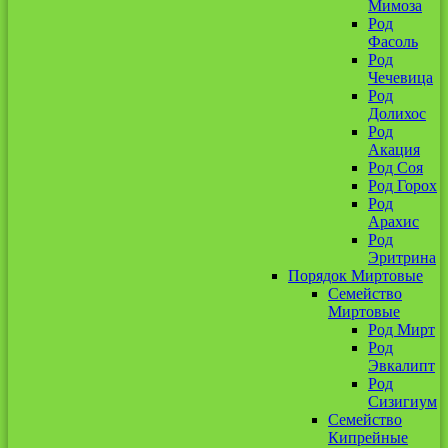
Мимоза
Род
Фасоль
Род
Чечевица
Род
Долихос
Род
Акация
Род Соя
Род Горох
Род
Арахис
Род
Эритрина
Порядок Миртовые
Семейство
Миртовые
Род Мирт
Род
Эвкалипт
Род
Сизигиум
Семейство
Кипрейные