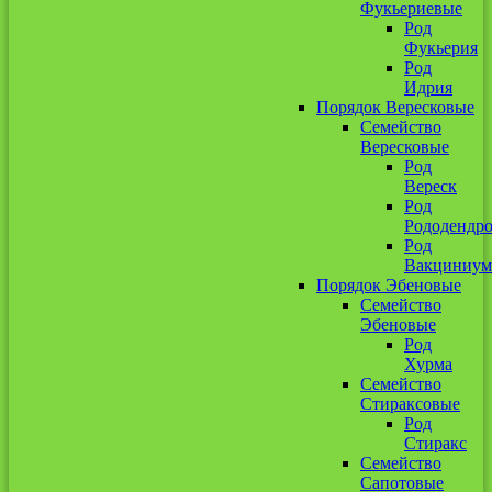
Фукьериевые
Род
Фукьерия
Род
Идрия
Порядок Вересковые
Семейство
Вересковые
Род
Вереск
Род
Рододендр
Род
Вакциниум
Порядок Эбеновые
Семейство
Эбеновые
Род
Хурма
Семейство
Стираксовые
Род
Стиракс
Семейство
Сапотовые