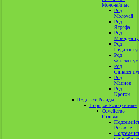
Молочайные
Род
Молочай
Род
Ятрофа
Род
Монадени
Род
Педиланту
Род
Филлантус
Род
Синадениу
Род
Маниок
Род
Кротон
Подкласс Розиды
Порядок Розоцветные
Семейство
Розовые
Подсемейс
Розовые
Подсемейс
Спирейные