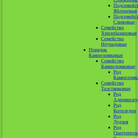
Подсемейс
Яблоневые
Подсемейс
Сливовые
Семейство
Хризобалановые
Семейство
Неурадовые
Порядок
Камнеломковые
Семейство
Камнеломковые
Род
Камнеломк
Семейство
Толстянковые
Род
Адромиску
Род
Котиледон
Род
Дудлея
Род
Граптопета