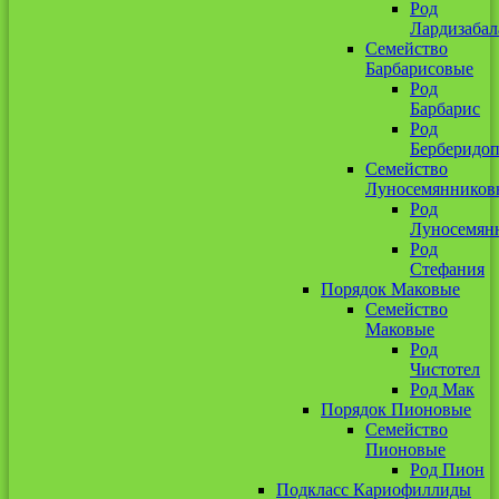
Род
Лардизабал
Семейство
Барбарисовые
Род
Барбарис
Род
Берберидоп
Семейство
Луносемянников
Род
Луносемян
Род
Стефания
Порядок Маковые
Семейство
Маковые
Род
Чистотел
Род Мак
Порядок Пионовые
Семейство
Пионовые
Род Пион
Подкласс Кариофиллиды