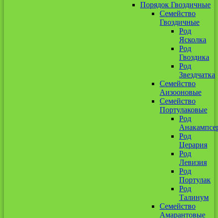
Порядок Гвоздичные
Семейство
Гвоздичные
Род
Ясколка
Род
Гвоздика
Род
Звездчатка
Семейство
Аизооновые
Семейство
Портулаковые
Род
Анакампсе
Род
Церария
Род
Левизия
Род
Портулак
Род
Талинум
Семейство
Амарантовые