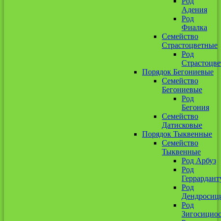
Род
Адения
Род
Фиалка
Семейство
Страстоцветные
Род
Страстоцве
Порядок Бегониевые
Семейство
Бегониевые
Род
Бегония
Семейство
Датисковые
Порядок Тыквенные
Семейство
Тыквенные
Род Арбуз
Род
Геррардант
Род
Дендросиц
Род
Зигосицио