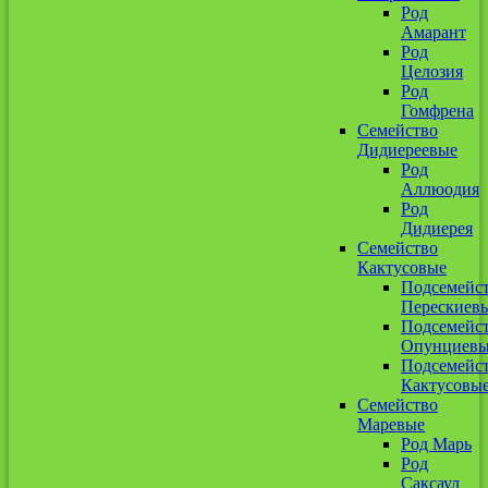
Род
Амарант
Род
Целозия
Род
Гомфрена
Семейство
Дидиереевые
Род
Аллюодия
Род
Дидиерея
Семейство
Кактусовые
Подсемейс
Перескиев
Подсемейс
Опунциев
Подсемейс
Кактусовы
Семейство
Маревые
Род Марь
Род
Саксаул