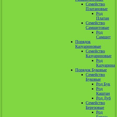
Семейство
Платановые
Род
Платан
Семейство
Самшитовые
Род
Самшит
Порядок
Казуариновые
Семейство
Казуариновые
Род
Казуарина
Порядок Буковые
Семейство
Буковые
Род Бук
Род
Каштан
Род Дуб
Семейство
Березовые
Род
Береза