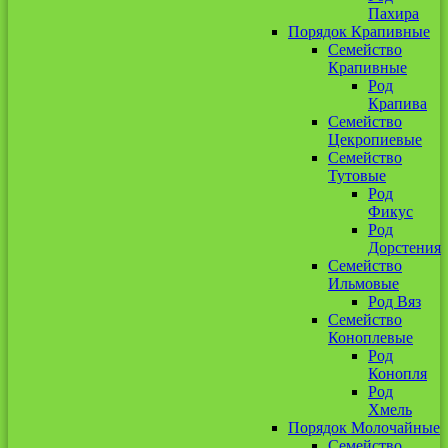
Пахира
Порядок Крапивные
Семейство
Крапивные
Род
Крапива
Семейство
Цекропиевые
Семейство
Тутовые
Род
Фикус
Род
Дорстения
Семейство
Ильмовые
Род Вяз
Семейство
Коноплевые
Род
Конопля
Род
Хмель
Порядок Молочайные
Семейство