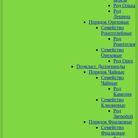
Род Ольха
Род
Лещина
Порядок Ореховые
Семейство
Роиптелейные
Род
Роиптелея
Семейство
Ореховые
Род Орех
Подкласс Дилленииды
Порядок Чайные
Семейство
Чайные
Род
Камелия
Семейство
Клюзиевые
Род
Зверобой
Порядок Фиалковые
Семейство
Фиалковые