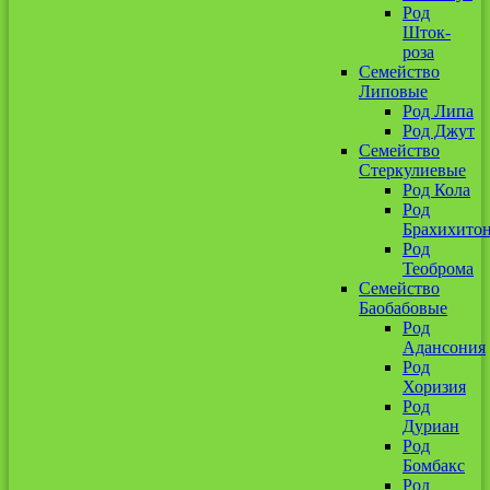
Род
Шток-
роза
Семейство
Липовые
Род Липа
Род Джут
Семейство
Стеркулиевые
Род Кола
Род
Брахихито
Род
Теоброма
Семейство
Баобабовые
Род
Адансония
Род
Хоризия
Род
Дуриан
Род
Бомбакс
Род