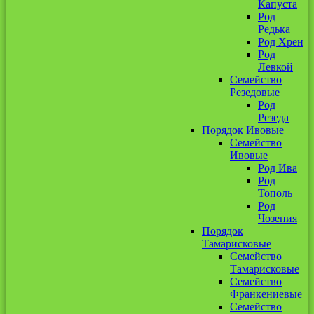
Капуста
Род
Редька
Род Хрен
Род
Левкой
Семейство
Резедовые
Род
Резеда
Порядок Ивовые
Семейство
Ивовые
Род Ива
Род
Тополь
Род
Чозения
Порядок
Тамарисковые
Семейство
Тамарисковые
Семейство
Франкениевые
Семейство