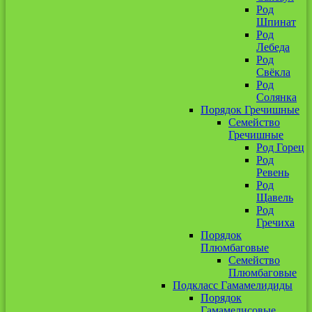
Род
Шпинат
Род
Лебеда
Род
Свёкла
Род
Солянка
Порядок Гречишные
Семейство
Гречишные
Род Горец
Род
Ревень
Род
Щавель
Род
Гречиха
Порядок
Плюмбаговые
Семейство
Плюмбаговые
Подкласс Гамамелидиды
Порядок
Гамамелисовые