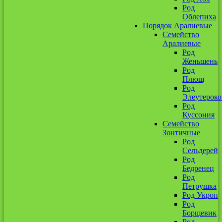
Род
Облепиха
Порядок Аралиевые
Семейство
Аралиевые
Род
Женьшень
Род
Плющ
Род
Элеутероко
Род
Куссония
Семейство
Зонтичные
Род
Сельдерей
Род
Бедренец
Род
Петрушка
Род Укроп
Род
Борщевик
Род