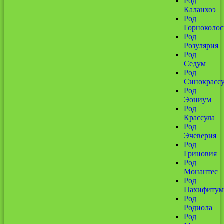
Род
Каланхоэ
Род
Горноколо
Род
Розулярия
Род
Седум
Род
Синокрассу
Род
Эониум
Род
Крассула
Род
Эчеверия
Род
Гриновия
Род
Монантес
Род
Пахифитум
Род
Родиола
Род