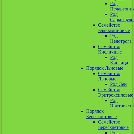
Род
Пеларгони
Род
Саркокауло
Семейство
Бальзаминовые
Род
Недотрога
Семейство
Кисличные
Род
Кислица
Порядок Льновые
Семейство
Льновые
Род Лён
Семейство
Эритроксиловые
Род
Эритрокси
Порядок
Бересклетовые
Семейство
Бересклетовые
Род