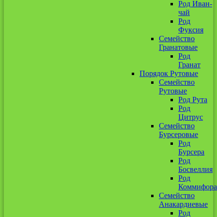
Род Иван-
чай
Род
Фуксия
Семейство
Гранатовые
Род
Гранат
Порядок Рутовые
Семейство
Рутовые
Род Рута
Род
Цитрус
Семейство
Бурсеровые
Род
Бурсера
Род
Босвеллия
Род
Коммифора
Семейство
Анакардиевые
Род