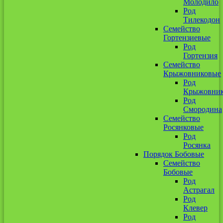
Молодило
Род
Тилекодон
Семейство
Гортензиевые
Род
Гортензия
Семейство
Крыжовниковые
Род
Крыжовни
Род
Смородина
Семейство
Росянковые
Род
Росянка
Порядок Бобовые
Семейство
Бобовые
Род
Астрагал
Род
Клевер
Род