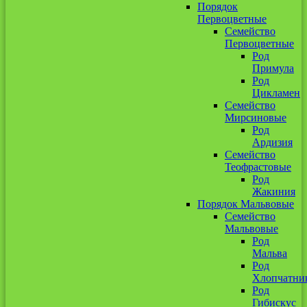
Порядок
Первоцветные
Семейство
Первоцветные
Род
Примула
Род
Цикламен
Семейство
Мирсиновые
Род
Ардизия
Семейство
Теофрастовые
Род
Жакиния
Порядок Мальвовые
Семейство
Мальвовые
Род
Мальва
Род
Хлопчатни
Род
Гибискус