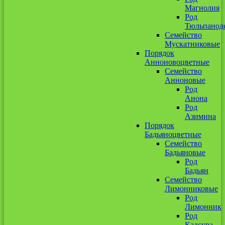
Магнолия
Род
Тюльпанод
Семейство
Мускатниковые
Порядок
Анноновоцветные
Семейство
Анноновые
Род
Анона
Род
Азимина
Порядок
Бадьяноцветные
Семейство
Бадьяновые
Род
Бадьян
Семейство
Лимонниковые
Род
Лимонник
Род
Кадсура