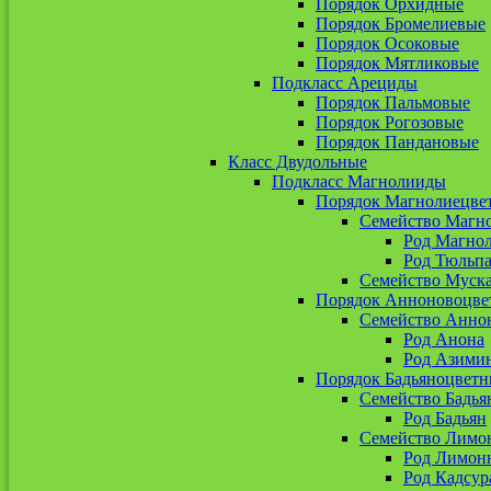
Порядок Орхидные
Порядок Бромелиевые
Порядок Осоковые
Порядок Мятликовые
Подкласс Арециды
Порядок Пальмовые
Порядок Рогозовые
Порядок Пандановые
Класс Двудольные
Подкласс Магнолииды
Порядок Магнолиецве
Семейство Магн
Род Магно
Род Тюльп
Семейство Муск
Порядок Анноновоцве
Семейство Анно
Род Анона
Род Азими
Порядок Бадьяноцветн
Семейство Бадья
Род Бадьян
Семейство Лимо
Род Лимон
Род Кадсур