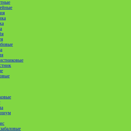
етные
ейные
ия
нка
ка
а
йя
ея
мбовые
а
ия
истниковые
стник
ые
совые
ковые
т
на
иниум
ис
забаловые