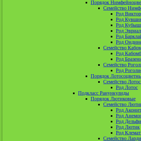
Порядок Нимфейноцв
Семейство Нимф
Род Виктор
Род Кувши
Род Кубыш
Род Эвриал
Род Баркла
Род Ондин
Семейство Кабо
Род Кабомб
Род Бразен
Семейство Рогол
Род Роголи
Порядок Лотосоцветн
Семейство Лото
Род Лотос
Подкласс Ранункулиды
Порядок Лютиковые
Семейство Люти
Род Акони
Род Анемо
Род Дельф
Род Лютик
Род Клемат
Семейство Ларди