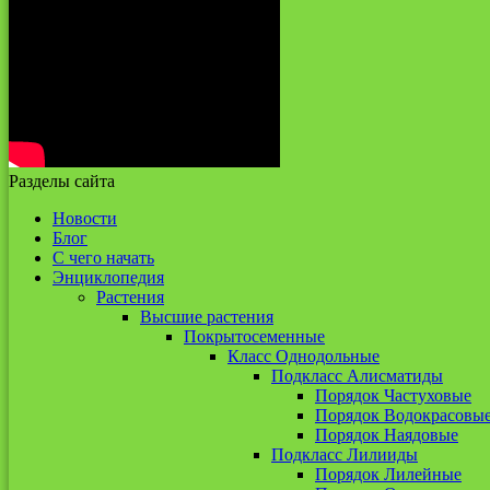
Разделы сайта
Новости
Блог
С чего начать
Энциклопедия
Растения
Высшие растения
Покрытосеменные
Класс Однодольные
Подкласс Алисматиды
Порядок Частуховые
Порядок Водокрасовы
Порядок Наядовые
Подкласс Лилииды
Порядок Лилейные