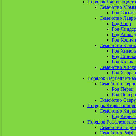
Порядок Лавровоцвет
Семейство Момм
Род Сассаф
Семейство Лавр
Род Лавр
Род Линдер
Род Авокад
Род Корич
Семейство Кали
Род Химон
Род Синока
Род Калика
Семейство Хлор
Род Хлоран
Порядок Перцецветны
Семейство Перц
Род Перец
Род Пепер
Семейство Савр
Порядок Кирказоноцв
Семейство Кирк
Род Кирказ
Порядок Раффлезиецв
Семейство Гидн
Семейство Рафф