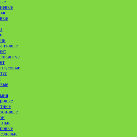
ные
иевые
рас
овые
а
о
ник
кантовые
ант
ликантус
нт
антусовые
тус
е
евые
омия
уровые
етные
азоновые
он
етные
оровые
лезиевые