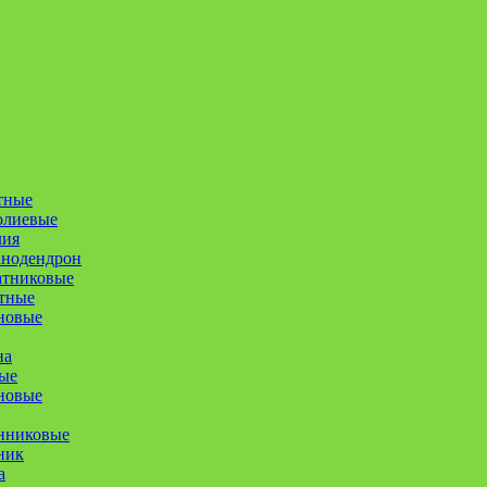
тные
олиевые
лия
анодендрон
атниковые
тные
новые
на
ые
новые
нниковые
ник
а