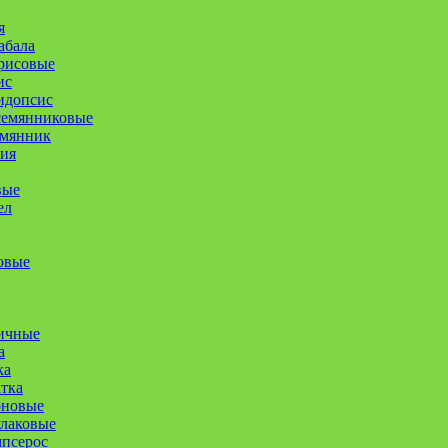
я
абала
рисовые
ис
идопсис
семянниковые
емянник
ия
вые
ел
овые
ичные
а
ка
атка
оновые
улаковые
псерос