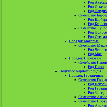
Род Акебия
Род Декене
Род Лардиз
Семейство Барба
Род Барбар
Род Бербер
Семейство Луно
Род Лунос
Род Стефан
Порядок Маковые
Семейство Мако
Род Чистот
Род Мак
Порядок Пионовые
Семейство Пион
Род Пион
Подкласс Кариофиллиды
Порядок Гвоздичные
Семейство Гвозд
Род Ясколк
Род Гвозди
Род Звездч
Семейство Аизо
Семейство Порт
Род Анакам