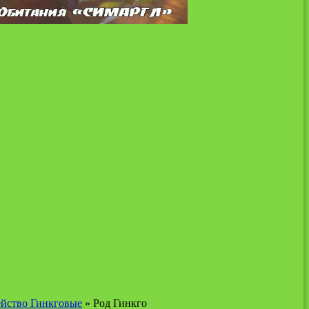
йство Гинкговые
» Род Гинкго