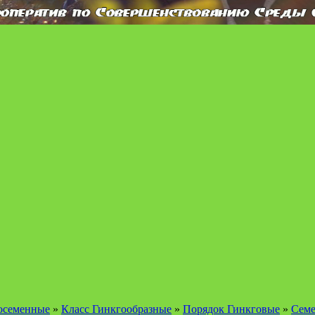
осеменные
»
Класс Гинкгообразные
»
Порядок Гинкговые
»
Семе