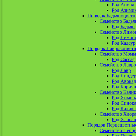
Род Анона
Род Азими
Порядок Бадьяноцветн
Семейство Бадья
Род Бадьян
Семейство Лимо
Род Лимон
Род Кадсур
Порядок Лавровоцвет
Семейство Момм
Род Сассаф
Семейство Лавр
Род Лавр
Род Линдер
Род Авокад
Род Корич
Семейство Кали
Род Химон
Род Синока
Род Калика
Семейство Хлор
Род Хлоран
Порядок Перцецветны
Семейство Перц
Род Перец