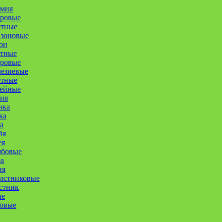
омия
уровые
етные
азоновые
он
етные
оровые
лезиевые
етные
ейные
ия
нка
ка
а
йя
ея
мбовые
а
ия
истниковые
стник
ые
совые