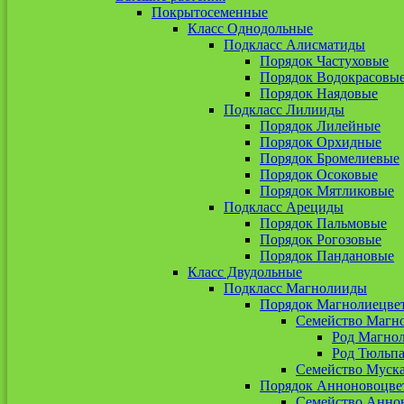
Покрытосеменные
Класс Однодольные
Подкласс Алисматиды
Порядок Частуховые
Порядок Водокрасовы
Порядок Наядовые
Подкласс Лилииды
Порядок Лилейные
Порядок Орхидные
Порядок Бромелиевые
Порядок Осоковые
Порядок Мятликовые
Подкласс Арециды
Порядок Пальмовые
Порядок Рогозовые
Порядок Пандановые
Класс Двудольные
Подкласс Магнолииды
Порядок Магнолиецве
Семейство Магн
Род Магно
Род Тюльп
Семейство Муск
Порядок Анноновоцве
Семейство Анно