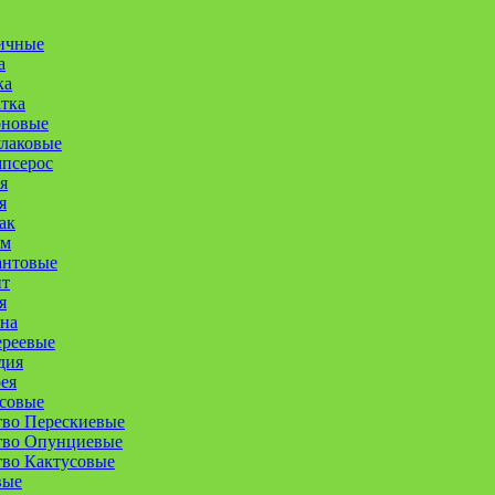
ичные
а
ка
атка
оновые
улаковые
псерос
я
я
ак
ум
антовые
нт
я
на
ереевые
дия
ея
совые
тво Перескиевые
тво Опунциевые
во Кактусовые
вые