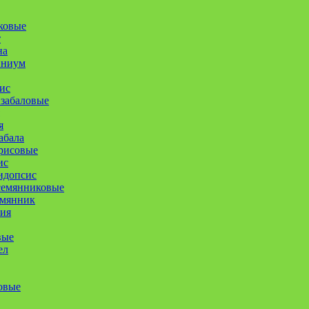
ковые
т
на
иниум
ис
забаловые
я
абала
рисовые
ис
идопсис
семянниковые
емянник
ия
вые
ел
овые