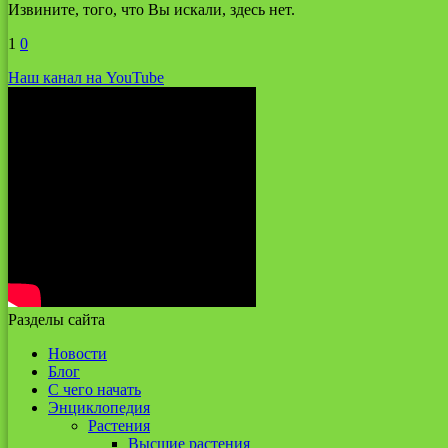
Извините, того, что Вы искали, здесь нет.
1
0
Наш канал на YouTube
Разделы сайта
Новости
Блог
С чего начать
Энциклопедия
Растения
Высшие растения