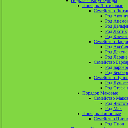
Подкласс Ранункулиды
Порядок Лютиковые
Семейство Люти
Род Акони
Род Анемо
Род Дельф
Род Лютик
Род Клемат
Семейство Ларди
Род Акебия
Род Декене
Род Лардиз
Семейство Барба
Род Барбар
Род Бербер
Семейство Луно
Род Лунос
Род Стефан
Порядок Маковые
Семейство Мако
Род Чистот
Род Мак
Порядок Пионовые
Семейство Пион
Род Пион