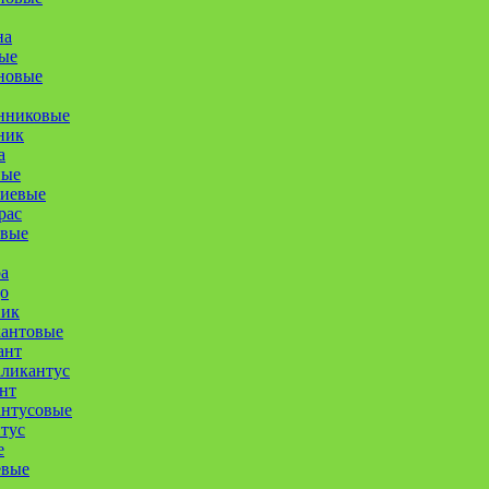
на
ые
новые
нниковые
ник
а
ные
иевые
рас
овые
а
о
ник
кантовые
ант
ликантус
нт
антусовые
тус
е
евые