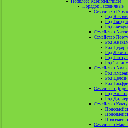
Подкласс Кариофиллиды
Порядок Гвоздичные
Семейство Гвозд
Род Ясколк
Род Гвозди
Род Звездч
Семейство Аизо
Семейство Порт
Род Анакам
Род Церари
Род Левизи
Род Портул
Род Талин
Семейство Амар
Род Амара
Род Целози
Род Гомфре
Семейство Диди
Род Аллюо
Род Дидиер
Семейство Какту
Подсемейс
Подсемейс
Подсемейст
Семейство Маре