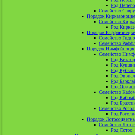
Род Пепер
Семейство Савр
Порядок Кирказоноцв
Семейство Кирк
Род Кирказ
Порядок Раффлезиецв
Семейство Гидн
Семейство Рафф
Порядок Нимфейноцв
Семейство Нимф
Род Виктор
Род Кувши
Род Кубыш
Род Эвриал
Род Баркла
Род Ондин
Семейство Кабо
Род Кабомб
Род Бразен
Семейство Рогол
Род Роголи
Порядок Лотосоцветн
Семейство Лото
Род Лотос