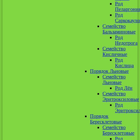
Род
Пеларгони
Род
Саркокауло
Семейство
Бальзаминовые
Род
Недотрога
Семейство
Кисличные
Род
Кислица
Порядок Льновые
Семейство
Льновые
Род Лён
Семейство
Эритроксиловые
Род
Эритрокси
Порядок
Бересклетовые
Семейство
Бересклетовые
Род