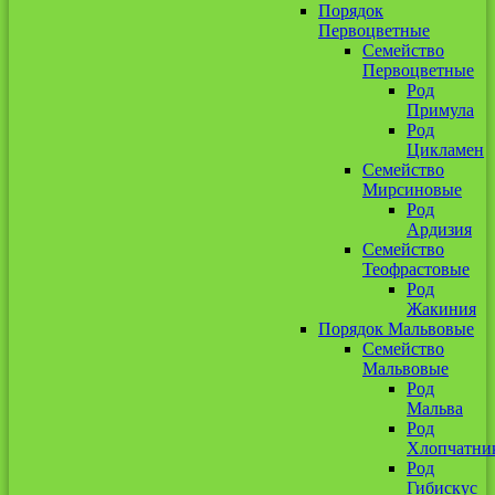
Порядок
Первоцветные
Семейство
Первоцветные
Род
Примула
Род
Цикламен
Семейство
Мирсиновые
Род
Ардизия
Семейство
Теофрастовые
Род
Жакиния
Порядок Мальвовые
Семейство
Мальвовые
Род
Мальва
Род
Хлопчатни
Род
Гибискус