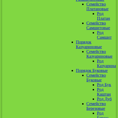
Семейство
Платановые
Род
Платан
Семейство
Самшитовые
Род
Самшит
Порядок
Казуариновые
Семейство
Казуариновые
Род
Казуарина
Порядок Буковые
Семейство
Буковые
Род Бук
Род
Каштан
Род Дуб
Семейство
Березовые
Род
Береза