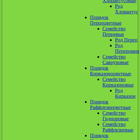
Хлорантусовые
Род
Хлорантус
Порядок
Перцецветные
Семейство
Перцевые
Род Перец
Род
Пеперомия
Семейство
Савруровые
Порядок
Кирказоноцветные
Семейство
Кирказоновые
Род
Кирказон
Порядок
Раффлезиецветные
Семейство
Гидноровые
Семейство
Раффлезиевые
Порядок