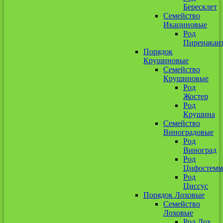
Бересклет
Семейство
Икациновые
Род
Пиренакан
Порядок
Крушиновые
Семейство
Крушиновые
Род
Жостер
Род
Крушина
Семейство
Виноградовые
Род
Виноград
Род
Цифостемм
Род
Циссус
Порядок Лоховые
Семейство
Лоховые
Род Лох