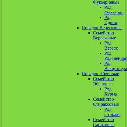
Фукьериевые
Род
Фукьерия
Род
Идрия
Порядок Вересковые
Семейство
Вересковые
Род
Вереск
Род
Рододендр
Род
Вакциниум
Порядок Эбеновые
Семейство
Эбеновые
Род
Хурма
Семейство
Стираксовые
Род
Стиракс
Семейство
Сапотовые