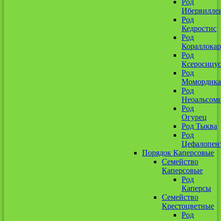
Род
Ибервилле
Род
Кедростис
Род
Кораллокар
Род
Ксеросицу
Род
Момордика
Род
Неоальсом
Род
Огурец
Род Тыква
Род
Цефалопен
Порядок Каперсовые
Семейство
Каперсовые
Род
Каперсы
Семейство
Крестоцветные
Род