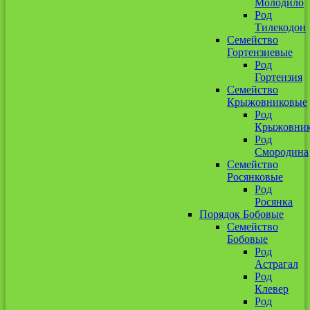
Молодило
Род
Тилекодон
Семейство
Гортензиевые
Род
Гортензия
Семейство
Крыжовниковые
Род
Крыжовни
Род
Смородина
Семейство
Росянковые
Род
Росянка
Порядок Бобовые
Семейство
Бобовые
Род
Астрагал
Род
Клевер
Род