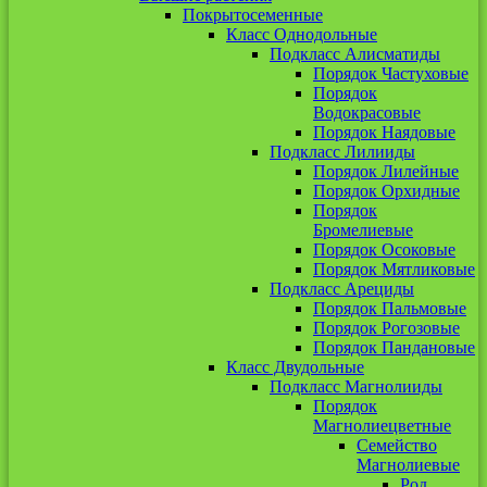
Покрытосеменные
Класс Однодольные
Подкласс Алисматиды
Порядок Частуховые
Порядок
Водокрасовые
Порядок Наядовые
Подкласс Лилииды
Порядок Лилейные
Порядок Орхидные
Порядок
Бромелиевые
Порядок Осоковые
Порядок Мятликовые
Подкласс Арециды
Порядок Пальмовые
Порядок Рогозовые
Порядок Пандановые
Класс Двудольные
Подкласс Магнолииды
Порядок
Магнолиецветные
Семейство
Магнолиевые
Род