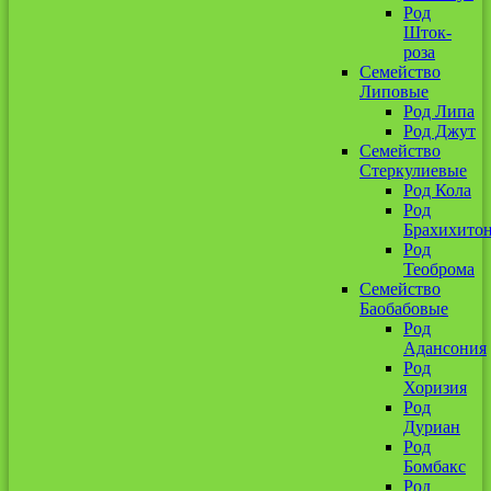
Род
Шток-
роза
Семейство
Липовые
Род Липа
Род Джут
Семейство
Стеркулиевые
Род Кола
Род
Брахихито
Род
Теоброма
Семейство
Баобабовые
Род
Адансония
Род
Хоризия
Род
Дуриан
Род
Бомбакс
Род