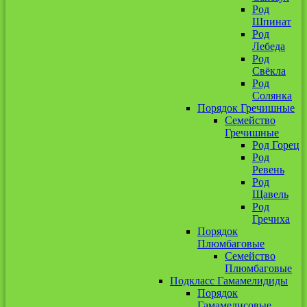
Род
Шпинат
Род
Лебеда
Род
Свёкла
Род
Солянка
Порядок Гречишные
Семейство
Гречишные
Род Горец
Род
Ревень
Род
Щавель
Род
Гречиха
Порядок
Плюмбаговые
Семейство
Плюмбаговые
Подкласс Гамамелидиды
Порядок
Гамамелисовые