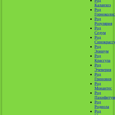
Род
Каланхоэ
Род
Горноколо
Род
Розулярия
Род
Седум
Род
Синокрассу
Род
Эониум
Род
Крассула
Род
Эчеверия
Род
Гриновия
Род
Монантес
Род
Пахифитум
Род
Родиола
Род