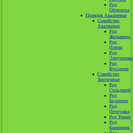
Род
Облепиха
Порядок Аралиевые
Семейство
Аралиевые
Род
Женьшень
Род
Плющ
Род
Элеутероко
Род
Куссония
Семейство
Зонтичные
Род
Сельдерей
Род
Бедренец
Род
Петрушка
Род Укроп
Род
Борщевик
Род