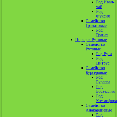
Род Иван-
чай
Род
Фуксия
Семейство
Гранатовые
Род
Гранат
Порядок Рутовые
Семейство
Рутовые
Род Рута
Род
Цитрус
Семейство
Бурсеровые
Род
Бурсера
Род
Босвеллия
Род
Коммифора
Семейство
Анакардиевые
Род