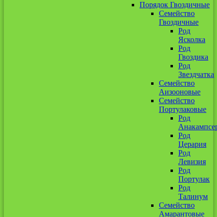
Порядок Гвоздичные
Семейство
Гвоздичные
Род
Ясколка
Род
Гвоздика
Род
Звездчатка
Семейство
Аизооновые
Семейство
Портулаковые
Род
Анакампсе
Род
Церария
Род
Левизия
Род
Портулак
Род
Талинум
Семейство
Амарантовые