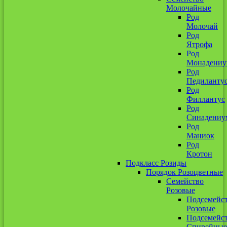
Молочайные
Род
Молочай
Род
Ятрофа
Род
Монадени
Род
Педиланту
Род
Филлантус
Род
Синадениу
Род
Маниок
Род
Кротон
Подкласс Розиды
Порядок Розоцветные
Семейство
Розовые
Подсемейс
Розовые
Подсемейс
Спирейные