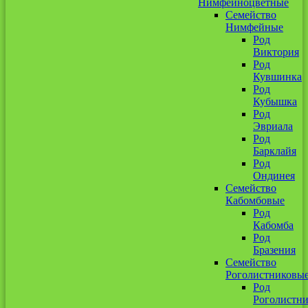
Нимфейноцветные
Семейство
Нимфейные
Род
Виктория
Род
Кувшинка
Род
Кубышка
Род
Эвриала
Род
Барклайя
Род
Ондинея
Семейство
Кабомбовые
Род
Кабомба
Род
Бразения
Семейство
Роголистниковы
Род
Роголистн