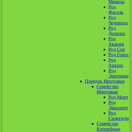
Мимоза
Род
Фасоль
Род
Чечевица
Род
Долихос
Род
Акация
Род Соя
Род Горох
Род
Арахис
Род
Эритрина
Порядок Миртовые
Семейство
Миртовые
Род Мирт
Род
Эвкалипт
Род
Сизигиум
Семейство
Кипрейные