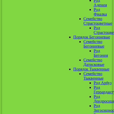
Род
Адения
Род
Фиалка
Семейство
Страстоцветные
Род
Страстоцве
Порядок Бегониевые
Семейство
Бегониевые
Род
Бегония
Семейство
Датисковые
Порядок Тыквенные
Семейство
Тыквенные
Род Арбуз
Род
Геррардант
Род
Дендросиц
Род
Зигосицио