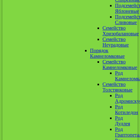
Подсемейс
Яблоневые
Подсемейс
Сливовые
Семейство
Хризобалановые
Семейство
Неурадовые
Порядок
Камнеломковые
Семейство
Камнеломковые
Род
Камнеломк
Семейство
Толстянковые
Род
Адромиску
Род
Котиледон
Род
Дудлея
Род
Граптопета