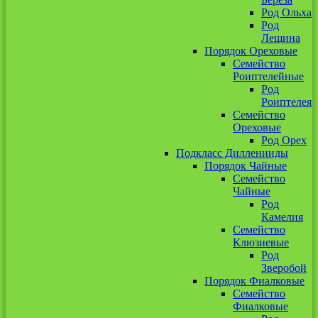
Род Ольха
Род
Лещина
Порядок Ореховые
Семейство
Роиптелейные
Род
Роиптелея
Семейство
Ореховые
Род Орех
Подкласс Дилленииды
Порядок Чайные
Семейство
Чайные
Род
Камелия
Семейство
Клюзиевые
Род
Зверобой
Порядок Фиалковые
Семейство
Фиалковые