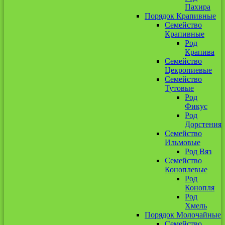
Пахира
Порядок Крапивные
Семейство
Крапивные
Род
Крапива
Семейство
Цекропиевые
Семейство
Тутовые
Род
Фикус
Род
Дорстения
Семейство
Ильмовые
Род Вяз
Семейство
Коноплевые
Род
Конопля
Род
Хмель
Порядок Молочайные
Семейство