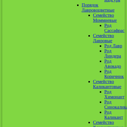
Порядок
Лавровоцветные
Семейство
Моммиевые
Род
Сассафрас
Семейство
Лавровые
Род Лавр
Род
Линдера
Род
Авокадо
Род
Коричник
Семейство
Каликантовые
Род
Химонант
Род
Синокалик
Род
Каликант
Семейство