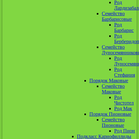
Род
Лардизабал
Семейство
Барбарисовые
Род
Барбарис
Род
Берберидоп
Семейство
Луносемянников
Род
Луносемян
Род
Стефания
Порядок Маковые
Семейство
Маковые
Род
Чистотел
Род Мак
Порядок Пионовые
Семейство
Пионовые
Род Пион
Подкласс Кариофиллиды