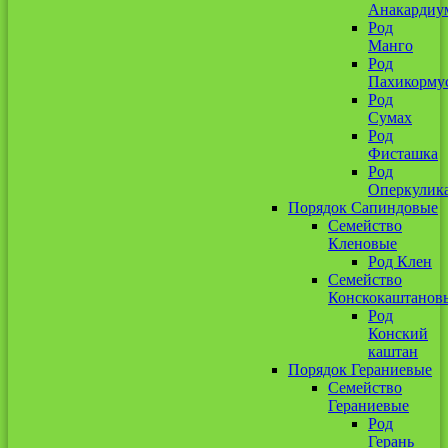
Анакардиу
Род
Манго
Род
Пахикорму
Род
Сумах
Род
Фисташка
Род
Оперкулик
Порядок Сапиндовые
Семейство
Кленовые
Род Клен
Семейство
Конскокаштанов
Род
Конский
каштан
Порядок Гераниевые
Семейство
Гераниевые
Род
Герань