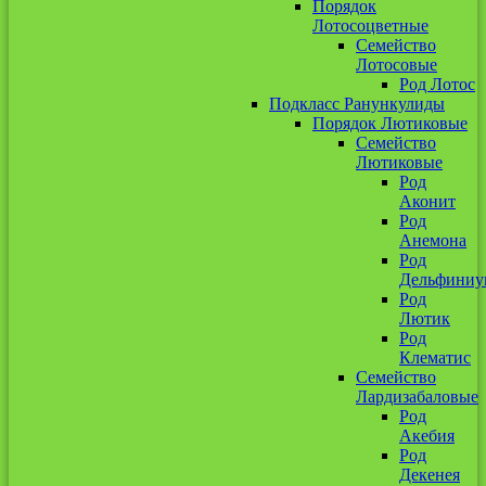
Порядок
Лотосоцветные
Семейство
Лотосовые
Род Лотос
Подкласс Ранункулиды
Порядок Лютиковые
Семейство
Лютиковые
Род
Аконит
Род
Анемона
Род
Дельфиниу
Род
Лютик
Род
Клематис
Семейство
Лардизабаловые
Род
Акебия
Род
Декенея