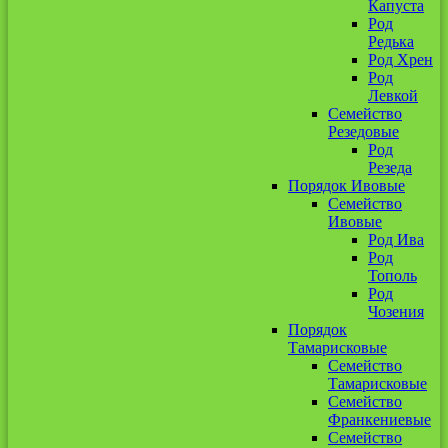
Капуста
Род
Редька
Род Хрен
Род
Левкой
Семейство
Резедовые
Род
Резеда
Порядок Ивовые
Семейство
Ивовые
Род Ива
Род
Тополь
Род
Чозения
Порядок
Тамарисковые
Семейство
Тамарисковые
Семейство
Франкениевые
Семейство