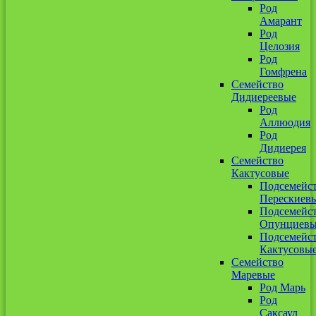
Род
Амарант
Род
Целозия
Род
Гомфрена
Семейство
Дидиереевые
Род
Аллюодия
Род
Дидиерея
Семейство
Кактусовые
Подсемейс
Перескиев
Подсемейс
Опунциев
Подсемейс
Кактусовы
Семейство
Маревые
Род Марь
Род
Саксаул