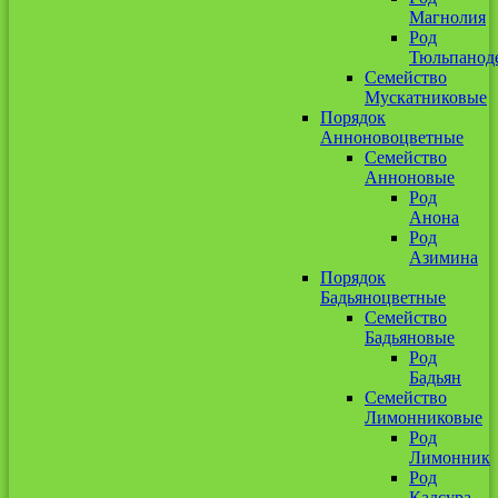
Магнолия
Род
Тюльпанод
Семейство
Мускатниковые
Порядок
Анноновоцветные
Семейство
Анноновые
Род
Анона
Род
Азимина
Порядок
Бадьяноцветные
Семейство
Бадьяновые
Род
Бадьян
Семейство
Лимонниковые
Род
Лимонник
Род
Кадсура