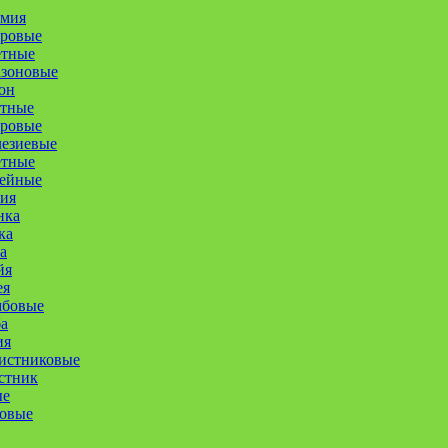
омия
уровые
етные
азоновые
он
етные
оровые
лезиевые
етные
ейные
ия
нка
ка
а
йя
ея
мбовые
а
ия
истниковые
стник
ые
совые