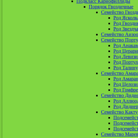
Подкласс Кариофиллиды
Порядок Гвоздичные
Семейство Гвозд
Род Ясколк
Род Гвозди
Род Звездч
Семейство Аизо
Семейство Порт
Род Анакам
Род Церари
Род Левизи
Род Портул
Род Талин
Семейство Амар
Род Амара
Род Целози
Род Гомфре
Семейство Диди
Род Аллюо
Род Дидиер
Семейство Какту
Подсемейс
Подсемейс
Подсемейст
Семейство Маре