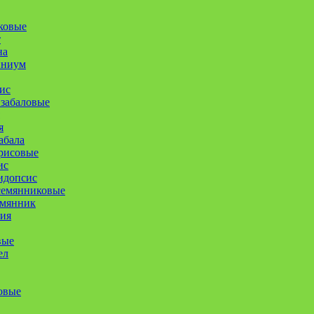
ковые
т
на
иниум
ис
забаловые
я
абала
рисовые
ис
идопсис
семянниковые
емянник
ия
вые
ел
овые