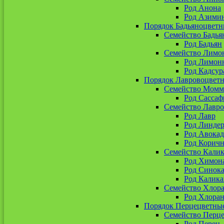
Род Анона
Род Азими
Порядок Бадьяноцветн
Семейство Бадья
Род Бадьян
Семейство Лимо
Род Лимон
Род Кадсур
Порядок Лавровоцвет
Семейство Момм
Род Сассаф
Семейство Лавр
Род Лавр
Род Линдер
Род Авокад
Род Корич
Семейство Кали
Род Химон
Род Синока
Род Калика
Семейство Хлор
Род Хлоран
Порядок Перцецветны
Семейство Перц
Род Перец