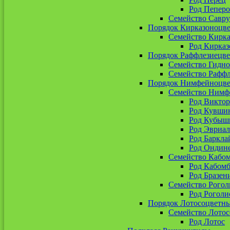
Род Пепер
Семейство Савр
Порядок Кирказоноцв
Семейство Кирк
Род Кирказ
Порядок Раффлезиецв
Семейство Гидн
Семейство Рафф
Порядок Нимфейноцв
Семейство Нимф
Род Виктор
Род Кувши
Род Кубыш
Род Эвриал
Род Баркла
Род Ондин
Семейство Кабо
Род Кабомб
Род Бразен
Семейство Рогол
Род Роголи
Порядок Лотосоцветн
Семейство Лото
Род Лотос