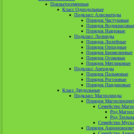
Покрытосеменные
Класс Однодольные
Подкласс Алисматиды
Порядок Частуховые
Порядок Водокрасовы
Порядок Наядовые
Подкласс Лилииды
Порядок Лилейные
Порядок Орхидные
Порядок Бромелиевые
Порядок Осоковые
Порядок Мятликовые
Подкласс Арециды
Порядок Пальмовые
Порядок Рогозовые
Порядок Пандановые
Класс Двудольные
Подкласс Магнолииды
Порядок Магнолиецве
Семейство Магн
Род Магно
Род Тюльп
Семейство Муск
Порядок Анноновоцве
Семейство Анно