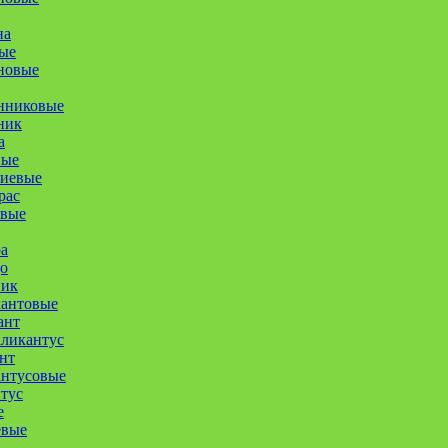
на
ые
новые
нниковые
ник
а
ные
иевые
рас
овые
а
о
ник
кантовые
ант
ликантус
нт
антусовые
тус
е
евые