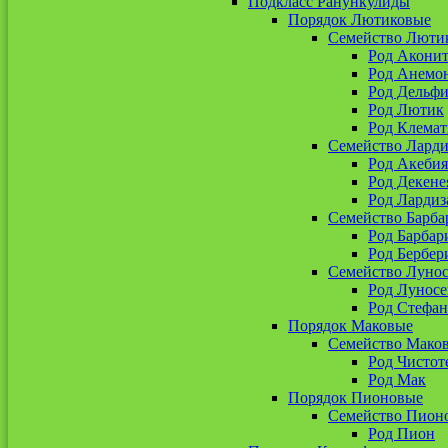
Подкласс Ранункулиды
Порядок Лютиковые
Семейство Люти
Род Акони
Род Анемо
Род Дельф
Род Лютик
Род Клемат
Семейство Ларди
Род Акебия
Род Декене
Род Лардиз
Семейство Барба
Род Барбар
Род Бербер
Семейство Луно
Род Лунос
Род Стефан
Порядок Маковые
Семейство Мако
Род Чистот
Род Мак
Порядок Пионовые
Семейство Пион
Род Пион