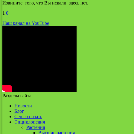
Извините, того, что Вы искали, здесь нет.
1
0
Наш канал на YouTube
Разделы сайта
Новости
Блог
С чего начать
Энциклопедия
Растения
Высшие растения