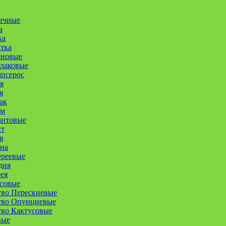
ичные
а
ка
атка
оновые
улаковые
псерос
я
я
ак
ум
антовые
нт
я
на
ереевые
дия
ея
совые
тво Перескиевые
тво Опунциевые
во Кактусовые
вые