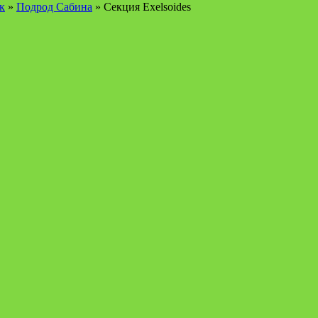
к
»
Подрод Сабина
» Секция Ехеlsoides