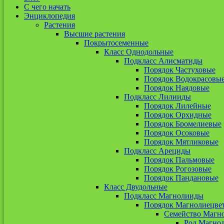
С чего начать
Энциклопедия
Растения
Высшие растения
Покрытосеменные
Класс Однодольные
Подкласс Алисматиды
Порядок Частуховые
Порядок Водокрасовы
Порядок Наядовые
Подкласс Лилииды
Порядок Лилейные
Порядок Орхидные
Порядок Бромелиевые
Порядок Осоковые
Порядок Мятликовые
Подкласс Арециды
Порядок Пальмовые
Порядок Рогозовые
Порядок Пандановые
Класс Двудольные
Подкласс Магнолииды
Порядок Магнолиецве
Семейство Магн
Род Магно