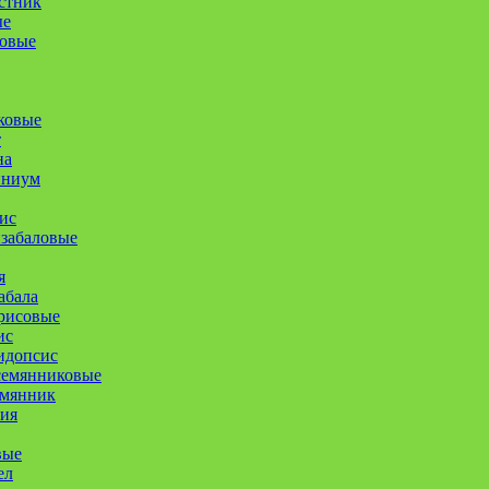
стник
ые
совые
ковые
т
на
иниум
ис
забаловые
я
абала
рисовые
ис
идопсис
семянниковые
емянник
ия
вые
ел