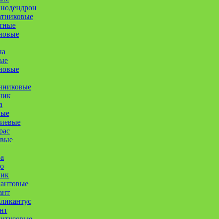
анодендрон
атниковые
тные
новые
на
ые
новые
нниковые
ник
а
ные
иевые
рас
овые
а
о
ник
кантовые
ант
ликантус
нт
антусовые