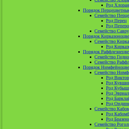
Род Хлоран
Порядок Перцецветны
Семейство Перц
Род Перец
Род Пепер
Семейство Савр
Порядок Кирказоноцв
Семейство Кирк
Род Кирказ
Порядок Раффлезиецв
Семейство Гидн
Семейство Рафф
Порядок Нимфейноцв
Семейство Нимф
Род Виктор
Род Кувши
Род Кубыш
Род Эвриал
Род Баркла
Род Ондин
Семейство Кабо
Род Кабомб
Род Бразен
Семейство Рогол