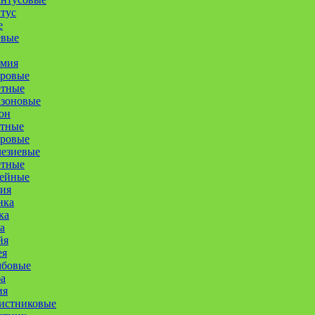
тус
е
евые
омия
уровые
етные
азоновые
он
етные
оровые
лезиевые
етные
ейные
ия
нка
ка
а
йя
ея
мбовые
а
ия
истниковые