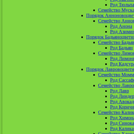
Род Тюльп
Семейство Муск
Порядок Анноновоцве
Семейство Анно
Род Анона
Род Азими
Порядок Бадьяноцветн
Семейство Бадья
Род Бадьян
Семейство Лимо
Род Лимон
Род Кадсур
Порядок Лавровоцвет
Семейство Момм
Род Сассаф
Семейство Лавр
Род Лавр
Род Линдер
Род Авокад
Род Корич
Семейство Кали
Род Химон
Род Синока
Род Калика
Семейство Хлор