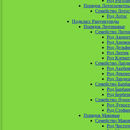
Род Роголи
Порядок Лотосоцветн
Семейство Лото
Род Лотос
Подкласс Ранункулиды
Порядок Лютиковые
Семейство Люти
Род Акони
Род Анемо
Род Дельф
Род Лютик
Род Клемат
Семейство Ларди
Род Акебия
Род Декене
Род Лардиз
Семейство Барба
Род Барбар
Род Бербер
Семейство Луно
Род Лунос
Род Стефан
Порядок Маковые
Семейство Мако
Род Чистот