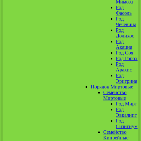
Мимоза
Род
Фасоль
Род
Чечевица
Род
Долихос
Род
Акация
Род Соя
Род Горох
Род
Арахис
Род
Эритрина
Порядок Миртовые
Семейство
Миртовые
Род Мирт
Род
Эвкалипт
Род
Сизигиум
Семейство
Кипрейные