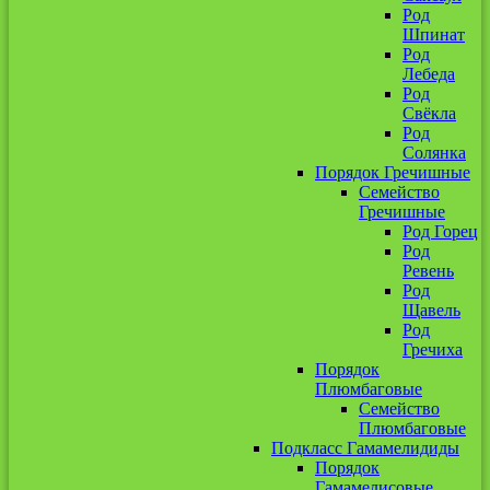
Род
Шпинат
Род
Лебеда
Род
Свёкла
Род
Солянка
Порядок Гречишные
Семейство
Гречишные
Род Горец
Род
Ревень
Род
Щавель
Род
Гречиха
Порядок
Плюмбаговые
Семейство
Плюмбаговые
Подкласс Гамамелидиды
Порядок
Гамамелисовые