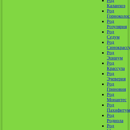
Род
Каланхоэ
Род
Горноколо
Род
Розулярия
Род
Седум
Род
Синокрассу
Род
Эониум
Род
Крассула
Род
Эчеверия
Род
Гриновия
Род
Монантес
Род
Пахифитум
Род
Родиола
Род