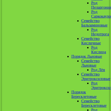
Род
Пеларгони
Род
Саркокауло
Семейство
Бальзаминовые
Род
Недотрога
Семейство
Кисличные
Род
Кислица
Порядок Льновые
Семейство
Льновые
Род Лён
Семейство
Эритроксиловые
Род
Эритрокси
Порядок
Бересклетовые
Семейство
Бересклетовые
Род