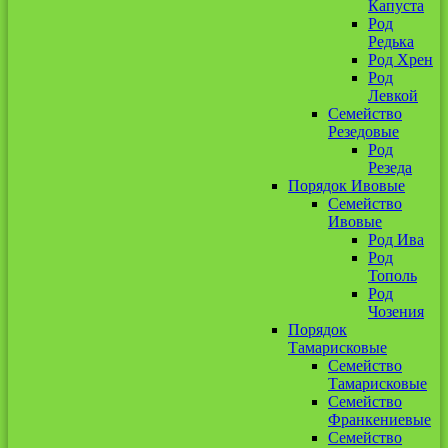
Капуста
Род
Редька
Род Хрен
Род
Левкой
Семейство
Резедовые
Род
Резеда
Порядок Ивовые
Семейство
Ивовые
Род Ива
Род
Тополь
Род
Чозения
Порядок
Тамарисковые
Семейство
Тамарисковые
Семейство
Франкениевые
Семейство