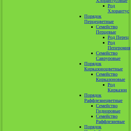
Хлорантусовые
Род
Хлорантус
Порядок
Перцецветные
Семейство
Перцевые
Род Перец
Род
Пеперомия
Семейство
Савруровые
Порядок
Кирказоноцветные
Семейство
Кирказоновые
Род
Кирказон
Порядок
Раффлезиецветные
Семейство
Гидноровые
Семейство
Раффлезиевые
Порядок