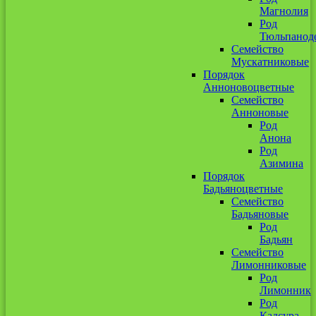
Магнолия
Род
Тюльпанод
Семейство
Мускатниковые
Порядок
Анноновоцветные
Семейство
Анноновые
Род
Анона
Род
Азимина
Порядок
Бадьяноцветные
Семейство
Бадьяновые
Род
Бадьян
Семейство
Лимонниковые
Род
Лимонник
Род
Кадсура