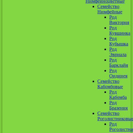
Нимфейноцветные
Семейство
Нимфейные
Род
Виктория
Род
Кувшинка
Род
Кубышка
Род
Эвриала
Род
Барклайя
Род
Ондинея
Семейство
Кабомбовые
Род
Кабомба
Род
Бразения
Семейство
Роголистниковы
Род
Роголистн