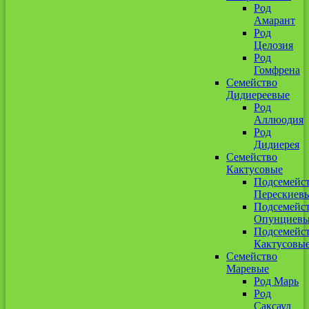
Род
Амарант
Род
Целозия
Род
Гомфрена
Семейство
Дидиереевые
Род
Аллюодия
Род
Дидиерея
Семейство
Кактусовые
Подсемейс
Перескиев
Подсемейс
Опунциев
Подсемейс
Кактусовы
Семейство
Маревые
Род Марь
Род
Саксаул