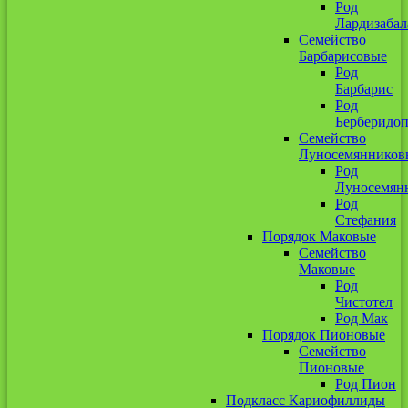
Род
Лардизабал
Семейство
Барбарисовые
Род
Барбарис
Род
Берберидоп
Семейство
Луносемянников
Род
Луносемян
Род
Стефания
Порядок Маковые
Семейство
Маковые
Род
Чистотел
Род Мак
Порядок Пионовые
Семейство
Пионовые
Род Пион
Подкласс Кариофиллиды