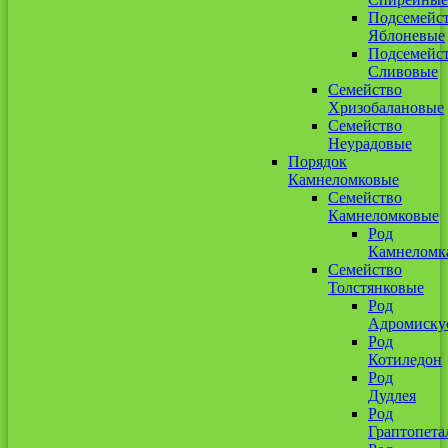
Подсемейс
Яблоневые
Подсемейс
Сливовые
Семейство
Хризобалановые
Семейство
Неурадовые
Порядок
Камнеломковые
Семейство
Камнеломковые
Род
Камнеломк
Семейство
Толстянковые
Род
Адромиску
Род
Котиледон
Род
Дудлея
Род
Граптопета