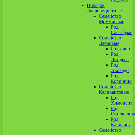
Порядок
Лавровоцветные
Семейство
Моммиевые
Род
Сассафрас
Семейство
Лавровые
Род Лавр
Род
Линдера
Род
Авокадо
Род
Коричник
Семейство
Каликантовые
Род
Химонант
Род
Синокалик
Род
Каликант
Семейство