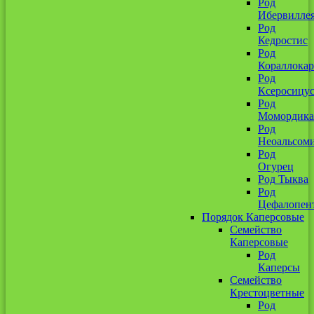
Род
Ибервилле
Род
Кедростис
Род
Кораллокар
Род
Ксеросицу
Род
Момордика
Род
Неоальсом
Род
Огурец
Род Тыква
Род
Цефалопен
Порядок Каперсовые
Семейство
Каперсовые
Род
Каперсы
Семейство
Крестоцветные
Род