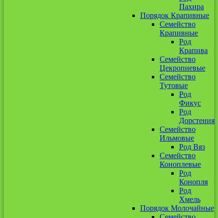
Пахира
Порядок Крапивные
Семейство
Крапивные
Род
Крапива
Семейство
Цекропиевые
Семейство
Тутовые
Род
Фикус
Род
Дорстения
Семейство
Ильмовые
Род Вяз
Семейство
Коноплевые
Род
Конопля
Род
Хмель
Порядок Молочайные
Семейство