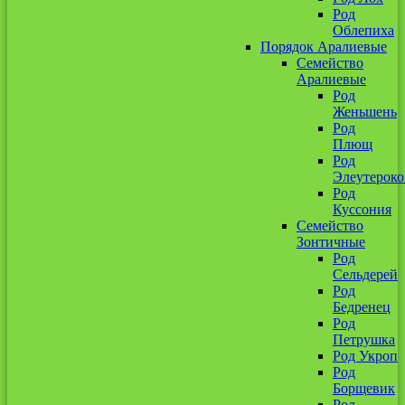
Род
Облепиха
Порядок Аралиевые
Семейство
Аралиевые
Род
Женьшень
Род
Плющ
Род
Элеутероко
Род
Куссония
Семейство
Зонтичные
Род
Сельдерей
Род
Бедренец
Род
Петрушка
Род Укроп
Род
Борщевик
Род