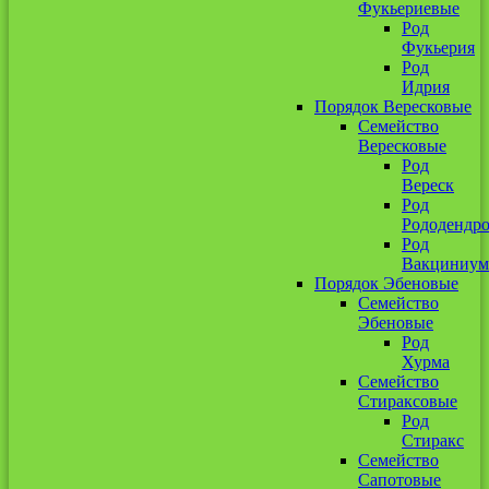
Фукьериевые
Род
Фукьерия
Род
Идрия
Порядок Вересковые
Семейство
Вересковые
Род
Вереск
Род
Рододендр
Род
Вакциниум
Порядок Эбеновые
Семейство
Эбеновые
Род
Хурма
Семейство
Стираксовые
Род
Стиракс
Семейство
Сапотовые