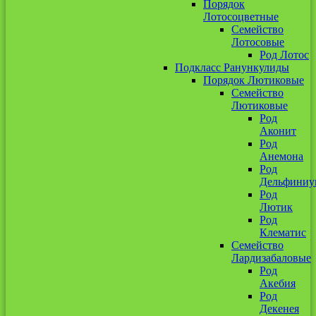
Порядок
Лотосоцветные
Семейство
Лотосовые
Род Лотос
Подкласс Ранункулиды
Порядок Лютиковые
Семейство
Лютиковые
Род
Аконит
Род
Анемона
Род
Дельфиниу
Род
Лютик
Род
Клематис
Семейство
Лардизабаловые
Род
Акебия
Род
Декенея