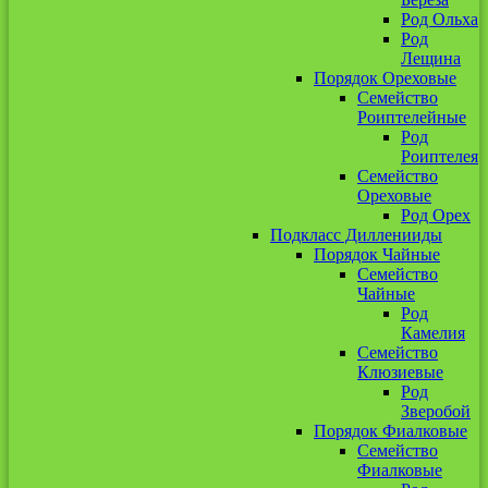
Род Ольха
Род
Лещина
Порядок Ореховые
Семейство
Роиптелейные
Род
Роиптелея
Семейство
Ореховые
Род Орех
Подкласс Дилленииды
Порядок Чайные
Семейство
Чайные
Род
Камелия
Семейство
Клюзиевые
Род
Зверобой
Порядок Фиалковые
Семейство
Фиалковые