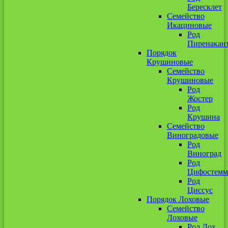
Бересклет
Семейство
Икациновые
Род
Пиренакан
Порядок
Крушиновые
Семейство
Крушиновые
Род
Жостер
Род
Крушина
Семейство
Виноградовые
Род
Виноград
Род
Цифостемм
Род
Циссус
Порядок Лоховые
Семейство
Лоховые
Род Лох