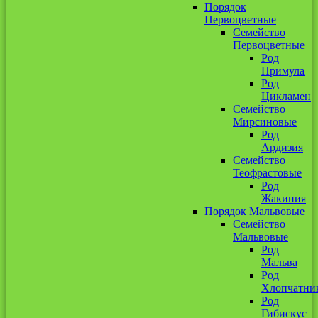
Порядок
Первоцветные
Семейство
Первоцветные
Род
Примула
Род
Цикламен
Семейство
Мирсиновые
Род
Ардизия
Семейство
Теофрастовые
Род
Жакиния
Порядок Мальвовые
Семейство
Мальвовые
Род
Мальва
Род
Хлопчатни
Род
Гибискус