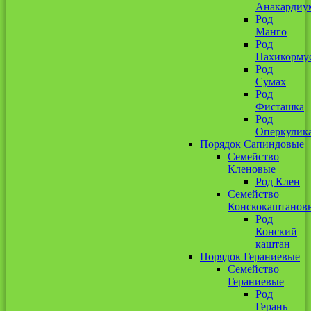
Анакардиу
Род
Манго
Род
Пахикорму
Род
Сумах
Род
Фисташка
Род
Оперкулик
Порядок Сапиндовые
Семейство
Кленовые
Род Клен
Семейство
Конскокаштанов
Род
Конский
каштан
Порядок Гераниевые
Семейство
Гераниевые
Род
Герань