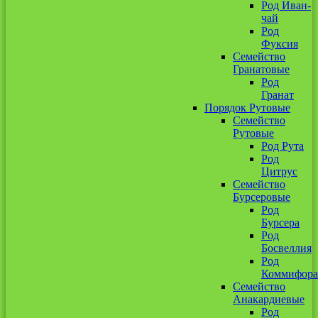
Род Иван-
чай
Род
Фуксия
Семейство
Гранатовые
Род
Гранат
Порядок Рутовые
Семейство
Рутовые
Род Рута
Род
Цитрус
Семейство
Бурсеровые
Род
Бурсера
Род
Босвеллия
Род
Коммифора
Семейство
Анакардиевые
Род