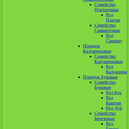
Семейство
Платановые
Род
Платан
Семейство
Самшитовые
Род
Самшит
Порядок
Казуариновые
Семейство
Казуариновые
Род
Казуарина
Порядок Буковые
Семейство
Буковые
Род Бук
Род
Каштан
Род Дуб
Семейство
Березовые
Род
Береза