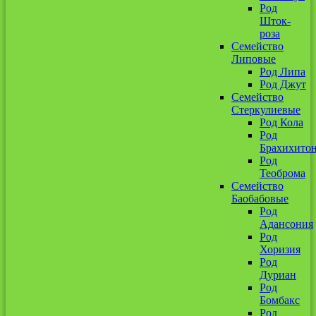
Род
Шток-
роза
Семейство
Липовые
Род Липа
Род Джут
Семейство
Стеркулиевые
Род Кола
Род
Брахихито
Род
Теоброма
Семейство
Баобабовые
Род
Адансония
Род
Хоризия
Род
Дуриан
Род
Бомбакс
Род