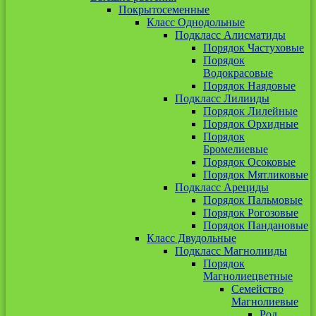
Покрытосеменные
Класс Однодольные
Подкласс Алисматиды
Порядок Частуховые
Порядок
Водокрасовые
Порядок Наядовые
Подкласс Лилииды
Порядок Лилейные
Порядок Орхидные
Порядок
Бромелиевые
Порядок Осоковые
Порядок Мятликовые
Подкласс Арециды
Порядок Пальмовые
Порядок Рогозовые
Порядок Пандановые
Класс Двудольные
Подкласс Магнолииды
Порядок
Магнолиецветные
Семейство
Магнолиевые
Род