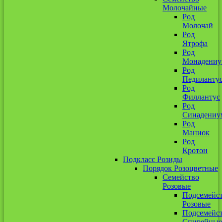
Молочайные
Род
Молочай
Род
Ятрофа
Род
Монадени
Род
Педиланту
Род
Филлантус
Род
Синадениу
Род
Маниок
Род
Кротон
Подкласс Розиды
Порядок Розоцветные
Семейство
Розовые
Подсемейс
Розовые
Подсемейс
Спирейные