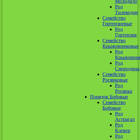
Молодило
Род
Тилекодон
Семейство
Гортензиевые
Род
Гортензия
Семейство
Крыжовниковые
Род
Крыжовни
Род
Смородина
Семейство
Росянковые
Род
Росянка
Порядок Бобовые
Семейство
Бобовые
Род
Астрагал
Род
Клевер
Род