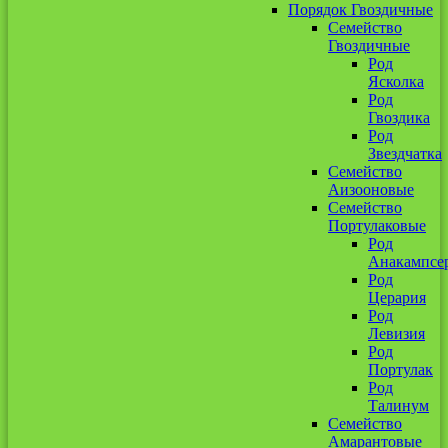
Порядок Гвоздичные
Семейство
Гвоздичные
Род
Ясколка
Род
Гвоздика
Род
Звездчатка
Семейство
Аизооновые
Семейство
Портулаковые
Род
Анакампсе
Род
Церария
Род
Левизия
Род
Портулак
Род
Талинум
Семейство
Амарантовые