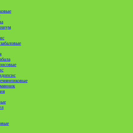
ковые
т
на
иниум
ис
забаловые
я
абала
рисовые
ис
идопсис
семянниковые
емянник
ия
вые
ел
овые