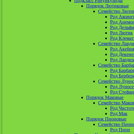
Подкласс Ранункулиды
Порядок Лютиковые
Семейство Люти
Род Акони
Род Анемо
Род Дельф
Род Лютик
Род Клемат
Семейство Ларди
Род Акебия
Род Декене
Род Лардиз
Семейство Барба
Род Барбар
Род Бербер
Семейство Луно
Род Лунос
Род Стефан
Порядок Маковые
Семейство Мако
Род Чистот
Род Мак
Порядок Пионовые
Семейство Пион
Род Пион