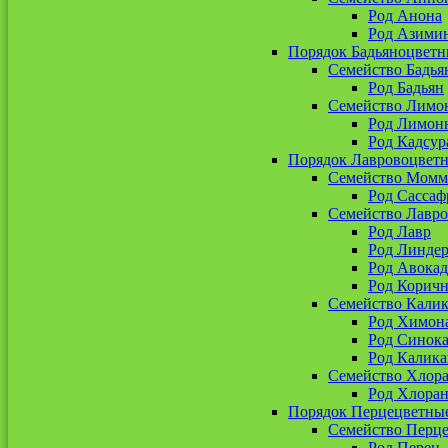
Род Анона
Род Азими
Порядок Бадьяноцветн
Семейство Бадья
Род Бадьян
Семейство Лимо
Род Лимон
Род Кадсур
Порядок Лавровоцвет
Семейство Момм
Род Сассаф
Семейство Лавр
Род Лавр
Род Линдер
Род Авокад
Род Корич
Семейство Кали
Род Химон
Род Синока
Род Калика
Семейство Хлор
Род Хлоран
Порядок Перцецветны
Семейство Перц
Род Перец