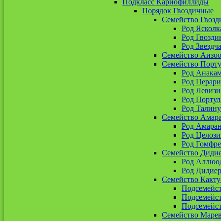
Подкласс Кариофиллиды
Порядок Гвоздичные
Семейство Гвозд
Род Ясколк
Род Гвозди
Род Звездч
Семейство Аизо
Семейство Порт
Род Анакам
Род Церари
Род Левизи
Род Портул
Род Талин
Семейство Амар
Род Амара
Род Целози
Род Гомфре
Семейство Диди
Род Аллюо
Род Дидиер
Семейство Какту
Подсемейс
Подсемейс
Подсемейст
Семейство Маре