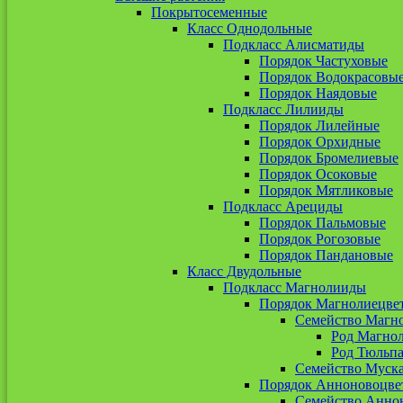
Покрытосеменные
Класс Однодольные
Подкласс Алисматиды
Порядок Частуховые
Порядок Водокрасовы
Порядок Наядовые
Подкласс Лилииды
Порядок Лилейные
Порядок Орхидные
Порядок Бромелиевые
Порядок Осоковые
Порядок Мятликовые
Подкласс Арециды
Порядок Пальмовые
Порядок Рогозовые
Порядок Пандановые
Класс Двудольные
Подкласс Магнолииды
Порядок Магнолиецве
Семейство Магн
Род Магно
Род Тюльп
Семейство Муск
Порядок Анноновоцве
Семейство Анно