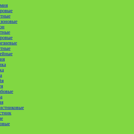
омия
уровые
етные
азоновые
он
етные
оровые
лезиевые
етные
ейные
ия
нка
ка
а
йя
ея
мбовые
а
ия
истниковые
стник
ые
совые