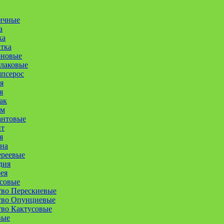
ичные
а
ка
атка
оновые
улаковые
псерос
я
я
ак
ум
антовые
нт
я
на
ереевые
дия
ея
совые
тво Перескиевые
тво Опунциевые
во Кактусовые
вые