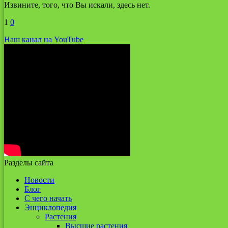
Извините, того, что Вы искали, здесь нет.
1
0
Наш канал на YouTube
Разделы сайта
Новости
Блог
С чего начать
Энциклопедия
Растения
Высшие растения