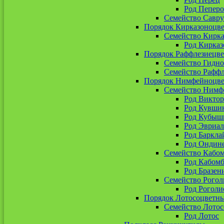
Род Пепер
Семейство Савр
Порядок Кирказоноцв
Семейство Кирк
Род Кирказ
Порядок Раффлезиецв
Семейство Гидн
Семейство Рафф
Порядок Нимфейноцв
Семейство Нимф
Род Виктор
Род Кувши
Род Кубыш
Род Эвриал
Род Баркла
Род Ондин
Семейство Кабо
Род Кабомб
Род Бразен
Семейство Рогол
Род Роголи
Порядок Лотосоцветн
Семейство Лото
Род Лотос