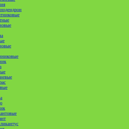
лия
анодендрон
атниковые
тные
новые
на
ые
новые
нниковые
ник
а
ные
иевые
рас
овые
а
о
ник
кантовые
ант
ликантус
нт