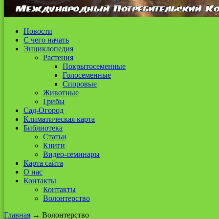
Новости
С чего начать
Энциклопедия
Растения
Покрытосеменные
Голосеменные
Споровые
Животные
Грибы
Сад-Огород
Климатическая карта
Библиотека
Статьи
Книги
Видео-семинары
Карта сайта
О нас
Контакты
Контакты
Волонтерство
Главная
→ Волонтерство