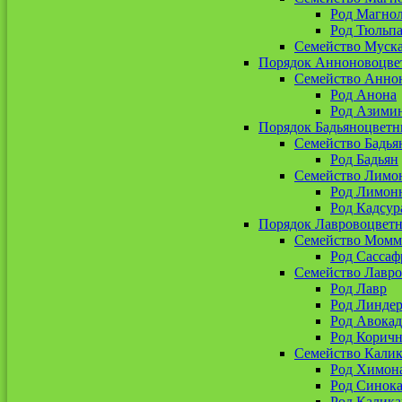
Род Магно
Род Тюльп
Семейство Муск
Порядок Анноновоцве
Семейство Анно
Род Анона
Род Азими
Порядок Бадьяноцветн
Семейство Бадья
Род Бадьян
Семейство Лимо
Род Лимон
Род Кадсур
Порядок Лавровоцвет
Семейство Момм
Род Сассаф
Семейство Лавр
Род Лавр
Род Линдер
Род Авокад
Род Корич
Семейство Кали
Род Химон
Род Синока
Род Калика