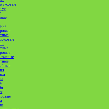
антусовые
тус
е
евые
омия
уровые
етные
азоновые
он
етные
оровые
лезиевые
етные
ейные
ия
нка
ка
а
йя
ея
мбовые
а
ия