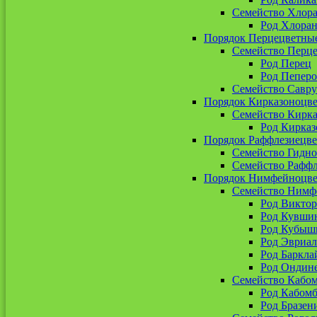
Семейство Хлор
Род Хлоран
Порядок Перцецветны
Семейство Перц
Род Перец
Род Пепер
Семейство Савр
Порядок Кирказоноцв
Семейство Кирк
Род Кирказ
Порядок Раффлезиецв
Семейство Гидн
Семейство Рафф
Порядок Нимфейноцв
Семейство Нимф
Род Виктор
Род Кувши
Род Кубыш
Род Эвриал
Род Баркла
Род Ондин
Семейство Кабо
Род Кабомб
Род Бразен