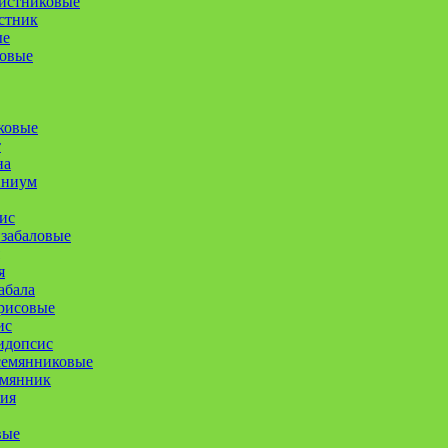
истниковые
стник
ые
совые
ковые
т
на
иниум
ис
забаловые
я
абала
рисовые
ис
идопсис
семянниковые
емянник
ия
вые