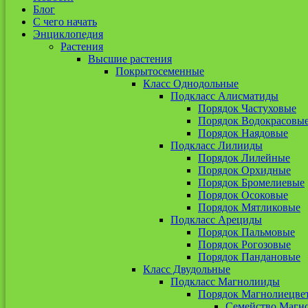
Блог
С чего начать
Энциклопедия
Растения
Высшие растения
Покрытосеменные
Класс Однодольные
Подкласс Алисматиды
Порядок Частуховые
Порядок Водокрасовы
Порядок Наядовые
Подкласс Лилииды
Порядок Лилейные
Порядок Орхидные
Порядок Бромелиевые
Порядок Осоковые
Порядок Мятликовые
Подкласс Арециды
Порядок Пальмовые
Порядок Рогозовые
Порядок Пандановые
Класс Двудольные
Подкласс Магнолииды
Порядок Магнолиецве
Семейство Магн