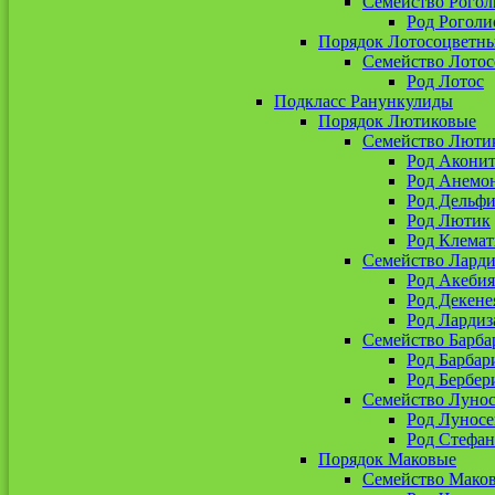
Семейство Рогол
Род Роголи
Порядок Лотосоцветн
Семейство Лото
Род Лотос
Подкласс Ранункулиды
Порядок Лютиковые
Семейство Люти
Род Акони
Род Анемо
Род Дельф
Род Лютик
Род Клемат
Семейство Ларди
Род Акебия
Род Декене
Род Лардиз
Семейство Барба
Род Барбар
Род Бербер
Семейство Луно
Род Лунос
Род Стефан
Порядок Маковые
Семейство Мако