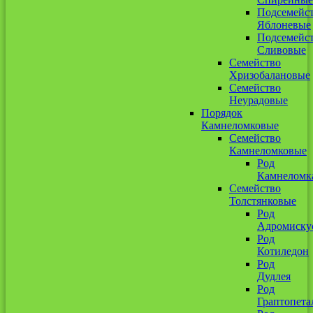
Подсемейс
Яблоневые
Подсемейс
Сливовые
Семейство
Хризобалановые
Семейство
Неурадовые
Порядок
Камнеломковые
Семейство
Камнеломковые
Род
Камнеломк
Семейство
Толстянковые
Род
Адромиску
Род
Котиледон
Род
Дудлея
Род
Граптопета