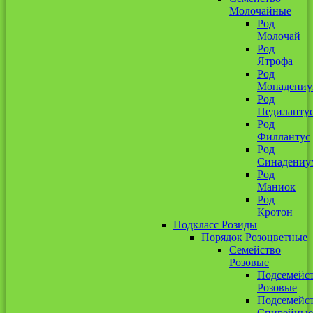
Молочайные
Род
Молочай
Род
Ятрофа
Род
Монадени
Род
Педиланту
Род
Филлантус
Род
Синадениу
Род
Маниок
Род
Кротон
Подкласс Розиды
Порядок Розоцветные
Семейство
Розовые
Подсемейс
Розовые
Подсемейс
Спирейные