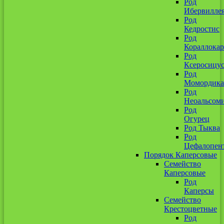
Род
Ибервилле
Род
Кедростис
Род
Кораллокар
Род
Ксеросицу
Род
Момордика
Род
Неоальсом
Род
Огурец
Род Тыква
Род
Цефалопен
Порядок Каперсовые
Семейство
Каперсовые
Род
Каперсы
Семейство
Крестоцветные
Род