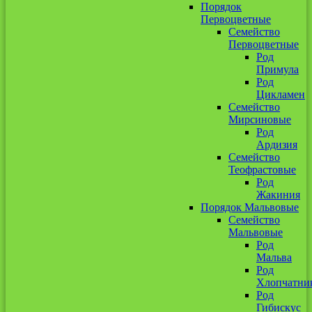
Порядок
Первоцветные
Семейство
Первоцветные
Род
Примула
Род
Цикламен
Семейство
Мирсиновые
Род
Ардизия
Семейство
Теофрастовые
Род
Жакиния
Порядок Мальвовые
Семейство
Мальвовые
Род
Мальва
Род
Хлопчатни
Род
Гибискус