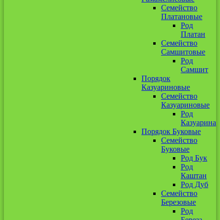
Семейство
Платановые
Род
Платан
Семейство
Самшитовые
Род
Самшит
Порядок
Казуариновые
Семейство
Казуариновые
Род
Казуарина
Порядок Буковые
Семейство
Буковые
Род Бук
Род
Каштан
Род Дуб
Семейство
Березовые
Род
Береза