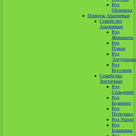
Род
Облепиха
Порядок Аралиевые
Семейство
Аралиевые
Род
Женьшень
Род
Плющ
Род
Элеутероко
Род
Куссония
Семейство
Зонтичные
Род
Сельдерей
Род
Бедренец
Род
Петрушка
Род Укроп
Род
Борщевик
Род