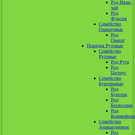
Род Иван-
чай
Род
Фуксия
Семейство
Гранатовые
Род
Гранат
Порядок Рутовые
Семейство
Рутовые
Род Рута
Род
Цитрус
Семейство
Бурсеровые
Род
Бурсера
Род
Босвеллия
Род
Коммифора
Семейство
Анакардиевые
Род