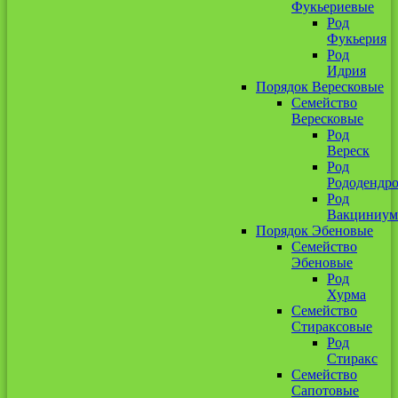
Фукьериевые
Род
Фукьерия
Род
Идрия
Порядок Вересковые
Семейство
Вересковые
Род
Вереск
Род
Рододендр
Род
Вакциниум
Порядок Эбеновые
Семейство
Эбеновые
Род
Хурма
Семейство
Стираксовые
Род
Стиракс
Семейство
Сапотовые