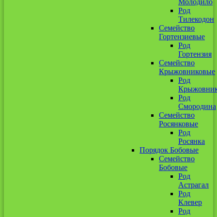
Молодило
Род
Тилекодон
Семейство
Гортензиевые
Род
Гортензия
Семейство
Крыжовниковые
Род
Крыжовни
Род
Смородина
Семейство
Росянковые
Род
Росянка
Порядок Бобовые
Семейство
Бобовые
Род
Астрагал
Род
Клевер
Род