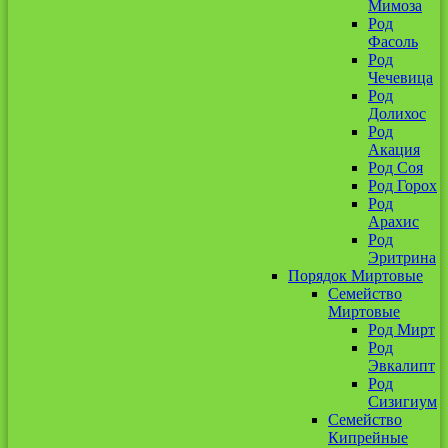
Мимоза
Род
Фасоль
Род
Чечевица
Род
Долихос
Род
Акация
Род Соя
Род Горох
Род
Арахис
Род
Эритрина
Порядок Миртовые
Семейство
Миртовые
Род Мирт
Род
Эвкалипт
Род
Сизигиум
Семейство
Кипрейные