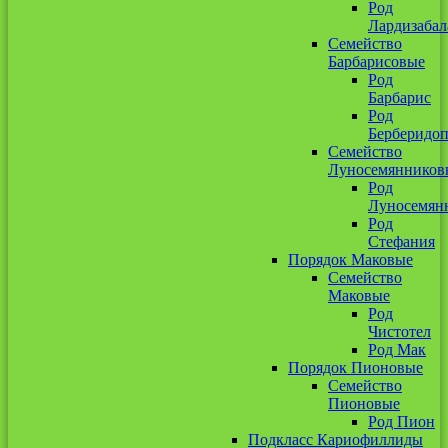
Род
Лардизабал
Семейство
Барбарисовые
Род
Барбарис
Род
Берберидоп
Семейство
Луносемянников
Род
Луносемян
Род
Стефания
Порядок Маковые
Семейство
Маковые
Род
Чистотел
Род Мак
Порядок Пионовые
Семейство
Пионовые
Род Пион
Подкласс Кариофиллиды