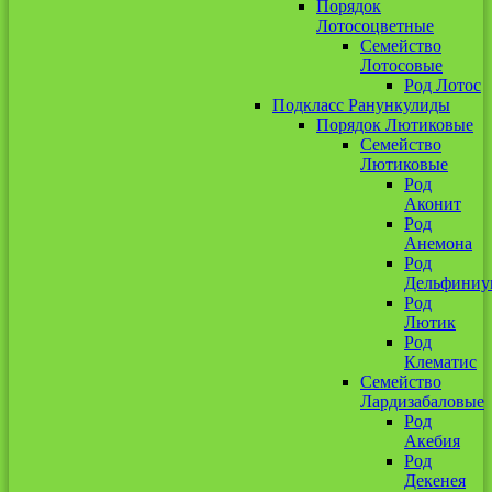
Порядок
Лотосоцветные
Семейство
Лотосовые
Род Лотос
Подкласс Ранункулиды
Порядок Лютиковые
Семейство
Лютиковые
Род
Аконит
Род
Анемона
Род
Дельфиниу
Род
Лютик
Род
Клематис
Семейство
Лардизабаловые
Род
Акебия
Род
Декенея