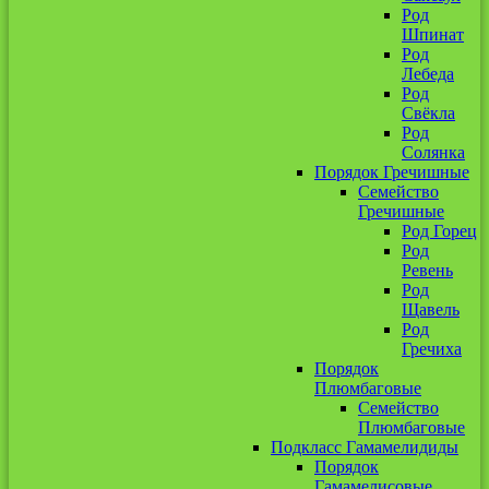
Род
Шпинат
Род
Лебеда
Род
Свёкла
Род
Солянка
Порядок Гречишные
Семейство
Гречишные
Род Горец
Род
Ревень
Род
Щавель
Род
Гречиха
Порядок
Плюмбаговые
Семейство
Плюмбаговые
Подкласс Гамамелидиды
Порядок
Гамамелисовые