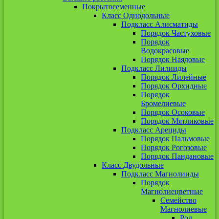
Покрытосеменные
Класс Однодольные
Подкласс Алисматиды
Порядок Частуховые
Порядок
Водокрасовые
Порядок Наядовые
Подкласс Лилииды
Порядок Лилейные
Порядок Орхидные
Порядок
Бромелиевые
Порядок Осоковые
Порядок Мятликовые
Подкласс Арециды
Порядок Пальмовые
Порядок Рогозовые
Порядок Пандановые
Класс Двудольные
Подкласс Магнолииды
Порядок
Магнолиецветные
Семейство
Магнолиевые
Род