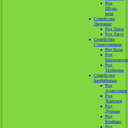
Род
Шток-
роза
Семейство
Липовые
Род Липа
Род Джут
Семейство
Стеркулиевые
Род Кола
Род
Брахихито
Род
Теоброма
Семейство
Баобабовые
Род
Адансония
Род
Хоризия
Род
Дуриан
Род
Бомбакс
Род