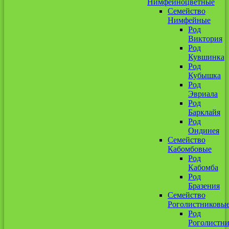
Нимфейноцветные
Семейство
Нимфейные
Род
Виктория
Род
Кувшинка
Род
Кубышка
Род
Эвриала
Род
Барклайя
Род
Ондинея
Семейство
Кабомбовые
Род
Кабомба
Род
Бразения
Семейство
Роголистниковы
Род
Роголистн