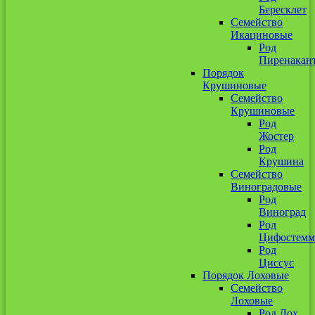
Бересклет
Семейство
Икациновые
Род
Пиренакан
Порядок
Крушиновые
Семейство
Крушиновые
Род
Жостер
Род
Крушина
Семейство
Виноградовые
Род
Виноград
Род
Цифостемм
Род
Циссус
Порядок Лоховые
Семейство
Лоховые
Род Лох