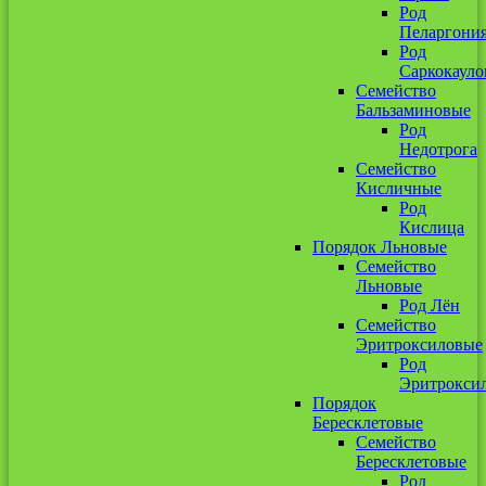
Род
Пеларгони
Род
Саркокауло
Семейство
Бальзаминовые
Род
Недотрога
Семейство
Кисличные
Род
Кислица
Порядок Льновые
Семейство
Льновые
Род Лён
Семейство
Эритроксиловые
Род
Эритрокси
Порядок
Бересклетовые
Семейство
Бересклетовые
Род