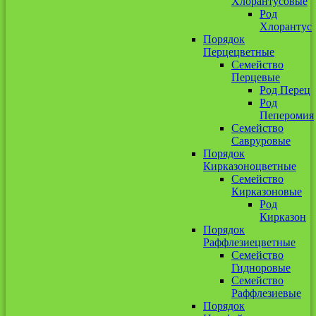
Хлорантусовые
Род
Хлорантус
Порядок
Перцецветные
Семейство
Перцевые
Род Перец
Род
Пеперомия
Семейство
Савруровые
Порядок
Кирказоноцветные
Семейство
Кирказоновые
Род
Кирказон
Порядок
Раффлезиецветные
Семейство
Гидноровые
Семейство
Раффлезиевые
Порядок