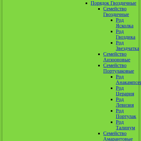
Порядок Гвоздичные
Семейство
Гвоздичные
Род
Ясколка
Род
Гвоздика
Род
Звездчатка
Семейство
Аизооновые
Семейство
Портулаковые
Род
Анакампсе
Род
Церария
Род
Левизия
Род
Портулак
Род
Талинум
Семейство
Амарантовые