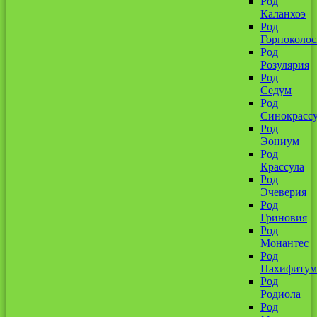
Род
Каланхоэ
Род
Горноколо
Род
Розулярия
Род
Седум
Род
Синокрассу
Род
Эониум
Род
Крассула
Род
Эчеверия
Род
Гриновия
Род
Монантес
Род
Пахифитум
Род
Родиола
Род