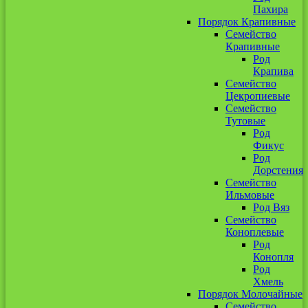
Пахира
Порядок Крапивные
Семейство
Крапивные
Род
Крапива
Семейство
Цекропиевые
Семейство
Тутовые
Род
Фикус
Род
Дорстения
Семейство
Ильмовые
Род Вяз
Семейство
Коноплевые
Род
Конопля
Род
Хмель
Порядок Молочайные
Семейство