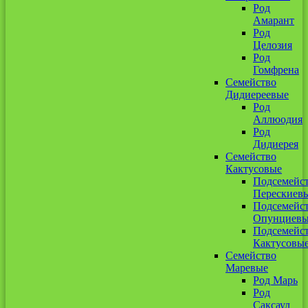
Род
Амарант
Род
Целозия
Род
Гомфрена
Семейство
Дидиереевые
Род
Аллюодия
Род
Дидиерея
Семейство
Кактусовые
Подсемейс
Перескиев
Подсемейс
Опунциев
Подсемейс
Кактусовы
Семейство
Маревые
Род Марь
Род
Саксаул