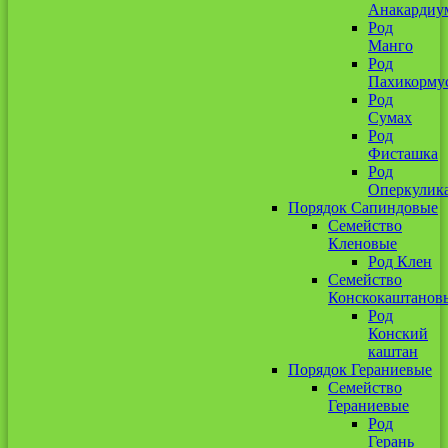
Анакардиу
Род
Манго
Род
Пахикорму
Род
Сумах
Род
Фисташка
Род
Оперкулик
Порядок Сапиндовые
Семейство
Кленовые
Род Клен
Семейство
Конскокаштанов
Род
Конский
каштан
Порядок Гераниевые
Семейство
Гераниевые
Род
Герань