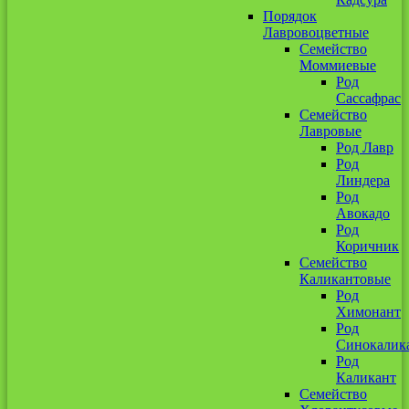
Порядок
Лавровоцветные
Семейство
Моммиевые
Род
Сассафрас
Семейство
Лавровые
Род Лавр
Род
Линдера
Род
Авокадо
Род
Коричник
Семейство
Каликантовые
Род
Химонант
Род
Синокалик
Род
Каликант
Семейство