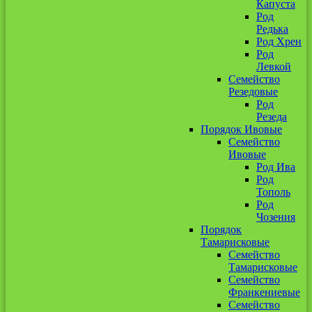
Капуста
Род
Редька
Род Хрен
Род
Левкой
Семейство
Резедовые
Род
Резеда
Порядок Ивовые
Семейство
Ивовые
Род Ива
Род
Тополь
Род
Чозения
Порядок
Тамарисковые
Семейство
Тамарисковые
Семейство
Франкениевые
Семейство