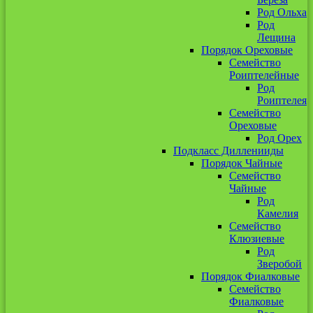
Род Ольха
Род
Лещина
Порядок Ореховые
Семейство
Роиптелейные
Род
Роиптелея
Семейство
Ореховые
Род Орех
Подкласс Дилленииды
Порядок Чайные
Семейство
Чайные
Род
Камелия
Семейство
Клюзиевые
Род
Зверобой
Порядок Фиалковые
Семейство
Фиалковые