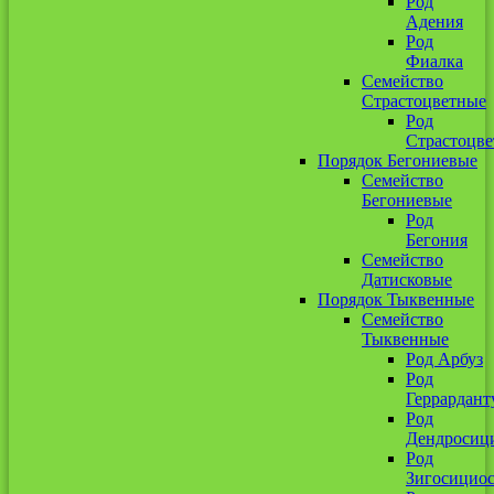
Род
Адения
Род
Фиалка
Семейство
Страстоцветные
Род
Страстоцве
Порядок Бегониевые
Семейство
Бегониевые
Род
Бегония
Семейство
Датисковые
Порядок Тыквенные
Семейство
Тыквенные
Род Арбуз
Род
Геррардант
Род
Дендросиц
Род
Зигосицио