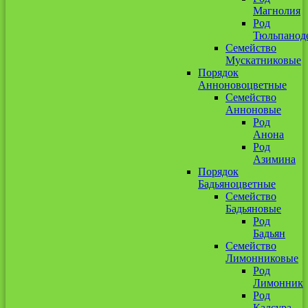
Магнолия
Род
Тюльпанод
Семейство
Мускатниковые
Порядок
Анноновоцветные
Семейство
Анноновые
Род
Анона
Род
Азимина
Порядок
Бадьяноцветные
Семейство
Бадьяновые
Род
Бадьян
Семейство
Лимонниковые
Род
Лимонник
Род
Кадсура