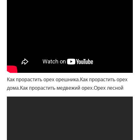
Как прорастить орех орешника.Как прорастить орех
дома.Как прорастить медвежий орех.Орех лесной