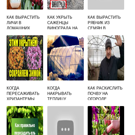
КАК ВЫРАСТИТЬ
КАК УКРЫТЬ
КАК ВЫРАСТИТЬ
ЛИЧИ В
САЖЕНЦЫ
РЯБЧИК ИЗ
ДОМАШНИХ
ВИНОГРАДА НА
СЕМЯН В
УСЛОВИЯХ
ЗИМУ
ДОМАШНИХ
ПОСАЖЕННЫЕ
УСЛОВИЯХ
ОСЕНЬЮ
КОГДА
КОГДА
КАК РАСКИСЛИТЬ
ПЕРЕСАЖИВАТЬ
НАКРЫВАТЬ
ПОЧВУ НА
ХРИЗАНТЕМЫ
ТЕПЛИЦУ
ОГОРОДЕ
ОСЕНЬЮ В
ПЛЕНКОЙ
ТЕПЛИЦУ НА
ЗИМУ