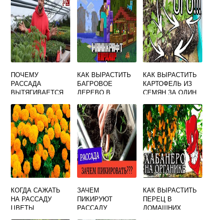
ПОЧЕМУ
КАК ВЫРАСТИТЬ
КАК ВЫРАСТИТЬ
РАССАДА
БАГРОВОЕ
КАРТОФЕЛЬ ИЗ
ВЫТЯГИВАЕТСЯ
ДЕРЕВО В
СЕМЯН ЗА ОДИН
МАЙНКРАФТ
СЕЗОН
КОГДА САЖАТЬ
ЗАЧЕМ
КАК ВЫРАСТИТЬ
НА РАССАДУ
ПИКИРУЮТ
ПЕРЕЦ В
ЦВЕТЫ
РАССАДУ
ДОМАШНИХ
ТОМАТОВ
УСЛОВИЯХ ИЗ