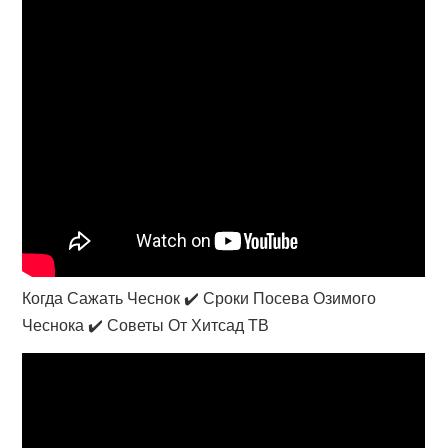
Когда Сажать Чеснок ✔️ Сроки Посева Озимого
Чеснока ✔️ Советы От Хитсад ТВ