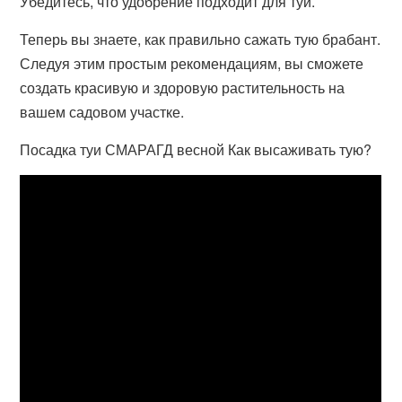
Убедитесь, что удобрение подходит для туи.
Теперь вы знаете, как правильно сажать тую брабант.
Следуя этим простым рекомендациям, вы сможете
создать красивую и здоровую растительность на
вашем садовом участке.
Посадка туи СМАРАГД весной Как высаживать тую?