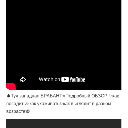
🌲Туя западная БРАБАНТ⭐️Подробный ОБЗОР ✨как
посадить✨как ухаживать✨как выглядит в разном
возрасте🐝