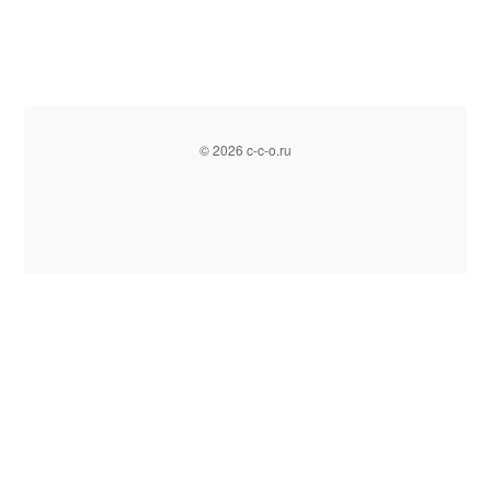
© 2026 c-c-o.ru