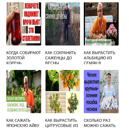
ТЕПЛИЦЕ И КАК С
ОСЕНЬЮ В
НАРЦИССЫ
ЭТИМ БОРОТЬСЯ
КАЧЕСТВЕ
УДОБРЕНИЯ НА
ОГОРОДЕ
КОГДА СОБИРАЮТ
КАК СОХРАНИТЬ
КАК ВЫРАСТИТЬ
ЗОЛОТОЙ
САЖЕНЦЫ ДО
АЛЬБИЦИЮ ИЗ
КОРЕНЬ
ВЕСНЫ
СЕМЯН В
КУПЛЕННЫЕ
ДОМАШНИХ
ОСЕНЬЮ
УСЛОВИЯХ
ВИНОГРАДА
КАК САЖАТЬ
КАК ВЫРАСТИТЬ
СКОЛЬКО РАЗ
ЯПОНСКУЮ АЙВУ
ЦИТРУСОВЫЕ ИЗ
МОЖНО САЖАТЬ