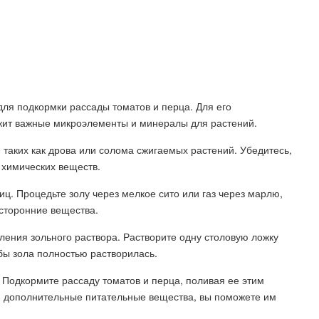
ля подкормки рассады томатов и перца. Для его
ржит важные микроэлементы и минералы для растений.
, таких как дрова или солома сжигаемых растений. Убедитесь,
 химических веществ.
ц. Процедьте золу через мелкое сито или газ через марлю,
осторонние вещества.
ения зольного раствора. Растворите одну столовую ложку
бы зола полностью растворилась.
 Подкормите рассаду томатов и перца, поливая ее этим
м дополнительные питательные вещества, вы поможете им