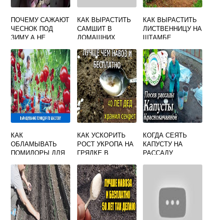
ПОЧЕМУ САЖАЮТ
КАК ВЫРАСТИТЬ
КАК ВЫРАСТИТЬ
ЧЕСНОК ПОД
САМШИТ В
ЛИСТВЕННИЦУ НА
ЗИМУ А НЕ
ДОМАШНИХ
ШТАМБЕ
ВЕСНОЙ
УСЛОВИЯХ ИЗ
ВЕТОЧКИ
КАК
КАК УСКОРИТЬ
КОГДА СЕЯТЬ
ОБЛАМЫВАТЬ
РОСТ УКРОПА НА
КАПУСТУ НА
ПОМИДОРЫ ДЛЯ
ГРЯДКЕ В
РАССАДУ
УВЕЛИЧЕНИЯ
ОТКРЫТОМ
КРАСНОКОЧАННУ
УРОЖАЯ В
ГРУНТЕ
Ю
ТЕПЛИЦЕ